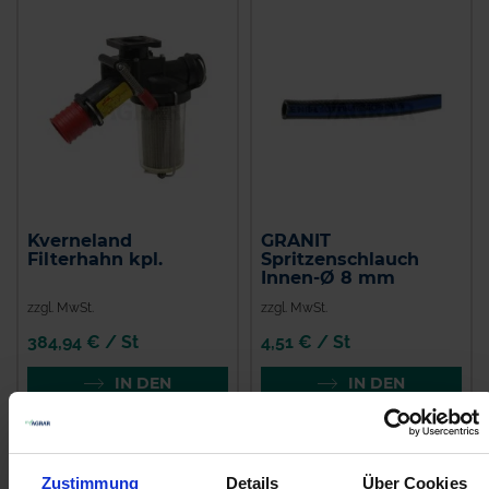
Kverneland
GRANIT
Filterhahn kpl.
Spritzenschlauch
Innen-Ø 8 mm
zzgl. MwSt.
zzgl. MwSt.
384,94 € / St
4,51 € / St
IN DEN
IN DEN
WARENKORB
WARENKORB
Zustimmung
Details
Über Cookies