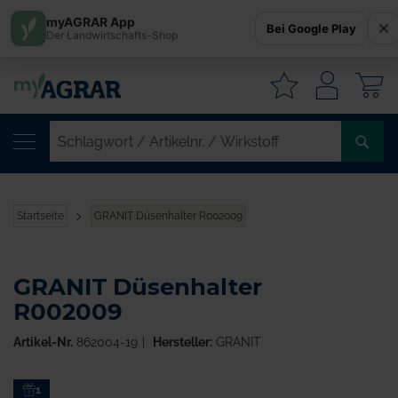
myAGRAR App
Bei Google Play
Der Landwirtschafts-Shop
W
SC
/
AR
/
Startseite
GRANIT Düsenhalter R002009
WI
GRANIT Düsenhalter
R002009
Artikel-Nr.
862004-19
Hersteller:
GRANIT
Zum
1