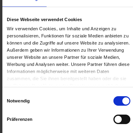
Anmelden für Ihren persönlichen Preis
16,95 €
/
St
Diese Webseite verwendet Cookies
Wir verwenden Cookies, um Inhalte und Anzeigen zu
16,95 €
pro 1 Stück
personalisieren, Funktionen für soziale Medien anbieten zu
können und die Zugriffe auf unsere Website zu analysieren.
20,17 €
inkl. 19% MwSt.
,
zzgl. Versandkosten
Außerdem geben wir Informationen zu Ihrer Verwendung
unserer Website an unsere Partner für soziale Medien,
Auf Lager
Werbung und Analysen weiter. Unsere Partner führen diese
Lieferung voraussichtlich
ab Mittwoch, 12. August 2026
Informationen möglicherweise mit weiteren Daten
zusammen, die Sie ihnen bereitgestellt haben oder die sie
Menge
im Rahmen Ihrer Nutzung der Dienste gesammelt haben.
QTY_CONTROL_DECREASE
QTY_CONTROL_INCR
IN DEN WARENKORB
Einwilligungsauswahl
Notwendig
Jetzt 1 Ährenpunkt pro 1 Stück sichern.
Präferenzen
ZUR VERGLEICHSLISTE HINZUFÜGEN