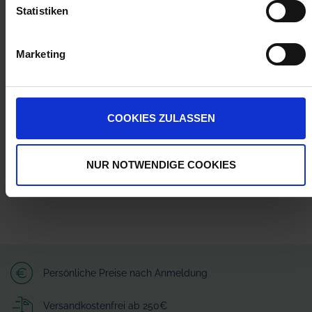
Statistiken
Marketing
Herstellerinformationen (GPSR)
Wilhelm Fricke SE
Zum Kreuzkamp 7
27404 Heeslingen
COOKIES ZULASSEN
info@granit-parts.com
NUR NOTWENDIGE COOKIES
Persönliche Preise nach Anmeldung
Versandkostenfrei ab 250€