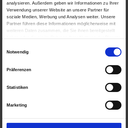
analysieren. Außerdem geben wir Informationen zu Ihrer
3,44 €
/
St
Verwendung unserer Website an unsere Partner für
soziale Medien, Werbung und Analysen weiter. Unsere
3,44 €
pro 1 Stück
Partner führen diese Informationen möglicherweise mit
weiteren Daten zusammen, die Sie ihnen bereitgestellt
4,09 €
inkl. 19% MwSt.
,
zzgl. Versandkosten
haben oder die sie im Rahmen Ihrer Nutzung der Dienste
Auf Lager
gesammelt haben.
Einwilligungsauswahl
Lieferung voraussichtlich
ab Mittwoch, 12. August 2026
Notwendig
Menge
Präferenzen
QTY_CONTROL_DECREASE
QTY_CONTROL_INCR
IN DEN WARENKORB
Statistiken
ZUR VERGLEICHSLISTE HINZUFÜGEN
Marketing
Herstellerinformationen (GPSR)