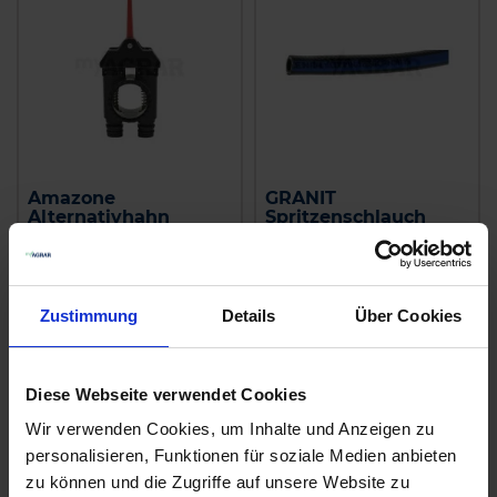
Amazone
GRANIT
Alternativhahn
Spritzenschlauch
7206300
Innen-Ø 8 mm
zzgl. MwSt.
zzgl. MwSt.
136,55 € / St
4,51 € / St
Zustimmung
Details
Über Cookies
IN DEN
IN DEN
WARENKORB
WARENKORB
Diese Webseite verwendet Cookies
Wir verwenden Cookies, um Inhalte und Anzeigen zu
personalisieren, Funktionen für soziale Medien anbieten
Anmelden für Ihren persönlichen Preis
zu können und die Zugriffe auf unsere Website zu