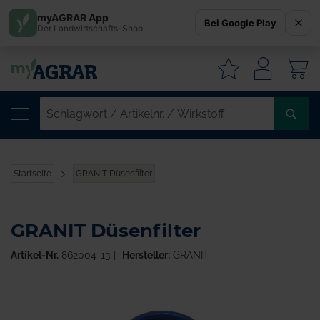
myAGRAR App
Bei Google Play
Der Landwirtschafts-Shop
W
SC
/
AR
/
Startseite
GRANIT Düsenfilter
WI
GRANIT Düsenfilter
Artikel-Nr.
862004-13
Hersteller:
GRANIT
Zum
Ende