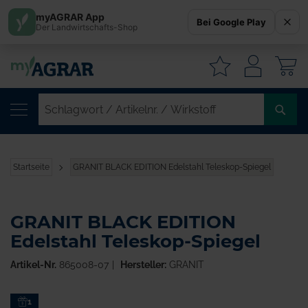
myAGRAR App
Bei Google Play
Der Landwirtschafts-Shop
W
SC
/
AR
/
Startseite
GRANIT BLACK EDITION Edelstahl Teleskop-Spiegel
WI
GRANIT BLACK EDITION
Edelstahl Teleskop-Spiegel
Artikel-Nr.
865008-07
Hersteller:
GRANIT
Zum
1