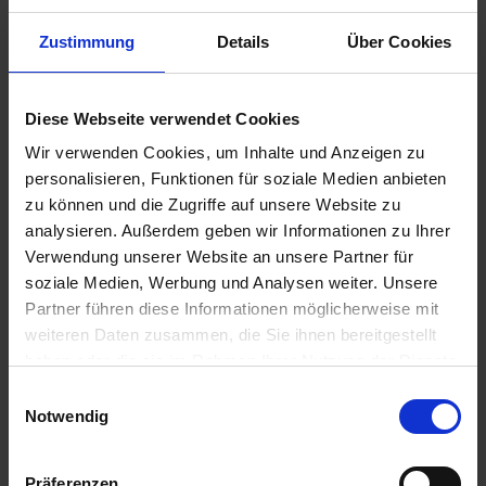
Zustimmung
Details
Über Cookies
KS Tools Flexibler
Hazet
Krallengreifer, 600m
Nasenkeilausdrücker
gebogen
Diese Webseite verwendet Cookies
zzgl. MwSt.
zzgl. MwSt.
Wir verwenden Cookies, um Inhalte und Anzeigen zu
20,47 € / St
56,53 € / St
personalisieren, Funktionen für soziale Medien anbieten
zu können und die Zugriffe auf unsere Website zu
IN DEN
IN DEN
analysieren. Außerdem geben wir Informationen zu Ihrer
WARENKORB
WARENKORB
Verwendung unserer Website an unsere Partner für
soziale Medien, Werbung und Analysen weiter. Unsere
Partner führen diese Informationen möglicherweise mit
Anmelden für Ihren persönlichen Preis
weiteren Daten zusammen, die Sie ihnen bereitgestellt
haben oder die sie im Rahmen Ihrer Nutzung der Dienste
17,13 €
/
St
gesammelt haben.
Einwilligungsauswahl
Notwendig
17,13 €
pro 1 Stück
Präferenzen
20,38 €
inkl. 19% MwSt.
,
zzgl. Versandkosten