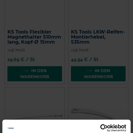
KS Tools Flexibler
KS Tools LKW-Reifen-
Magnethalter 510mm
Montierhebel,
lang, Kopf-Ø 15mm
535mm
zzgl. MwSt.
zzgl. MwSt.
19,69 € / St
44,94 € / St
IN DEN
IN DEN
WARENKORB
WARENKORB