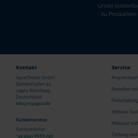
Unser kostenlo
zu Produkten 
Kontakt
Service
AgrarOnline GmbH
Ansprechpar
Bahnhofsallee 44
Bestellen b
23909 Ratzeburg
Deutschland
Freischaltu
info@myagrar.de
Webinar Sac
Kundenservice:
Maissaat vor
Servicetelefon:
Zahlung und 
+49 4541 8668 290