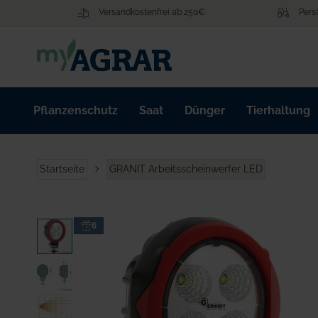
Zum
Versandkostenfrei ab 250€
Pers
Inhalt
springen
Pflanzenschutz
Saat
Dünger
Tierhaltung
Startseite
GRANIT Arbeitsscheinwerfer LED
Zum
6
Ende
der
Bildgalerie
springen