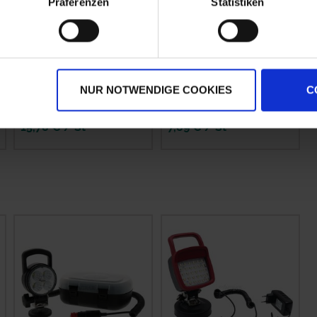
Präferenzen
Statistiken
Philips LED classic
GRANIT Blister
60W A60 E27 WW
Halogenlampe P21W
FR ND SRT4
NUR NOTWENDIGE COOKIES
C
zzgl. MwSt.
zzgl. MwSt.
15,78 € / St
7,89 € / St
IN DEN
IN DEN
WARENKORB
WARENKORB