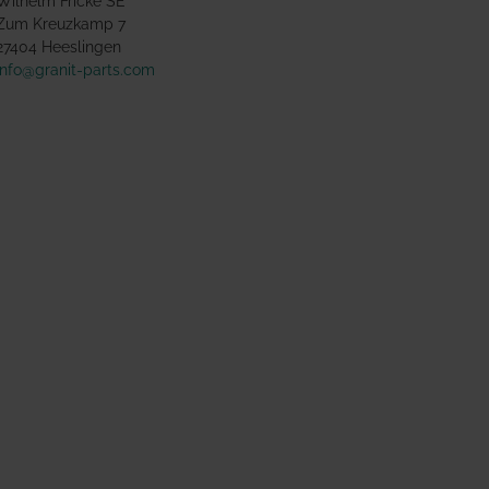
Wilhelm Fricke SE
Zum Kreuzkamp 7
27404 Heeslingen
info@granit-parts.com