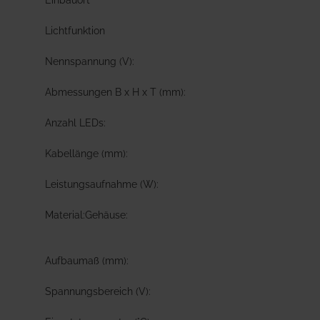
Einbauort
Lichtfunktion
Nennspannung (V):
Abmessungen B x H x T (mm):
Anzahl LEDs:
Kabellänge (mm):
Leistungsaufnahme (W):
Material:
Gehäuse:
Aufbaumaß (mm):
Spannungsbereich (V):