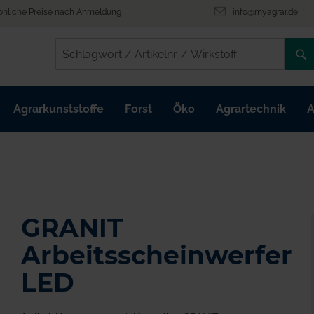
önliche Preise nach Anmeldung
info@myagrar.de
/
/
Agrarkunststoffe
Forst
Öko
Agrartechnik
A
GRANIT
Arbeitsscheinwerfer
LED