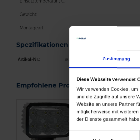
Einsatztemperatur (°C):
Gewicht:
Montageart
Spezifikationen GRANIT Arbeitssche
Zustimmung
Artikel-Nr.
864002-09
Diese Webseite verwendet 
Empfohlene Produkte
Wir verwenden Cookies, um I
und die Zugriffe auf unsere 
Website an unsere Partner fü
möglicherweise mit weiteren
der Dienste gesammelt habe
Einwilligungsauswahl