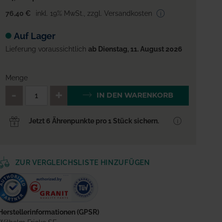
76,40 €
inkl. 19% MwSt.
,
zzgl. Versandkosten
Auf Lager
Lieferung voraussichtlich
ab Dienstag, 11. August 2026
Menge
QTY_CONTROL_DECREASE
QTY_CONTROL_INCREA
IN DEN WARENKORB
Jetzt 6 Ährenpunkte pro 1 Stück sichern.
ZUR VERGLEICHSLISTE HINZUFÜGEN
Herstellerinformationen (GPSR)