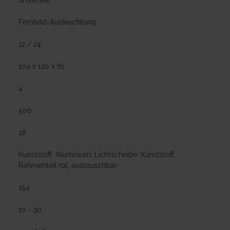
universell
Fernfeld-Ausleuchtung
12 / 24
104 x 120 x 81
4
500
18
Kunststoff, Aluminium; Lichtscheibe: Kunststoff,
Rahmenteil rot, austauschbar
154
10 - 30