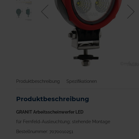
Zum
Anfang
Produktbeschreibung
Spezifikationen
der
Bildgalerie
springen
Produktbeschreibung
GRANIT Arbeitsscheinwerfer LED
für Fernfeld-Ausleuchtung; stehende Montage
Bestellnummer: 7070010251