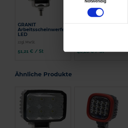
Notwendig
GRANIT
GRANIT
Arbeitsscheinwerfer
Arbeitsscheinwerfer
LED
LED
zzgl. MwSt.
zzgl. MwSt.
51,21 € / St
46,26 € / St
IN DEN
IN DEN
WARENKORB
WARENKORB
Ähnliche Produkte