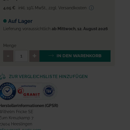
4,05 €
inkl. 19% MwSt.
,
zzgl. Versandkosten
Auf Lager
Lieferung voraussichtlich
ab Mittwoch, 12. August 2026
Menge
QTY_CONTROL_DECREASE
QTY_CONTROL_INCREA
IN DEN WARENKORB
ZUR VERGLEICHSLISTE HINZUFÜGEN
Herstellerinformationen (GPSR)
Wilhelm Fricke SE
Zum Kreuzkamp 7
27404 Heeslingen
info@granit-parts.com