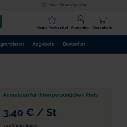
Unser Bonusprogramm
SCHLAGWORT
Meine Merkzettel
Anmelden
Warenkorb
ARTIKELNR.
grarwissen
Angebote
Bestseller
WIRKSTOFF
Anmelden für Ihren persönlichen Preis
bung
3,40 €
/
St
3,40 €
pro 1 Stück