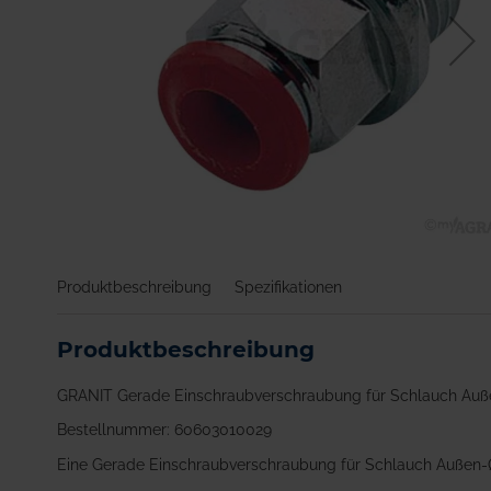
Zum
Anfang
Produktbeschreibung
Spezifikationen
der
Bildgalerie
springen
Produktbeschreibung
GRANIT Gerade Einschraubverschraubung für Schlauch Au
Bestellnummer: 60603010029
Eine Gerade Einschraubverschraubung für Schlauch Außen-