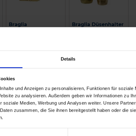
Braglia
Braglia Düsenhalter
Messingdüsenhalter
zweifach M75
einf. M76
Außengewinde und
Außengewinde
Nachtropfsicherung
Nachtropfsicherung
zzgl. MwSt.
zzgl. MwSt.
Details
21,48 € / St
23,80 € / St
IN DEN
IN DEN
Cookies
WARENKORB
WARENKORB
nhalte und Anzeigen zu personalisieren, Funktionen für soziale
Website zu analysieren. Außerdem geben wir Informationen zu I
r soziale Medien, Werbung und Analysen weiter. Unsere Partner
 Daten zusammen, die Sie ihnen bereitgestellt haben oder die s
n.