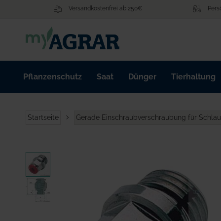
Zum
Versandkostenfrei ab 250€
Pers
Inhalt
springen
Pflanzenschutz
Saat
Dünger
Tierhaltung
Startseite
Gerade Einschraubverschraubung für Schl
Zum
Ende
der
Bildgalerie
springen