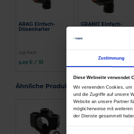
ARAG Einfach-
GRANIT Einfach-
Düsenhalter
Düsenhalter
zzgl. MwSt.
zzgl. MwSt.
Zustimmung
5,29 € / St
5,57 € / St
IN DEN
IN DEN
Diese Webseite verwendet 
WARENKORB
WARENKORB
Ähnliche Produkte
Wir verwenden Cookies, um I
und die Zugriffe auf unsere 
Website an unsere Partner fü
möglicherweise mit weiteren
der Dienste gesammelt habe
Einwilligungsauswahl