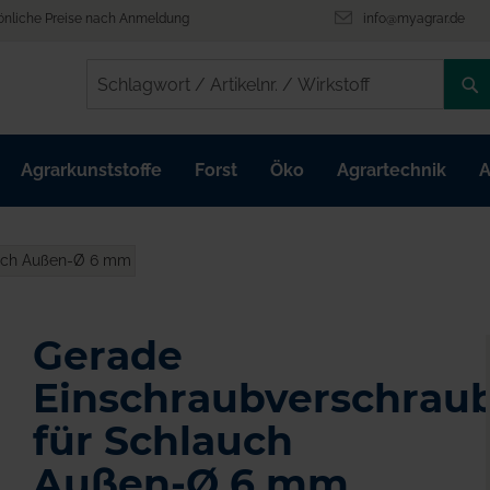
önliche Preise nach Anmeldung
info@myagrar.de
/
/
Agrarkunststoffe
Forst
Öko
Agrartechnik
A
auch Außen-Ø 6 mm
Gerade
Einschraubverschrau
für Schlauch
Außen-Ø 6 mm