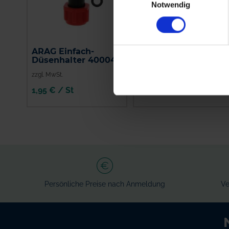
Notwendig
ARAG Einfach-
Supray Pentajet
Düsenhalter 400040
Düsenhalter
zzgl. MwSt.
zzgl. MwSt.
1,95 € / St
36,56 € / St
IN DEN
IN DEN
WARENKORB
WARENKORB
Persönliche Preise nach Anmeldung
Ve