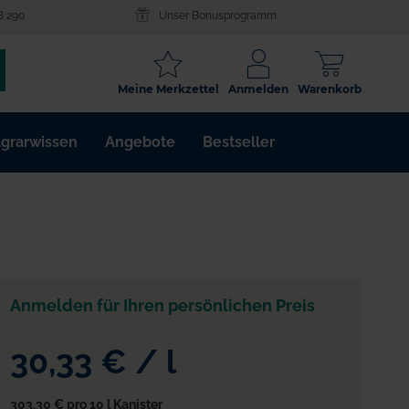
8 290
Unser Bonusprogramm
SCHLAGWORT
Meine Merkzettel
Anmelden
Warenkorb
ARTIKELNR.
grarwissen
Angebote
Bestseller
WIRKSTOFF
Anmelden für Ihren persönlichen Preis
30,33 €
/
l
303,30 €
pro 10 l Kanister