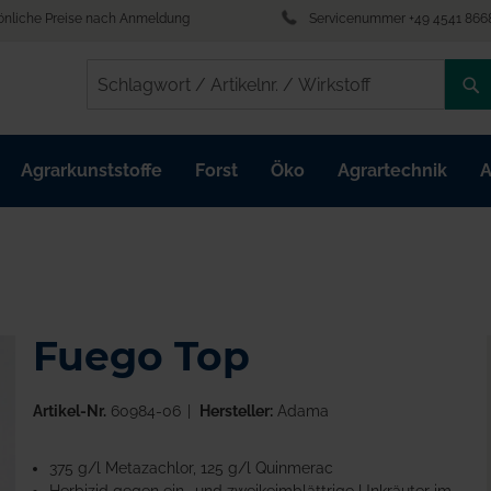
önliche Preise nach Anmeldung
Servicenummer +49 4541 866
/
/
Agrarkunststoffe
Forst
Öko
Agrartechnik
A
Fuego Top
Artikel-Nr.
60984-06
Hersteller:
Adama
375 g/l Metazachlor, 125 g/l Quinmerac