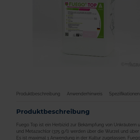
Zum
Anfang
der
Bildgalerie
Produktbeschreibung
Anwenderhinweis
Spezifikationen
springen
Produktbeschreibung
Fuego Top ist ein Herbizid zur Bekämpfung von Unkräutern u
und Metazachlor (375 g/l) werden über die Wurzel und übe
Es ist maximal 1 Anwendung in der Kultur zugelassen. Fueg