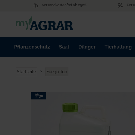
Zum
Versandkostenfrei ab 250€
Pers
Inhalt
springen
Pflanzenschutz
Saat
Dünger
Tierhaltung
Startseite
Fuego Top
Zum
30
Ende
der
Bildgalerie
springen