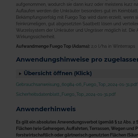
aufgenommen, wodurch sie dann kurz oder meistens kurz 
Auflaufen werden die Unkräuter besonders gut im Keimblatt-
Bekämpfungserfolg mit Fuego Top wird dann erzielt, wenn si
feinkrümeligen, gut abgesetzten Saatbett lösen und verteil
Wurzelsystem der Unkräuter und Ungräser möglich ist. Die
Wirkungssicherheit.
Aufwandmenge Fuego Top (Adama):
2,0 l/ha in Winterraps
Anwendungshinweise pro zugelassen
Übersicht öffnen (Klick)
Gebrauchsanweisung_60984-06_Fuego_Top_2024-01-31.pdf
Sicherheitsdatenblatt_Fuego_Top_2024-01-31.pdf
Anwenderhinweis
Es gilt ein absolutes Anwendungsverbot (gemäß § 12 Abs. 2 S
Flächen (wie Gehwegen, Auffahrten, Terrassen, Wegen und Plä
forstwirtschaftlich oder gärtnerisch genutzten Flächen (S