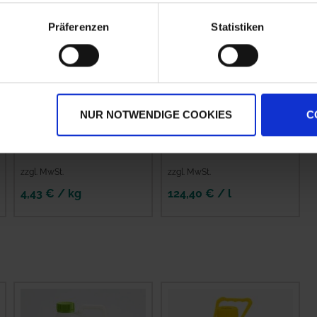
Präferenzen
Statistiken
NUR NOTWENDIGE COOKIES
C
Lima Oro 5
Runway
zzgl. MwSt.
zzgl. MwSt.
4,43 € / kg
124,40 € / l