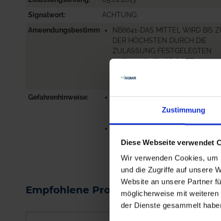
Signalwort
ACHTUNG
Anwendungsbestimmungen
NB6641-DAS MITTEL WIRD BIS 
DER HÖCHSTEN DURCH DIE
ZULASSUNG FESTGELEGTEN
AUFWANDMENGE ODER
ANWEN...
me
Gefahrenhinweise
EUH208-ENTHÄLT . KANN
ALLERGISCHE REAKTIONEN
Zustimmung
HERVORRUFEN.
EUH401-ZUR VERMEIDUNG VO
RISIKEN FÜR MEN...
Diese Webseite verwendet 
me
Wir verwenden Cookies, um I
und die Zugriffe auf unsere 
Website an unsere Partner fü
Empfohlene Produkte
möglicherweise mit weiteren
der Dienste gesammelt habe