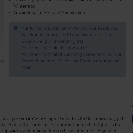
Herbizid gegen ein- und zweikeimblättrige Unkräuter im
Winterraps
Anwendung im Vor- und Nachauflauf
Nur für den beruflichen Anwender! Der Besitz des
Sachkundenachweises Pflanzenschutz ist zum
Erwerb und zur Anwendung des
Pflanzenschutzmittels notwendig!
Pflanzenschutzmittel vorsichtig verwenden. Vor der
Verwendung stets Etikett und Produktinformationen
lesen.
nd Ungräsern im Winterraps. Die Wirkstoffe Quinmerac (125 g/l)
r das Blatt aufgenommen. Die Aufwandmenge beträgt 2,0 l/ha.
o Top wird vor dem Auflaufen von Unkräutern und Ungräsern