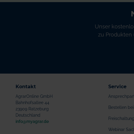
Unser kostenlo
zu Produkten 
Kontakt
Service
AgrarOnline GmbH
Ansprechpar
Bahnhofsallee 44
Bestellen b
23909 Ratzeburg
Deutschland
Freischaltu
info@myagrar.de
Webinar Sac