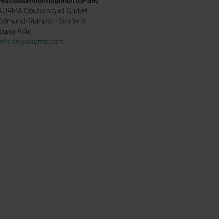
Herstellerinformationen (GPSR)
ADAMA Deutschland GmbH
Edmund-Rumpler-Straße 6
51149 Köln
info.de@adama.com