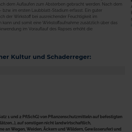
nach dem Auflaufen zum Absterben gebracht werden. Nach dem
 bzw. im ersten Laubblatt-Stadium erfasst. Ein guter
ch der Wirkstoff bei ausreichender Feuchtigkeit im
en kann und somit eine Wirkstoffaufnahme zusätzlich über das
 Anwendung im Vorauflauf des Rapses erhöht die
er Kultur und Schaderreger:
atz 1 und 2 PflSchG) von Pflanzenschutzmitteln auf befestigten
tzen…), auf sonstigen nicht landwirtschaftlich,
äume an Wegen, Weiden, Äckern und Wäldern, Gewässerufer) und