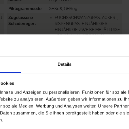
Piktogrammcode
GHS08, GHS09
ZU
Zugelassene
FUCHSSCHWANZGRAS: ACKER-,
Schaderreger
RISPENGRAS: EINJÄHRIGES,
EINJÄHRIGE ZWEIKEIMBLÄTTRIGE
UNKRÄUTER, WINDHALM...
mehr
hr
Details
N
Cookies
hr
nhalte und Anzeigen zu personalisieren, Funktionen für soziale
Website zu analysieren. Außerdem geben wir Informationen zu I
r soziale Medien, Werbung und Analysen weiter. Unsere Partner
 Daten zusammen, die Sie ihnen bereitgestellt haben oder die s
n.