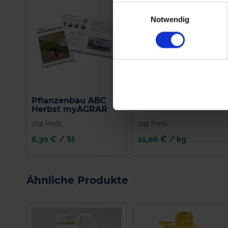
Einwilligungsauswahl
Notwendig
Pflanzenbau ABC
Storm Ultra Secure
Herbst myAGRAR
zzgl. MwSt.
zzgl. MwSt.
6,30 € / St
21,06 € / kg
IN DEN
WARENKORB
Ähnliche Produkte