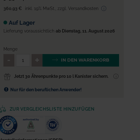
360,93 €
inkl. 19% MwSt.
,
zzgl. Versandkosten
Auf Lager
Lieferung voraussichtlich
ab Dienstag, 11. August 2026
Menge
QTY_CONTROL_DECREASE
QTY_CONTROL_INCREA
IN DEN WARENKORB
Jetzt 30 Ährenpunkte pro 10 l Kanister sichern.
Nur für den beruflichen Anwender!
ZUR VERGLEICHSLISTE HINZUFÜGEN