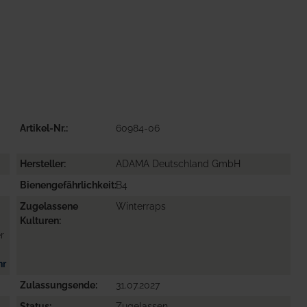
Artikel-Nr.
60984-06
Hersteller
ADAMA Deutschland GmbH
Bienengefährlichkeit
B4
Zugelassene
Winterraps
Kulturen
r
hr
Zulassungsende
31.07.2027
Status
Zugelassen