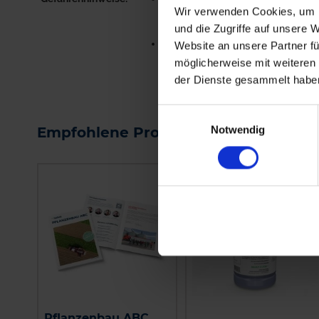
Wir verwenden Cookies, um I
ALLERGISCHE REAKTIONEN
und die Zugriffe auf unsere 
HERVORRUFEN.
EUH401-ZUR VERMEIDUNG VO
Website an unsere Partner fü
RISIKEN FÜR MEN...
möglicherweise mit weiteren
me
der Dienste gesammelt habe
Einwilligungsauswahl
Notwendig
Empfohlene Produkte
Pflanzenbau ABC