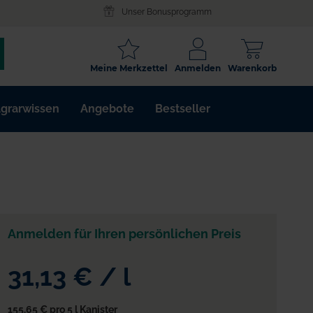
Unser Bonusprogramm
SCHLAGWORT
Meine Merkzettel
Anmelden
Warenkorb
ARTIKELNR.
grarwissen
Angebote
Bestseller
WIRKSTOFF
Anmelden für Ihren persönlichen Preis
31,13 €
/
l
155,65 €
pro 5 l Kanister