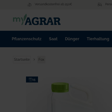
Zum
Versandkostenfrei ab 250€
Pers
Inhalt
springen
Pflanzenschutz
Saat
Dünger
Tierhaltung
Startseite
Fox
Zum
15
Ende
der
Bildgalerie
springen