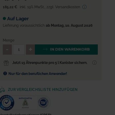
185,22 €
inkl. 19% MwSt.
,
zzgl. Versandkosten
Auf Lager
Lieferung voraussichtlich
ab Montag, 10. August 2026
Menge
QTY_CONTROL_DECREASE
QTY_CONTROL_INCREA
IN DEN WARENKORB
Jetzt 15 Ährenpunkte pro 5 l Kanister sichern.
Nur für den beruflichen Anwender!
ZUR VERGLEICHSLISTE HINZUFÜGEN