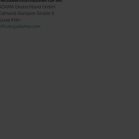
Herstellerinformationen (GPSR)
ADAMA Deutschland GmbH
Edmund-Rumpler-Straße 6
51149 Köln
info.de@adama.com