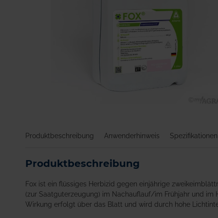
Zum
Anfang
der
Produktbeschreibung
Anwenderhinweis
Spezifikationen
Bildgalerie
springen
Produktbeschreibung
Fox ist ein flüssiges Herbizid gegen einjährige zweikeimblätt
(zur Saatguterzeugung) im Nachauflauf/im Frühjahr und im 
Wirkung erfolgt über das Blatt und wird durch hohe Lichtinten