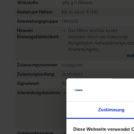
Wirkstoffe
480 g/l Bifenox
Kosten per Hektar
bis zu 46,70 €/HA
Anwendungsgruppe
Herbizid
Hinweis
Das Mittel wird bis zu der
Bienengefährlichkeit
höchsten durch die Zulassung
festgelegten Aufwandmenge ode
Anwendungsko...
me
Zulassungsnummer
024193-00
Zulassungsanfang
21.06.2007
Signalwort
ACHTUNG
Anwendungsbestimmungen
NB6641-DAS MITTEL WIRD BIS 
DER HÖCHSTEN DURCH DIE
ZULASSUNG FESTGELEGTEN
Zustimmung
AUFWANDMENGE ODER
ANWEN...
me
Diese Webseite verwendet 
Gefahrenhinweise
EUH208-ENTHÄLT . KANN