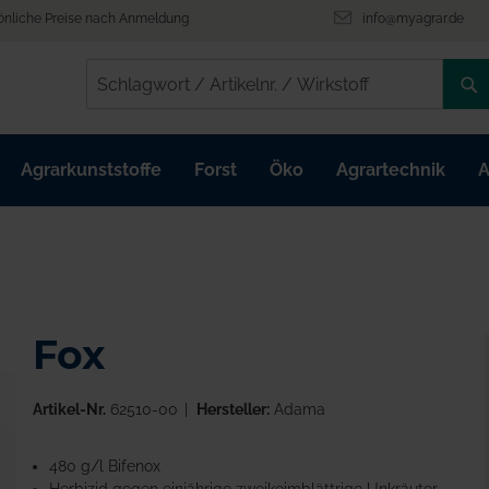
önliche Preise nach Anmeldung
info@myagrar.de
/
/
Agrarkunststoffe
Forst
Öko
Agrartechnik
A
Fox
Artikel-Nr.
62510-00
Hersteller:
Adama
480 g/l Bifenox