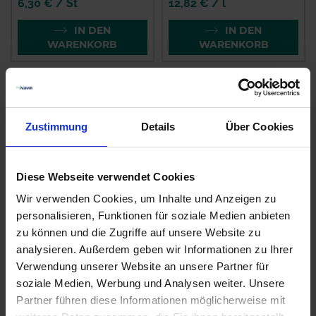
6,30 € / St
12,82 € / l
IN DEN
IN DEN
WARENKORB
WARENKORB
Zustimmung
Details
Über Cookies
Diese Webseite verwendet Cookies
Wir verwenden Cookies, um Inhalte und Anzeigen zu
personalisieren, Funktionen für soziale Medien anbieten
Lebosol®-nutriplant®
zu können und die Zugriffe auf unsere Website zu
Delan Pro
12-4-6
analysieren. Außerdem geben wir Informationen zu Ihrer
zzgl. MwSt.
Verwendung unserer Website an unsere Partner für
zzgl. MwSt.
2,60 € / l
soziale Medien, Werbung und Analysen weiter. Unsere
14,54 € / l
Partner führen diese Informationen möglicherweise mit
IN DEN