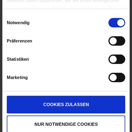
weiteren Daten zusammen, die Sie ihnen bereitgestellt
WARENKORB
ZUM PRODUKT
haben oder die sie im Rahmen Ihrer Nutzung der Dienste
gesammelt haben.
Einwilligungsauswahl
Notwendig
Ähnliche Produkte
Präferenzen
Statistiken
Marketing
COOKIES ZULASSEN
Luna Sensation
zzgl. MwSt.
NUR NOTWENDIGE COOKIES
160,74 € / l