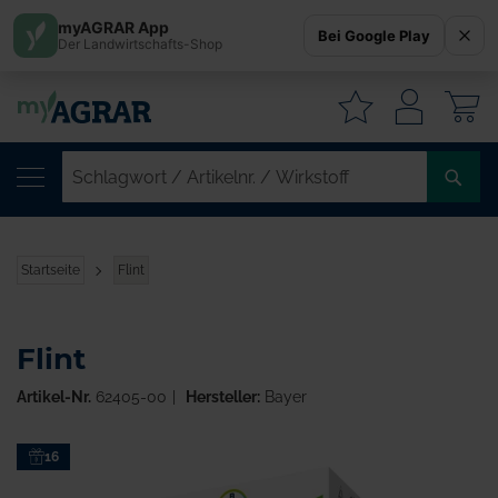
myAGRAR App
Bei Google Play
Der Landwirtschafts-Shop
W
SC
/
AR
/
Startseite
Flint
WI
Flint
Artikel-Nr.
62405-00
Hersteller:
Bayer
Zum
16
Ende