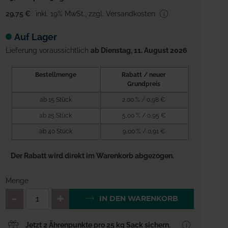
29,75 €
inkl. 19% MwSt.
,
zzgl. Versandkosten
Auf Lager
Lieferung voraussichtlich
ab Dienstag, 11. August 2026
Bestellmenge
Rabatt / neuer
Grundpreis
ab 15 Stück
2,00 % / 0,98 €
ab 25 Stück
5,00 % / 0,95 €
ab 40 Stück
9,00 % / 0,91 €
Der Rabatt wird direkt im Warenkorb abgezogen.
Menge
QTY_CONTROL_DECREASE
QTY_CONTROL_INCREA
IN DEN WARENKORB
Jetzt 2 Ährenpunkte pro 25 kg Sack sichern.