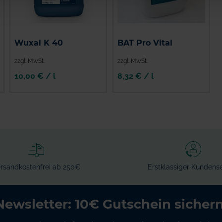
Wuxal K 40
BAT Pro Vital
zzgl. MwSt.
zzgl. MwSt.
10,00 € / l
8,32 € / l
IN DEN
IN DEN
WARENKORB
WARENKORB
rsandkostenfrei ab 250€
Erstklassiger Kundense
Newsletter: 10€ Gutschein sichern