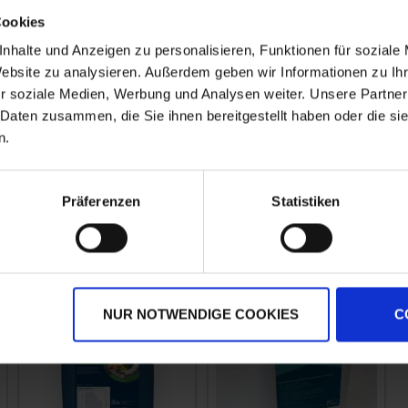
Cookies
nhalte und Anzeigen zu personalisieren, Funktionen für soziale
Website zu analysieren. Außerdem geben wir Informationen zu I
r soziale Medien, Werbung und Analysen weiter. Unsere Partner
Lebosol®-Bor
Lebosol Kalium 450
 Daten zusammen, die Sie ihnen bereitgestellt haben oder die s
n.
zzgl. MwSt.
zzgl. MwSt.
2,97 € / l
4,72 € / l
Präferenzen
Statistiken
IN DEN
IN DEN
WARENKORB
WARENKORB
NUR NOTWENDIGE COOKIES
C