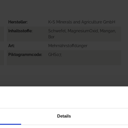
Hersteller
K+S Minerals and Agriculture GmbH
Inhaltsstoffe
Schwefel, MagnesiumOxid, Mangan,
Bor
Art
Mehrnährstoffdünger
Piktogrammcode
GHS07,
Details