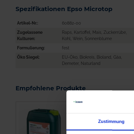
Spezifikationen Epso Microtop
Artikel-Nr.
60882-00
Zugelassene
Raps, Kartoffel, Mais, Zuckerrübe,
Kulturen
Kohl, Wein, Sonnenblume
Formulierung
fest
Öko Siegel
EU-Öko, Biokreis, Bioland, Gäa,
Demeter, Naturland
Empfohlene Produkte
Zustimmung