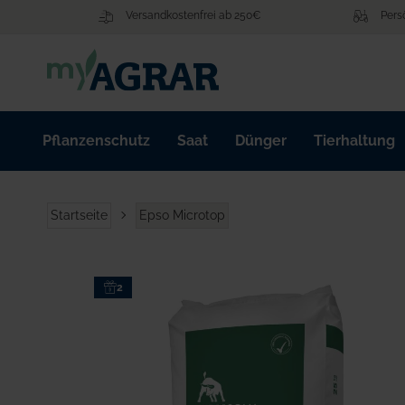
Zum
Versandkostenfrei ab 250€
Pers
Inhalt
springen
Pflanzenschutz
Saat
Dünger
Tierhaltung
Startseite
Epso Microtop
Zum
2
Ende
der
Bildgalerie
springen