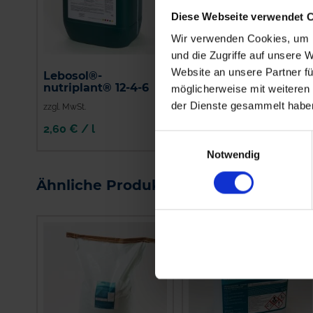
Diese Webseite verwendet 
Wir verwenden Cookies, um I
und die Zugriffe auf unsere 
Website an unsere Partner fü
Lebosol®-
EPSO Combitop
nutriplant® 12-4-6
möglicherweise mit weiteren
der Dienste gesammelt habe
zzgl. MwSt.
zzgl. MwSt.
2,60 € / l
1,24 € / kg
Einwilligungsauswahl
Notwendig
IN DEN
IN DEN
WARENKORB
WARENKORB
Ähnliche Produkte