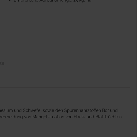
Empfohlene Aufwandmenge: 25 kg/ha
gnesium und Schwefel sowie den Spurennährstoffen Bor und
Vermeidung von Mangelsituation von Hack- und Blattfrüchten.