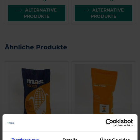
ALTERNATIVE
ALTERNATIVE
PRODUKTE
PRODUKTE
Ähnliche Produkte
MAS 195 P
KWS Aveso