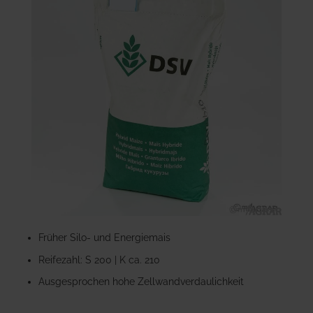
der
Bildgalerie
springen
Zum
Anfang
Früher Silo- und Energiemais
der
Reifezahl: S 200 | K ca. 210
Bildgalerie
springen
Ausgesprochen hohe Zellwandverdaulichkeit