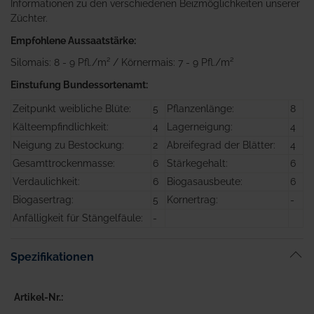
Informationen zu den verschiedenen Beizmöglichkeiten unserer
Züchter.
Empfohlene Aussaatstärke:
Silomais: 8 - 9 Pfl./m² / Körnermais: 7 - 9 Pfl./m²
Einstufung Bundessortenamt:
Zeitpunkt weibliche Blüte:
5
Pflanzenlänge:
8
Kälteempfindlichkeit:
4
Lagerneigung:
4
Neigung zu Bestockung:
2
Abreifegrad der Blätter:
4
Gesamttrockenmasse:
6
Stärkegehalt:
6
Verdaulichkeit:
6
Biogasausbeute:
6
Biogasertrag:
5
Kornertrag:
-
Anfälligkeit für Stängelfäule:
-
Spezifikationen
Artikel-Nr.