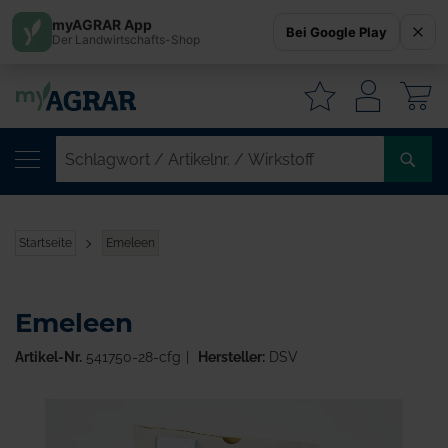
myAGRAR App
Bei Google Play
Der Landwirtschafts-Shop
W
SC
/
AR
/
Startseite
Emeleen
WI
Emeleen
Artikel-Nr.
541750-28-cfg
Hersteller:
DSV
Zum
Ende