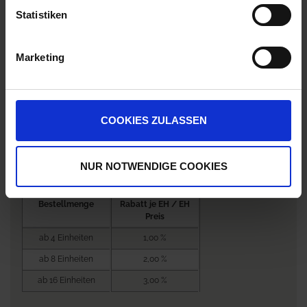
ALTERNATIVE
ALTERNATIVE
Statistiken
PRODUKTE
PRODUKTE
Marketing
Anmelden für Ihren persönlichen Preis
0,00 €
/
Eh
COOKIES ZULASSEN
0,00 €
pro 1 Einheit
NUR NOTWENDIGE COOKIES
Nicht lieferbar
Bestellmenge
Rabatt je EH / EH
Preis
ab 4 Einheiten
1,00 %
ab 8 Einheiten
2,00 %
ab 16 Einheiten
3,00 %