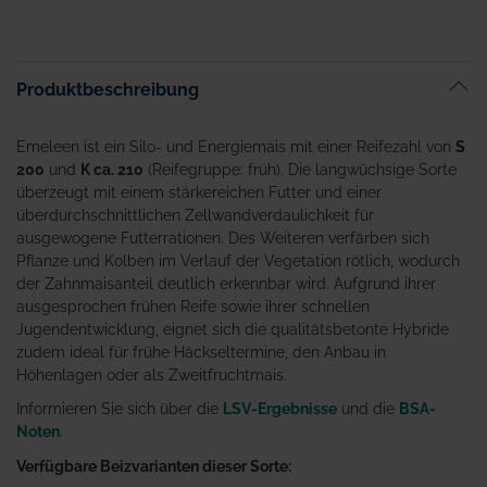
Produktbeschreibung
Emeleen ist ein Silo- und Energiemais mit einer Reifezahl von
S
200
und
K ca. 210
(Reifegruppe: früh). Die langwüchsige Sorte
überzeugt mit einem stärkereichen Futter und einer
überdurchschnittlichen Zellwandverdaulichkeit für
ausgewogene Futterrationen. Des Weiteren verfärben sich
Pflanze und Kolben im Verlauf der Vegetation rötlich, wodurch
der Zahnmaisanteil deutlich erkennbar wird. Aufgrund ihrer
ausgesprochen frühen Reife sowie ihrer schnellen
Jugendentwicklung, eignet sich die qualitätsbetonte Hybride
zudem ideal für frühe Häckseltermine, den Anbau in
Höhenlagen oder als Zweitfruchtmais.
Informieren Sie sich über die
LSV-Ergebnisse
und die
BSA-
Noten
.
Verfügbare Beizvarianten dieser Sorte: