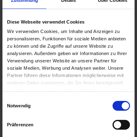
Zustimmung
Details
Über Cookies
zzgl. MwSt.
zzgl. MwSt.
Preis auf Anfrage
Preis auf Anfrage
Diese Webseite verwendet Cookies
ALTERNATIVE
ALTERNATIVE
PRODUKTE
PRODUKTE
Wir verwenden Cookies, um Inhalte und Anzeigen zu
personalisieren, Funktionen für soziale Medien anbieten
zu können und die Zugriffe auf unsere Website zu
analysieren. Außerdem geben wir Informationen zu Ihrer
Verwendung unserer Website an unsere Partner für
soziale Medien, Werbung und Analysen weiter. Unsere
Partner führen diese Informationen möglicherweise mit
weiteren Daten zusammen, die Sie ihnen bereitgestellt
haben oder die sie im Rahmen Ihrer Nutzung der Dienste
gesammelt haben.
Einwilligungsauswahl
Notwendig
MAS 159 A
P 7179
zzgl. MwSt.
zzgl. MwSt.
Präferenzen
Preis auf Anfrage
Preis auf Anfrage