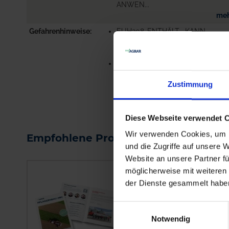
ANWEN...
me
Gefahrenhinweise
EUH208-ENTHÄLT . KANN
ALLERGISCHE REAKTIONEN
HERVORRUFEN.
EUH401-ZUR VERMEIDUNG VO
RISIKEN FÜR MEN...
Zustimmung
me
Diese Webseite verwendet 
Wir verwenden Cookies, um I
Empfohlene Produkte
und die Zugriffe auf unsere 
Website an unsere Partner fü
möglicherweise mit weiteren
der Dienste gesammelt habe
Einwilligungsauswahl
Notwendig