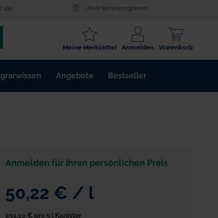
8 290
Unser Bonusprogramm
SCHLAGWORT
Meine Merkzettel
Anmelden
Warenkorb
ARTIKELNR.
grarwissen
Angebote
Bestseller
WIRKSTOFF
Anmelden für Ihren persönlichen Preis
50,22 €
/
l
251,10 €
pro 5 l Kanister