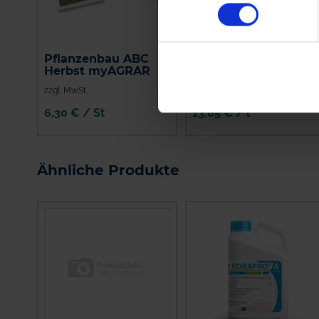
Pflanzenbau ABC
Folpan 500 SC
Herbst myAGRAR
zzgl. MwSt.
zzgl. MwSt.
6,30 € / St
13,85 € / l
IN DEN
WARENKORB
Ähnliche Produkte