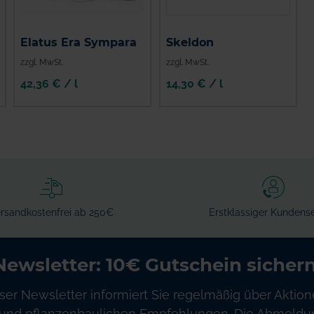
Elatus Era Sympara
Skeldon
zzgl. MwSt.
zzgl. MwSt.
42,36 € / l
14,30 € / l
rsandkostenfrei ab 250€
Erstklassiger Kundense
Newsletter: 10€ Gutschein sichern
ser Newsletter informiert Sie regelmäßig über Aktion
und pflanzenbaulichen Empfehlungen. Die Abmeldung