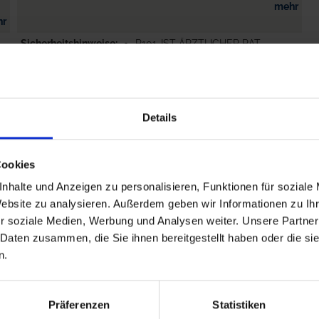
mehr
hr
Sicherheitshinweise
P101-IST ÄRZTLICHER RAT
ERFORDERLICH, VERPACKUNG
ODER
N
KENNZEICHNUNGSETIKETT
BEREITHALTEN.
Details
hr
P102-DARF...
mehr
Cookies
nhalte und Anzeigen zu personalisieren, Funktionen für soziale
Website zu analysieren. Außerdem geben wir Informationen zu I
r soziale Medien, Werbung und Analysen weiter. Unsere Partner
 Daten zusammen, die Sie ihnen bereitgestellt haben oder die s
n.
Präferenzen
Statistiken