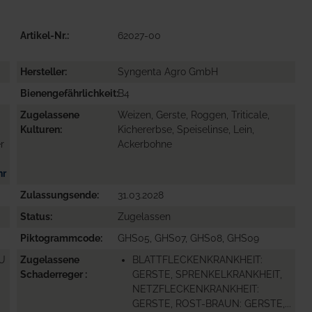
Artikel-Nr.
62027-00
Hersteller
Syngenta Agro GmbH
Bienengefährlichkeit
B4
Zugelassene
Weizen, Gerste, Roggen, Triticale,
Kulturen
Kichererbse, Speiselinse, Lein,
r
Ackerbohne
hr
Zulassungsende
31.03.2028
Status
Zugelassen
Piktogrammcode
GHS05, GHS07, GHS08, GHS09
ZU
Zugelassene
BLATTFLECKENKRANKHEIT:
Schaderreger
GERSTE, SPRENKELKRANKHEIT,
NETZFLECKENKRANKHEIT:
GERSTE, ROST-BRAUN: GERSTE,...