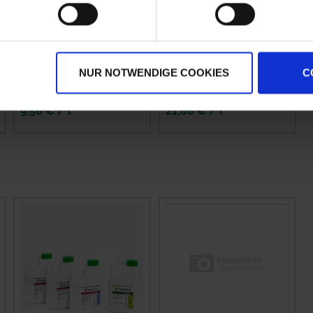
Orius
Prosaro
NUR NOTWENDIGE COOKIES
C
zzgl. MwSt.
zzgl. MwSt.
9,58 € / l
21,68 € / l