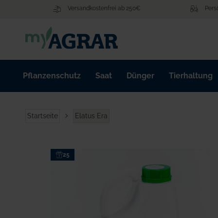
Zum
Versandkostenfrei ab 250€
Pers
Inhalt
springen
Pflanzenschutz
Saat
Dünger
Tierhaltung
Startseite
Elatus Era
Zum
25
Ende
der
Bildgalerie
springen