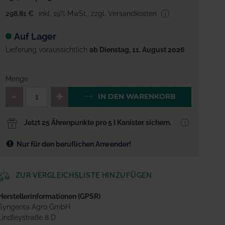
298,81 €
inkl. 19% MwSt.
,
zzgl. Versandkosten
Auf Lager
Lieferung voraussichtlich
ab Dienstag, 11. August 2026
Menge
QTY_CONTROL_DECREASE
QTY_CONTROL_INCREA
IN DEN WARENKORB
Jetzt 25 Ährenpunkte pro 5 l Kanister sichern.
Nur für den beruflichen Anwender!
ZUR VERGLEICHSLISTE HINZUFÜGEN
Herstellerinformationen (GPSR)
Syngenta Agro GmbH
Lindleystraße 8 D