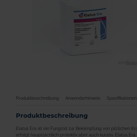
Zum
Anfang
der
Bildgalerie
springen
Produktbeschreibung
Anwenderhinweis
Spezifikationen
Produktbeschreibung
Elatus Era ist ein Fungizid zur Bekämpfung von pilzlichen Kr
erfolgt hauptsächlich protektiv aber auch kurativ. Elatus Er