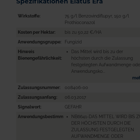
Spezifikationen Elatus Era
Wirkstoffe
75 g/l Benzovindiflupyr, 150 g/l
Prothioconazol
Kosten per Hektar
bis zu 50,22 €/HA
Anwendungsgruppe
Fungizid
Hinweis
Das Mittel wird bis zu der
Bienengefährlichkeit
höchsten durch die Zulassung
festgelegten Aufwandmenge ode
Anwendungsko...
me
Zulassungsnummer
008406-00
Zulassungsanfang
06.03.2017
Signalwort
GEFAHR
Anwendungsbestimmungen
NB6641-DAS MITTEL WIRD BIS 
DER HÖCHSTEN DURCH DIE
ZULASSUNG FESTGELEGTEN
AUFWANDMENGE ODER