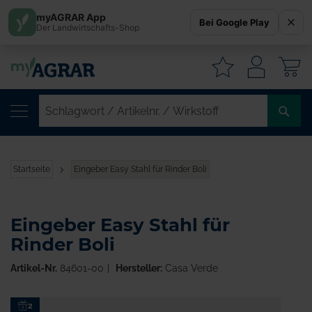
myAGRAR App
Bei Google Play
Der Landwirtschafts-Shop
W
SC
/
AR
/
Startseite
Eingeber Easy Stahl für Rinder Boli
WI
Eingeber Easy Stahl für
Rinder Boli
Artikel-Nr.
84601-00
Hersteller:
Casa Verde
Zum
2