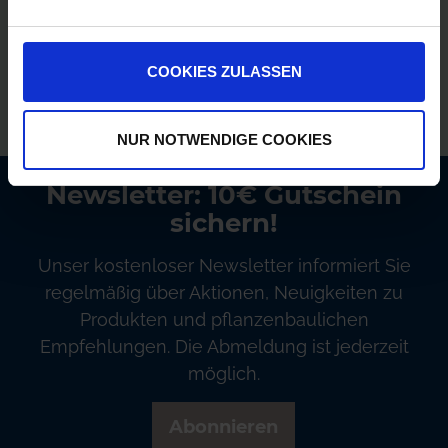
Versandkostenfrei ab 250€
Erstklassiger Kundenservice
COOKIES ZULASSEN
Bezahlung auf Rechnung
NUR NOTWENDIGE COOKIES
Newsletter: 10€ Gutschein
sichern!
Unser kostenloser Newsletter informiert Sie
regelmäßig über Aktionen, Neuigkeiten zu
Produkten und pflanzenbaulichen
Empfehlungen. Die Abmeldung ist jederzeit
möglich.
Abonnieren