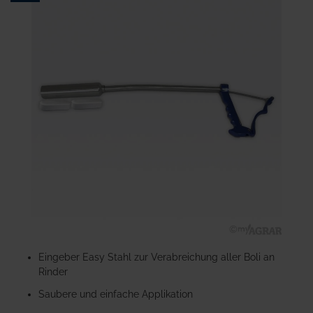
Ende
der
Bildgalerie
springen
Zum
Anfang
Eingeber Easy Stahl zur Verabreichung aller Boli an
der
Rinder
Bildgalerie
Saubere und einfache Applikation
springen