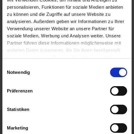
ZUR VERGLEICHSLISTE HINZUFÜGEN
personalisieren, Funktionen für soziale Medien anbieten
zu können und die Zugriffe auf unsere Website zu
analysieren. Außerdem geben wir Informationen zu Ihrer
Verwendung unserer Website an unsere Partner für
Herstellerinformationen (GPSR)
soziale Medien, Werbung und Analysen weiter. Unsere
Casa Verde Naturprodukte-Vertriebs-GmbH
Partner führen diese Informationen möglicherweise mit
Martener Hellweg 37
weiteren Daten zusammen, die Sie ihnen bereitgestellt
44379 Dortmund
haben oder die sie im Rahmen Ihrer Nutzung der Dienste
info@casaverde-natur.de
gesammelt haben.
Einwilligungsauswahl
Notwendig
Präferenzen
Statistiken
Persönliche Preise nach Anmeldung
Marketing