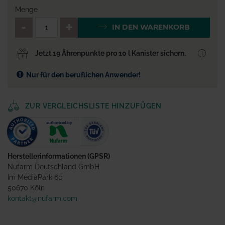
Menge
QTY_CONTROL_DECREASE
QTY_CONTROL_INCR
IN DEN WARENKORB
Jetzt 19 Ährenpunkte pro 10 l Kanister sichern.
Nur für den beruflichen Anwender!
ZUR VERGLEICHSLISTE HINZUFÜGEN
Herstellerinformationen (GPSR)
Nufarm Deutschland GmbH
Im MediaPark 6b
50670 Köln
kontakt@nufarm.com