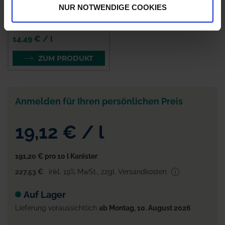
NUR NOTWENDIGE COOKIES
Duplosan Super
zzgl. MwSt.
14,49 € / l
ZUM PRODUKT
Anmelden für Ihren persönlichen Preis
19,12 €
/
l
191,20 €
pro 10 l Kanister
227,53 €
inkl. 19% MwSt.
,
zzgl. Versandkosten
Auf Lager
Lieferung voraussichtlich
ab Montag, 10. August 2026