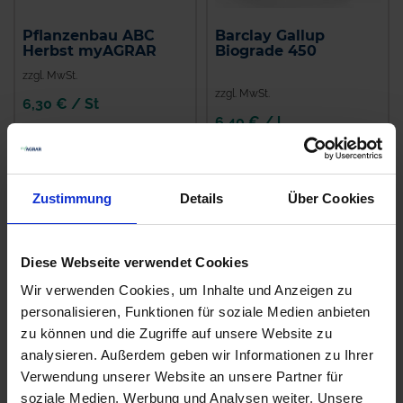
Pflanzenbau ABC
Barclay Gallup
Herbst myAGRAR
Biograde 450
zzgl. MwSt.
zzgl. MwSt.
6,30 € / St
6,40 € / l
IN DEN
WARENKORB
ZUM PRODUKT
Zustimmung
Details
Über Cookies
Diese Webseite verwendet Cookies
Wir verwenden Cookies, um Inhalte und Anzeigen zu
personalisieren, Funktionen für soziale Medien anbieten
zu können und die Zugriffe auf unsere Website zu
analysieren. Außerdem geben wir Informationen zu Ihrer
Verwendung unserer Website an unsere Partner für
U 46 M-Fluid
Ariane C
soziale Medien, Werbung und Analysen weiter. Unsere