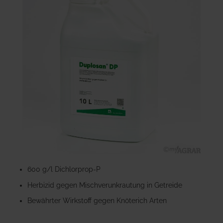
der
Bildgalerie
springen
Zum
Anfang
600 g/l Dichlorprop-P
der
Herbizid gegen Mischverunkrautung in Getreide
Bildgalerie
springen
Bewährter Wirkstoff gegen Knöterich Arten