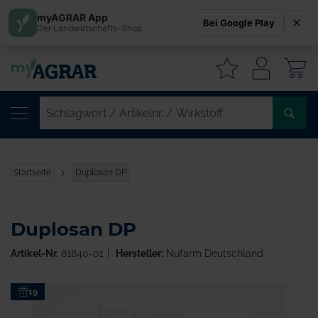
myAGRAR App
Bei Google Play
Der Landwirtschafts-Shop
W
SC
/
AR
/
Startseite
Duplosan DP
WI
Duplosan DP
Artikel-Nr.
61840-01
Hersteller:
Nufarm Deutschland
Zum
19
Ende