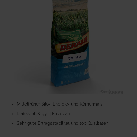
der
Bildgalerie
springen
Zum
Anfang
Mittelfrüher Silo-, Energie- und Körnermais
der
Reifezahl: S 250 | K ca. 240
Bildgalerie
springen
Sehr gute Ertragsstabilität und top Qualitäten