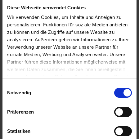
PRODUKTE
PRODUKTE
Diese Webseite verwendet Cookies
Wir verwenden Cookies, um Inhalte und Anzeigen zu
personalisieren, Funktionen für soziale Medien anbieten
zu können und die Zugriffe auf unsere Website zu
analysieren. Außerdem geben wir Informationen zu Ihrer
Verwendung unserer Website an unsere Partner für
soziale Medien, Werbung und Analysen weiter. Unsere
Partner führen diese Informationen möglicherweise mit
weiteren Daten zusammen, die Sie ihnen bereitgestellt
haben oder die sie im Rahmen Ihrer Nutzung der Dienste
BAT Pro Sunup
Longstone
gesammelt haben.
Einwilligungsauswahl
Notwendig
zzgl. MwSt.
zzgl. MwSt.
Preis auf Anfrage
Preis auf Anfrage
Präferenzen
ALTERNATIVE
ALTERNATIVE
PRODUKTE
PRODUKTE
Statistiken