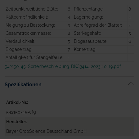
Zeitpunkt weibliche Blüte:
6
Pflanzenlänge:
8
Kälteempfindlichkeit:
4
Lagerneigung:
4
Neigung zu Bestockung:
3
Abreifegrad der Blätter:
4
Gesamttrockenmasse:
8
Stärkegehalt:
5
Verdaulichkeit:
5
Biogasausbeute:
6
Biogasertrag:
7
Kornertrag:
-
Anfälligkeit für Stängelfäule:
-
542150-45_Sortenbeschreibung-DKC3414_2023-10-19.pdf
Spezifikationen
Artikel-Nr.
542150-45-cfg
Hersteller
Bayer CropScience Deutschland GmbH