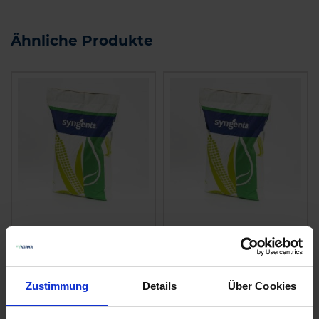
Ähnliche Produkte
SY Invictus
MaxiMaize mittelfrüh
zzgl. MwSt.
zzgl. MwSt.
Preis auf Anfrage
Preis auf Anfrage
Zustimmung
Details
Über Cookies
ALTERNATIVE
ALTERNATIVE