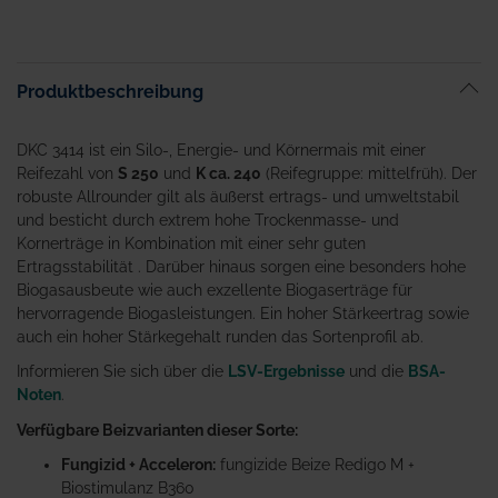
Produktbeschreibung
DKC 3414 ist ein Silo-, Energie- und Körnermais mit einer
Reifezahl von
S 250
und
K ca. 240
(Reifegruppe: mittelfrüh). Der
robuste Allrounder gilt als äußerst ertrags- und umweltstabil
und besticht durch extrem hohe Trockenmasse- und
Kornerträge in Kombination mit einer sehr guten
Ertragsstabilität . Darüber hinaus sorgen eine besonders hohe
Biogasausbeute wie auch exzellente Biogaserträge für
hervorragende Biogasleistungen. Ein hoher Stärkeertrag sowie
auch ein hoher Stärkegehalt runden das Sortenprofil ab.
Informieren Sie sich über die
LSV-Ergebnisse
und die
BSA-
Noten
.
Verfügbare Beizvarianten dieser Sorte:
Fungizid + Acceleron:
fungizide Beize Redigo M +
Biostimulanz B360