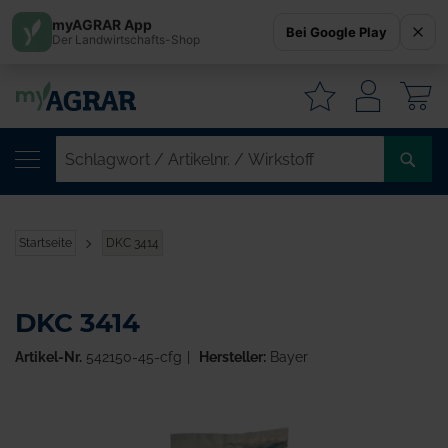
myAGRAR App
Bei Google Play
Der Landwirtschafts-Shop
W
SC
/
AR
/
Startseite
DKC 3414
WI
DKC 3414
Artikel-Nr.
542150-45-cfg
Hersteller:
Bayer
Zum
Ende