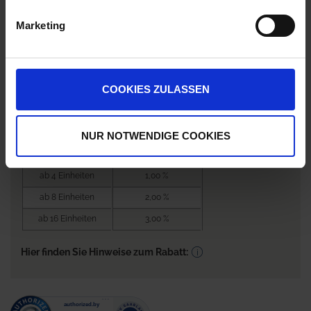
Anmelden für Ihren persönlichen Preis
Marketing
0,00 €
/
Eh
COOKIES ZULASSEN
0,00 €
pro 1 Einheit
Nicht lieferbar
NUR NOTWENDIGE COOKIES
Bestellmenge
Rabatt je EH / EH
Preis
ab 4 Einheiten
1,00 %
ab 8 Einheiten
2,00 %
ab 16 Einheiten
3,00 %
Hier finden Sie Hinweise zum Rabatt: