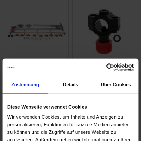
ARAG Einfach-
Braglia Gestänge
Düsenhalter 400040
Zustimmung
Details
Über Cookies
zzgl. MwSt.
zzgl. MwSt.
429,72 € / St
1,95 € / St
IN DEN
IN DEN
Diese Webseite verwendet Cookies
WARENKORB
WARENKORB
Wir verwenden Cookies, um Inhalte und Anzeigen zu
personalisieren, Funktionen für soziale Medien anbieten
zu können und die Zugriffe auf unsere Website zu
Anmelden für Ihren persönlichen Preis
analysieren. Außerdem geben wir Informationen zu Ihrer