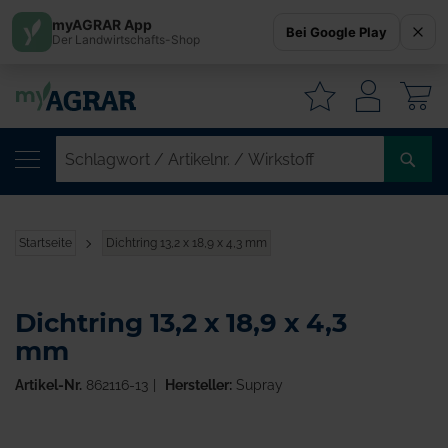
myAGRAR App
Bei Google Play
Der Landwirtschafts-Shop
W
SC
/
AR
/
Startseite
Dichtring 13,2 x 18,9 x 4,3 mm
WI
Dichtring 13,2 x 18,9 x 4,3
mm
Artikel-Nr.
862116-13
Hersteller:
Supray
Zum