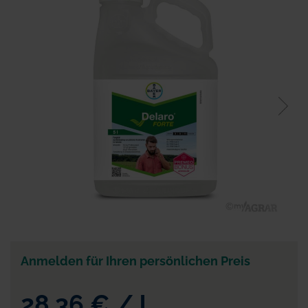
der
Bildgalerie
springen
Zum
Anfang
der
Anmelden für Ihren persönlichen Preis
Bildgalerie
springen
28,36 €
/
l