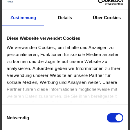
EUH401-ZUR VERMEIDUNG VON RISIKEN FÜR MEN...
mehr
Sicherheitshinweise
Zustimmung
Details
Über Cookies
P101-IST ÄRZTLICHER RAT ERFORDERLICH,
VERPACKUNG ODER KENNZEICHNUNGSETIKETT
BEREITHALTEN.
Diese Webseite verwendet Cookies
P102-DARF...
Wir verwenden Cookies, um Inhalte und Anzeigen zu
mehr
personalisieren, Funktionen für soziale Medien anbieten
zu können und die Zugriffe auf unsere Website zu
analysieren. Außerdem geben wir Informationen zu Ihrer
Verwendung unserer Website an unsere Partner für
Empfohlene Produkte
soziale Medien, Werbung und Analysen weiter. Unsere
Partner führen diese Informationen möglicherweise mit
weiteren Daten zusammen, die Sie ihnen bereitgestellt
haben oder die sie im Rahmen Ihrer Nutzung der Dienste
gesammelt haben.
Einwilligungsauswahl
Notwendig