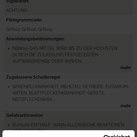
Signalwort
ACHTUNG
Piktogrammcode
GHS07, GHS08, GHS09
Anwendungsbestimmungen
NB6641-DAS MITTEL WIRD BIS ZU DER HÖCHSTEN
DURCH DIE ZULASSUNG FESTGELEGTEN
AUFWANDMENGE ODER ANWEN...
mehr
Zugelassene Schaderreger
SPRENKELKRANKHEIT, MEHLTAU: GETREIDE, FUSARIUM-
ARTEN, BLATTFLECKENKRANKHEIT: GERSTE,
NETZFLECKENKRA...
mehr
Gefahrenhinweise
EUH208-ENTHÄLT . KANN ALLERGISCHE REAKTIONEN
HERVORRUFEN.