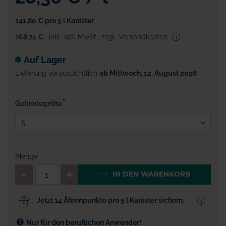
141,80 €
pro 5 l Kanister
168,74 €
inkl. 19% MwSt.
,
zzgl. Versandkosten
Auf Lager
Lieferung voraussichtlich
ab Mittwoch, 12. August 2026
Gebindegröße
Menge
QTY_CONTROL_DECREASE
QTY_CONTROL_INCR
IN DEN WARENKORB
Jetzt 14 Ährenpunkte pro 5 l Kanister sichern.
Nur für den beruflichen Anwender!