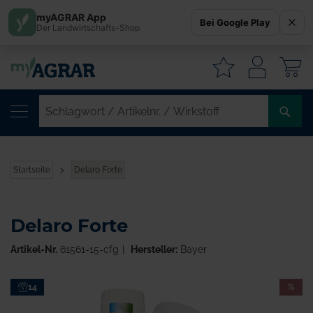
myAGRAR App
Bei Google Play
Der Landwirtschafts-Shop
W
SC
/
AR
/
Startseite
Delaro Forte
WI
Delaro Forte
Artikel-Nr.
61561-15-cfg
Hersteller:
Bayer
Zum
14
%
Ende