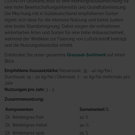
COUNTRY Grünland 2018 ist eine Intensivgrassaatmischung für
eine hohe Bewirtschaftungsintensität und Grundfutterleistung.
Die Mischung mit in Süddeutschland empfohlenen Sorten
eignet sich ideal für die intensive Nutzung und bietet zudem
eine breite Standorteignung. Dabei sorgen die enthaltenen
winterharten Arten und Sorten für eine hohe Anbausicherheit,
während der Weißklee zur Fixierung von Luftstickstoff beiträgt
und die Nutzungselastizität erhöht.
Entdecken Sie unser gesamtes
Grassaat-Sortiment
auf einen
Blick.
Empfohlene Aussaatstärke:
Neuansaat: 35 - 40 kg/ha |
Durchsaat: 15 - 20 kg/ha | Übersaat: 7 - 10 kg/ha mehrmals pro
Jahr
Nutzungen pro Jahr:
3 - 5
Zusammensetzung:
Komponenten
Samenanteil %
Dt. Weidelgras früh
10 %
Dt. Weidelgras mittel
40 %
Dt. Weidelgras spät
25 %