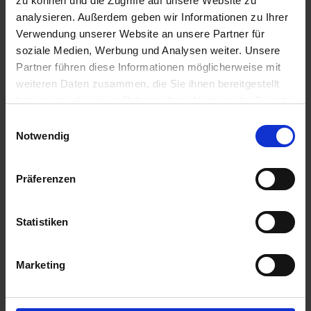
zu können und die Zugriffe auf unsere Website zu
analysieren. Außerdem geben wir Informationen zu Ihrer
Verwendung unserer Website an unsere Partner für
soziale Medien, Werbung und Analysen weiter. Unsere
Partner führen diese Informationen möglicherweise mit
weiteren Daten zusammen, die Sie ihnen bereitgestellt
haben oder die sie im Rahmen Ihrer Nutzung der Dienste
COUNTRY Energy
COUNTRY Grünland
gesammelt haben.
2020
2002
Einwilligungsauswahl
Notwendig
zzgl. MwSt.
zzgl. MwSt.
4,93 € / kg
4,16 € / kg
Präferenzen
IN DEN
IN DEN
WARENKORB
WARENKORB
Statistiken
Anmelden für Ihren persönlichen Preis
Marketing
5,26 €
/
kg