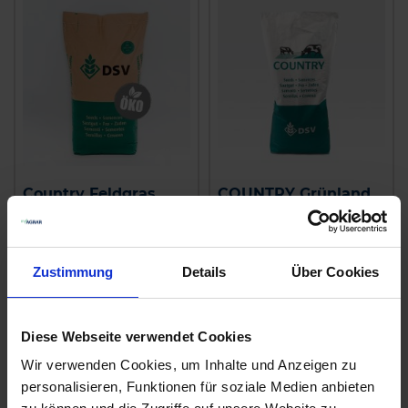
Country Feldgras
COUNTRY Grünland
2487 Organic
2012
zzgl. MwSt.
zzgl. MwSt.
4,92 € / kg
5,47 € / kg
Zustimmung
Details
Über Cookies
IN DEN
IN DEN
WARENKORB
WARENKORB
Diese Webseite verwendet Cookies
Wir verwenden Cookies, um Inhalte und Anzeigen zu
personalisieren, Funktionen für soziale Medien anbieten