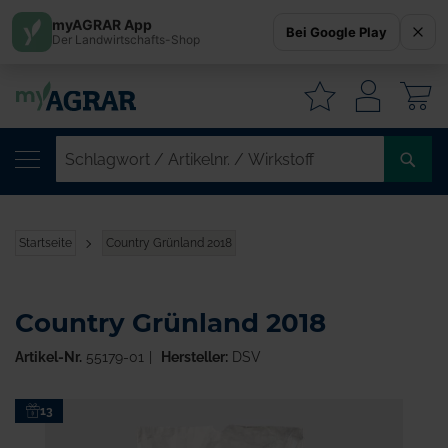
myAGRAR App
Bei Google Play
Der Landwirtschafts-Shop
W
SC
/
AR
/
Startseite
Country Grünland 2018
WI
Country Grünland 2018
Artikel-Nr.
55179-01
Hersteller:
DSV
Zum
13
Ende