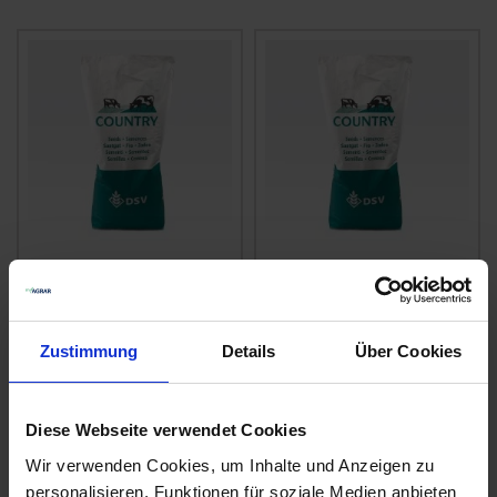
COUNTRY Grünland
COUNTRY Energy
2002
2020
zzgl. MwSt.
zzgl. MwSt.
Zustimmung
Details
Über Cookies
4,16 € / kg
4,93 € / kg
IN DEN
IN DEN
WARENKORB
WARENKORB
Diese Webseite verwendet Cookies
Wir verwenden Cookies, um Inhalte und Anzeigen zu
personalisieren, Funktionen für soziale Medien anbieten