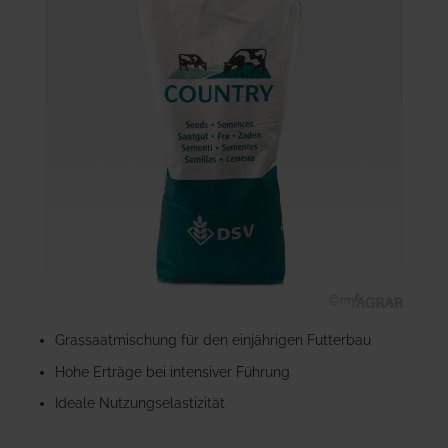
der
Bildgalerie
springen
Zum
Anfang
Grassaatmischung für den einjährigen Futterbau
der
Hohe Erträge bei intensiver Führung
Bildgalerie
springen
Ideale Nutzungselastizität