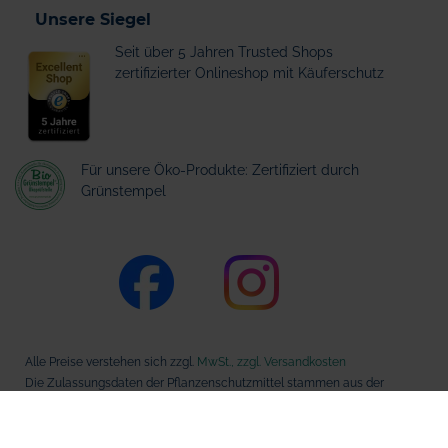
Unsere Siegel
Seit über 5 Jahren Trusted Shops
zertifizierter Onlineshop mit Käuferschutz
Für unsere Öko-Produkte: Zertifiziert durch
Grünstempel
Alle Preise verstehen sich zzgl.
MwSt., zzgl. Versandkosten
Die Zulassungsdaten der Pflanzenschutzmittel stammen aus der
Datenbank des Bundesamts für Verbraucherschutz und
Lebensmittelsicherheit (BVL).