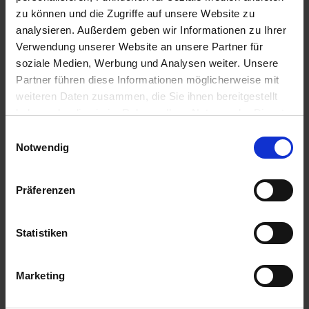
zu können und die Zugriffe auf unsere Website zu
analysieren. Außerdem geben wir Informationen zu Ihrer
Verwendung unserer Website an unsere Partner für
soziale Medien, Werbung und Analysen weiter. Unsere
Partner führen diese Informationen möglicherweise mit
weiteren Daten zusammen, die Sie ihnen bereitgestellt
haben oder die sie im Rahmen Ihrer Nutzung der Dienste
gesammelt haben.
Einwilligungsauswahl
Country Feldgras
COUNTRY Grünland
2487 Organic
2012
Notwendig
zzgl. MwSt.
zzgl. MwSt.
4,92 € / kg
5,47 € / kg
Präferenzen
IN DEN
IN DEN
WARENKORB
WARENKORB
Statistiken
Marketing
Anmelden für Ihren persönlichen Preis