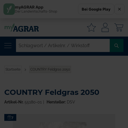
myAGRAR App
Bei Google Play
Der Landwirtschafts-Shop
W
SC
/
AR
/
Startseite
COUNTRY Feldgras 2050
WI
COUNTRY Feldgras 2050
Artikel-Nr.
55180-01
Hersteller:
DSV
Zum
7
Ende