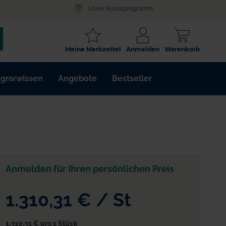
Unser Bonusprogramm
SCHLAGWORT
Meine Merkzettel
Anmelden
Warenkorb
ARTIKELNR.
grarwissen
Angebote
Bestseller
WIRKSTOFF
Anmelden für Ihren persönlichen Preis
pe
1.310,31 €
/
St
1.310,31 €
pro 1 Stück