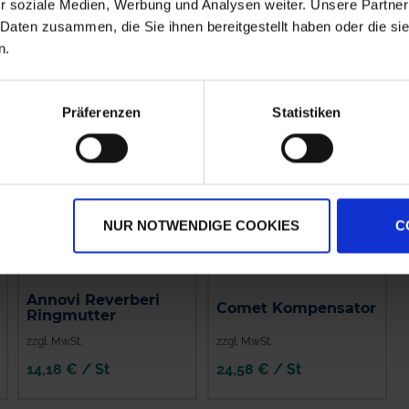
r soziale Medien, Werbung und Analysen weiter. Unsere Partner
IN DEN
IN DEN
 Daten zusammen, die Sie ihnen bereitgestellt haben oder die s
WARENKORB
WARENKORB
n.
Präferenzen
Statistiken
NUR NOTWENDIGE COOKIES
C
Annovi Reverberi
Comet Kompensator
Ringmutter
zzgl. MwSt.
zzgl. MwSt.
14,18 € / St
24,58 € / St
IN DEN
IN DEN