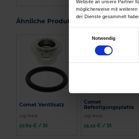
Website an unsere Partner fü
IN DEN
IN DEN
möglicherweise mit weiteren
WARENKORB
WARENKORB
der Dienste gesammelt habe
Ähnliche Produkte
Einwilligungsauswahl
Notwendig
Comet
Comet Ventilsatz
Befestigungsplatte
zzgl. MwSt.
zzgl. MwSt.
27,62 € / St
15,12 € / St
IN DEN
IN DEN