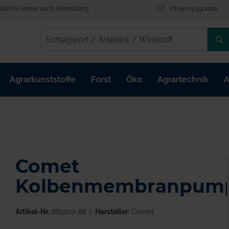
önliche Preise nach Anmeldung
info@myagrar.de
/
/
Agrarkunststoffe
Forst
Öko
Agrartechnik
A
Comet
Kolbenmembranpum
Artikel-Nr.
862207-88
Hersteller:
Comet