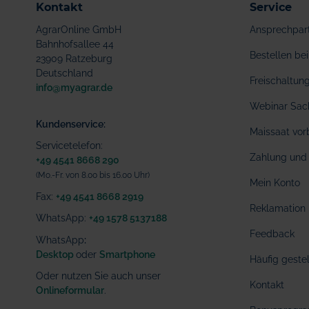
Kontakt
Service
AgrarOnline GmbH
Ansprechpar
Bahnhofsallee 44
Bestellen b
23909 Ratzeburg
Deutschland
Freischaltu
info@myagrar.de
Webinar Sac
Kundenservice:
Maissaat vor
Servicetelefon:
Zahlung und 
+49 4541 8668 290
(Mo.-Fr. von 8.00 bis 16.00 Uhr)
Mein Konto
Fax:
+49 4541 8668 2919
Reklamation
WhatsApp:
+49 1578 5137188
Feedback
WhatsApp
:
Desktop
oder
Smartphone
Häufig geste
Oder nutzen Sie auch unser
Kontakt
Onlineformular
.