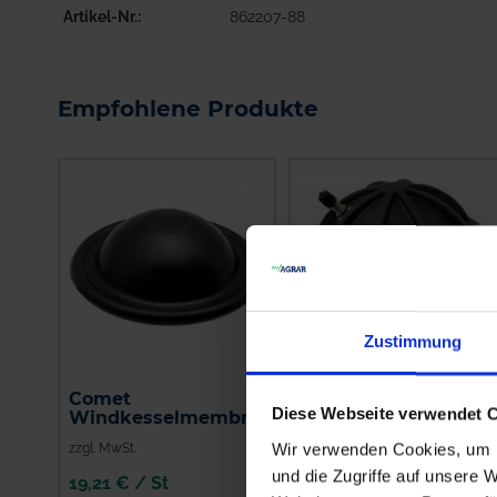
Artikel-Nr.
862207-88
Empfohlene Produkte
Zustimmung
Comet
Comet Windkessel
Diese Webseite verwendet 
Windkesselmembrane
Wir verwenden Cookies, um I
zzgl. MwSt.
zzgl. MwSt.
und die Zugriffe auf unsere 
19,21 € / St
134,41 € / St