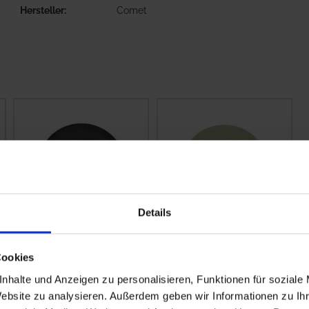
Hersteller
Comet
Details
Hardi Membran
Hardi
Cookies
334553
Windkesselmembrane
nhalte und Anzeigen zu personalisieren, Funktionen für soziale
zzgl. MwSt.
zzgl. MwSt.
Website zu analysieren. Außerdem geben wir Informationen zu I
37,83 € / St
60,28 € / St