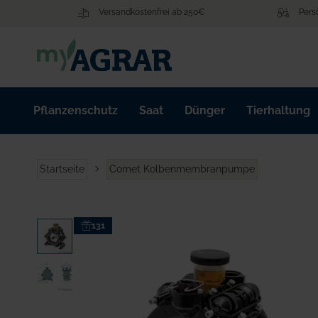
Zum
Versandkostenfrei ab 250€
Pers
Inhalt
springen
Pflanzenschutz
Saat
Dünger
Tierhaltung
Startseite
Comet Kolbenmembranpumpe
Zum
131
Ende
der
Bildgalerie
springen