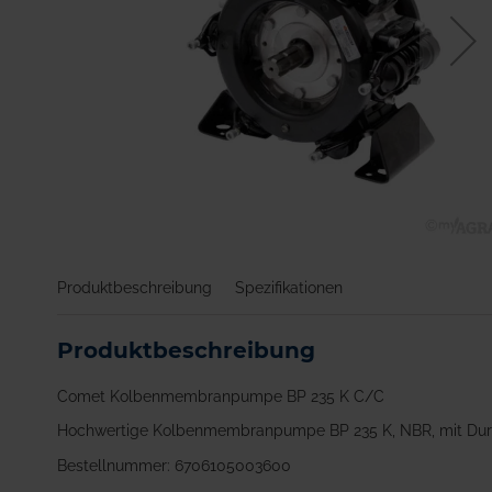
Zum
Anfang
Produktbeschreibung
Spezifikationen
der
Bildgalerie
springen
Produktbeschreibung
Comet Kolbenmembranpumpe BP 235 K C/C
Hochwertige Kolbenmembranpumpe BP 235 K, NBR, mit Durc
Bestellnummer: 6706105003600