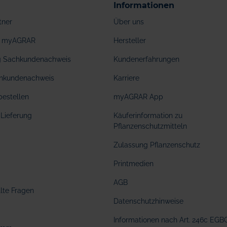
Informationen
tner
Über uns
ei myAGRAR
Hersteller
ng Sachkundenachweis
Kundenerfahrungen
hkundenachweis
Karriere
bestellen
myAGRAR App
Lieferung
Käuferinformation zu
Pflanzenschutzmitteln
Zulassung Pflanzenschutz
Printmedien
AGB
llte Fragen
Datenschutzhinweise
Informationen nach Art. 246c EGB