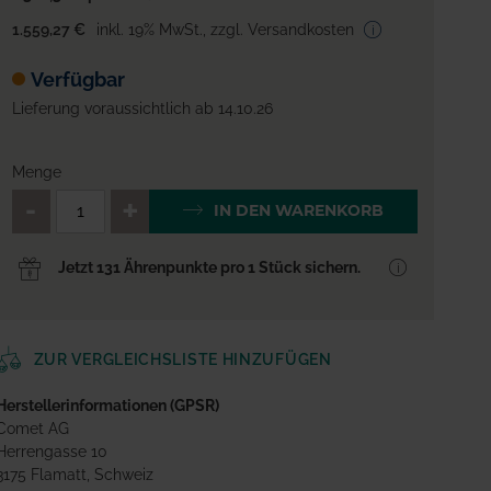
1.559,27 €
inkl. 19% MwSt.
,
zzgl. Versandkosten
Verfügbar
Lieferung voraussichtlich ab 14.10.26
Menge
QTY_CONTROL_DECREASE
QTY_CONTROL_INCREA
IN DEN WARENKORB
Jetzt 131 Ährenpunkte pro 1 Stück sichern.
ZUR VERGLEICHSLISTE HINZUFÜGEN
Herstellerinformationen (GPSR)
Comet AG
Herrengasse 10
3175 Flamatt, Schweiz