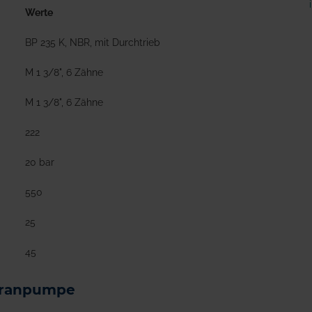
Werte
BP 235 K, NBR, mit Durchtrieb
M 1 3/8", 6 Zähne
M 1 3/8", 6 Zähne
222
20 bar
550
25
45
branpumpe