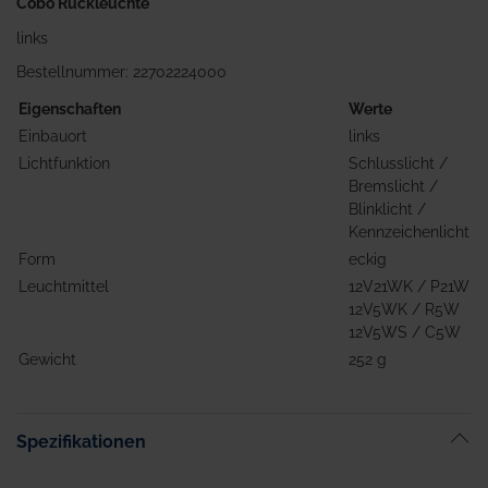
Cobo Rückleuchte
links
Bestellnummer: 22702224000
Eigenschaften
Werte
Einbauort
links
Lichtfunktion
Schlusslicht /
Bremslicht /
Blinklicht /
Kennzeichenlicht
Form
eckig
Leuchtmittel
12V21WK / P21W
12V5WK / R5W
12V5WS / C5W
Gewicht
252 g
Spezifikationen