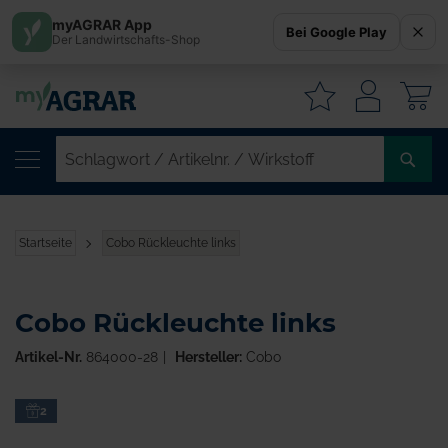
myAGRAR App
Bei Google Play
Der Landwirtschafts-Shop
W
SC
/
AR
/
Startseite
Cobo Rückleuchte links
WI
Cobo Rückleuchte links
Artikel-Nr.
864000-28
Hersteller:
Cobo
Zum
2
Ende