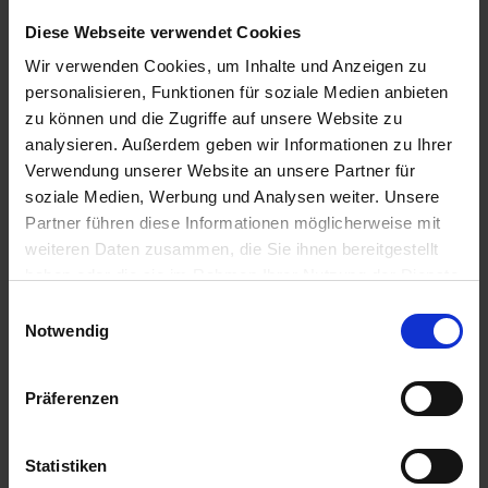
GRANIT Rückleuchte
GRANIT
links
Beleuchtungssatz
Diese Webseite verwendet Cookies
zzgl. MwSt.
zzgl. MwSt.
Wir verwenden Cookies, um Inhalte und Anzeigen zu
14,86 € / St
35,31 € / St
personalisieren, Funktionen für soziale Medien anbieten
zu können und die Zugriffe auf unsere Website zu
IN DEN
IN DEN
analysieren. Außerdem geben wir Informationen zu Ihrer
WARENKORB
WARENKORB
Verwendung unserer Website an unsere Partner für
soziale Medien, Werbung und Analysen weiter. Unsere
Partner führen diese Informationen möglicherweise mit
Anmelden für Ihren persönlichen Preis
weiteren Daten zusammen, die Sie ihnen bereitgestellt
haben oder die sie im Rahmen Ihrer Nutzung der Dienste
27,82 €
/
St
gesammelt haben.
Einwilligungsauswahl
Notwendig
27,82 €
pro 1 Stück
Präferenzen
33,11 €
inkl. 19% MwSt.
,
zzgl. Versandkosten
Auf Lager
Statistiken
Lieferung voraussichtlich
ab Dienstag, 11. August 2026