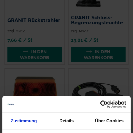
GRANIT Schluss-
GRANIT Rückstrahler
Begrenzungsleuchte
zzgl. MwSt.
zzgl. MwSt.
7,66 € / St
23,81 € / St
IN DEN
IN DEN
WARENKORB
WARENKORB
Zustimmung
Details
Über Cookies