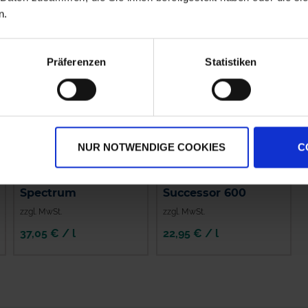
n.
Präferenzen
Statistiken
NUR NOTWENDIGE COOKIES
C
Spectrum
Successor 600
zzgl. MwSt.
zzgl. MwSt.
37,05 € / l
22,95 € / l