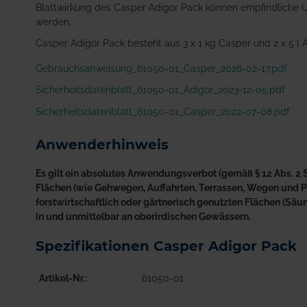
Blattwirkung des Casper Adigor Pack können empfindliche U
werden.
Casper Adigor Pack besteht aus 3 x 1 kg Casper und 2 x 5 l 
Gebrauchsanweisung_61050-01_Casper_2026-02-17.pdf
Sicherheitsdatenblatt_61050-01_Adigor_2023-12-05.pdf
Sicherheitsdatenblatt_61050-01_Casper_2022-07-08.pdf
Anwenderhinweis
Es gilt ein absolutes Anwendungsverbot (gemäß § 12 Abs. 2 S
Flächen (wie Gehwegen, Auffahrten, Terrassen, Wegen und Plä
forstwirtschaftlich oder gärtnerisch genutzten Flächen (S
in und unmittelbar an oberirdischen Gewässern.
Spezifikationen Casper Adigor Pack
Artikel-Nr.
61050-01