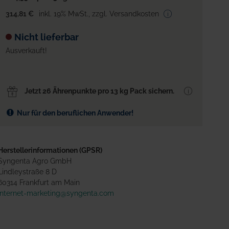
314,81 €
inkl. 19% MwSt.
,
zzgl. Versandkosten
Nicht lieferbar
Ausverkauft!
Jetzt 26 Ährenpunkte pro 13 kg Pack sichern.
Nur für den beruflichen Anwender!
Herstellerinformationen (GPSR)
Syngenta Agro GmbH
Lindleystraße 8 D
60314 Frankfurt am Main
internet-marketing@syngenta.com