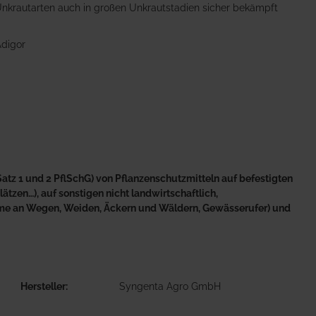
nkrautarten auch in großen Unkrautstadien sicher bekämpft
Adigor
atz 1 und 2 PflSchG) von Pflanzenschutzmitteln auf befestigten
tzen…), auf sonstigen nicht landwirtschaftlich,
äume an Wegen, Weiden, Äckern und Wäldern, Gewässerufer) und
Hersteller
Syngenta Agro GmbH