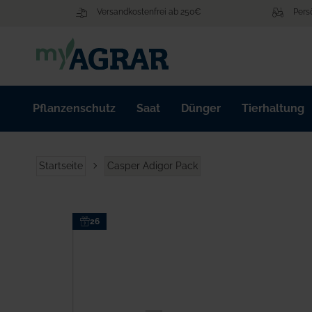
Zum
Versandkostenfrei ab 250€
Pers
Inhalt
springen
Pflanzenschutz
Saat
Dünger
Tierhaltung
Startseite
Casper Adigor Pack
Zum
26
Ende
der
Bildgalerie
springen