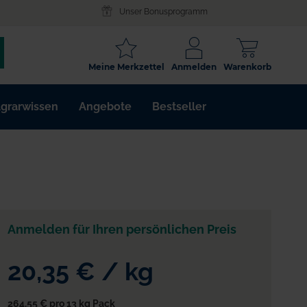
Unser Bonusprogramm
SCHLAGWORT
Meine Merkzettel
Anmelden
Warenkorb
ARTIKELNR.
grarwissen
Angebote
Bestseller
WIRKSTOFF
Anmelden für Ihren persönlichen Preis
20,35 €
/
kg
264,55 €
pro 13 kg Pack