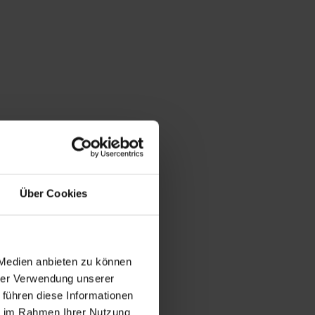
Über Cookies
 Medien anbieten zu können
hrer Verwendung unserer
 führen diese Informationen
ie im Rahmen Ihrer Nutzung