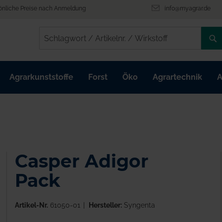
önliche Preise nach Anmeldung
info@myagrar.de
/
/
Agrarkunststoffe
Forst
Öko
Agrartechnik
A
Casper Adigor
Pack
Artikel-Nr.
61050-01
Hersteller:
Syngenta