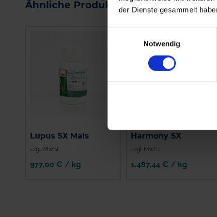
Ähnliche Produkte
der Dienste gesammelt habe
Einwilligungsauswahl
Notwendig
Lupus SX Mais
Harmony SX
zzgl. MwSt.
zzgl. MwSt.
977,00 € / kg
1.487,44 € / kg