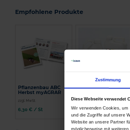
Empfohlene Produkte
Zustimmung
Pflanzenbau ABC
Diniro
Herbst myAGRAR
Diese Webseite verwendet 
zzgl. MwSt.
zzgl. MwSt.
Wir verwenden Cookies, um I
6,30 € / St
23,10 € / l
und die Zugriffe auf unsere 
IN DEN
Website an unsere Partner fü
WARENKORB
möglicherweise mit weiteren