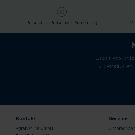
Persönliche Preise nach Anmeldung
Ve
Unser kostenlo
zu Produkten 
Kontakt
Service
AgrarOnline GmbH
Ansprechpar
Bahnhofsallee 44