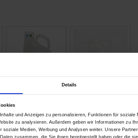
Details
MaisTer power
Primero
Cookies
zzgl. MwSt.
zzgl. MwSt.
nhalte und Anzeigen zu personalisieren, Funktionen für soziale
43,27 € / l
7,36 € / l
Website zu analysieren. Außerdem geben wir Informationen zu I
r soziale Medien, Werbung und Analysen weiter. Unsere Partner
 Daten zusammen, die Sie ihnen bereitgestellt haben oder die s