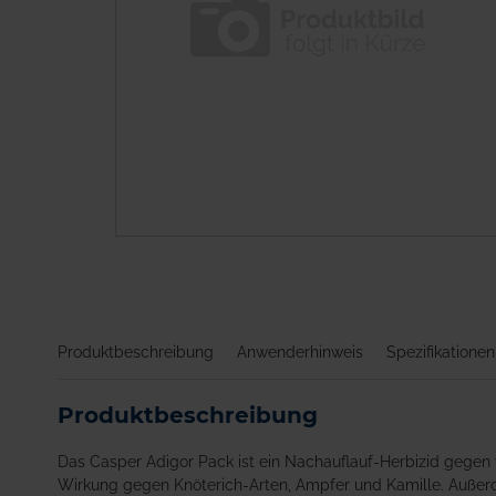
Zum
Anfang
der
Bildgalerie
springen
Produktbeschreibung
Anwenderhinweis
Spezifikationen
Produktbeschreibung
Das Casper Adigor Pack ist ein Nachauflauf-Herbizid gegen 
Wirkung gegen Knöterich-Arten, Ampfer und Kamille. Außerd