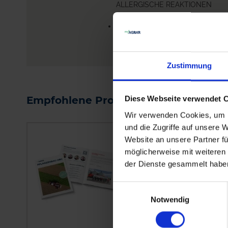
ALLERGISCHE REAKTIONEN
HERVORRUFEN.
EUH401-ZUR VERMEIDUNG VO
RISIKEN FÜR MEN...
me
Zustimmung
Empfohlene Produkte
Diese Webseite verwendet 
Wir verwenden Cookies, um I
und die Zugriffe auf unsere 
Website an unsere Partner fü
möglicherweise mit weiteren
der Dienste gesammelt habe
Einwilligungsauswahl
Notwendig