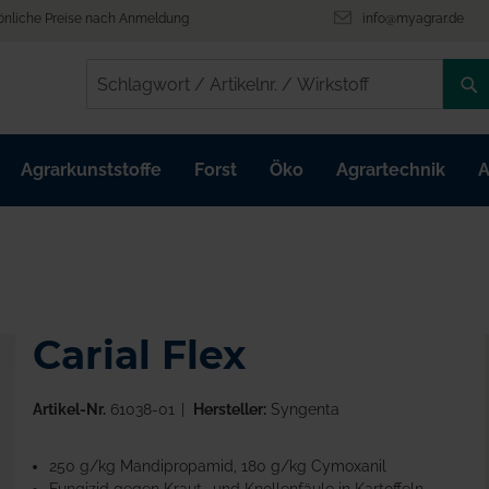
önliche Preise nach Anmeldung
info@myagrar.de
/
/
Agrarkunststoffe
Forst
Öko
Agrartechnik
A
Carial Flex
Artikel-Nr.
61038-01
Hersteller:
Syngenta
250 g/kg Mandipropamid, 180 g/kg Cymoxanil