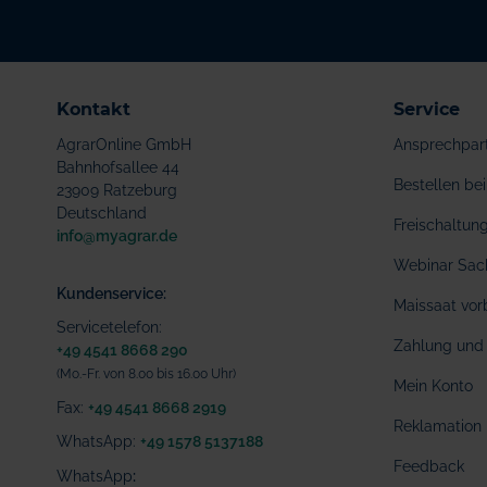
Kontakt
Service
AgrarOnline GmbH
Ansprechpar
Bahnhofsallee 44
Bestellen b
23909 Ratzeburg
Deutschland
Freischaltu
info@myagrar.de
Webinar Sac
Kundenservice:
Maissaat vor
Servicetelefon:
Zahlung und 
+49 4541 8668 290
(Mo.-Fr. von 8.00 bis 16.00 Uhr)
Mein Konto
Fax:
+49 4541 8668 2919
Reklamation
WhatsApp:
+49 1578 5137188
Feedback
WhatsApp
: