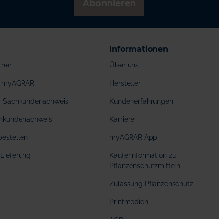
Abonnieren
Informationen
tner
Über uns
ei myAGRAR
Hersteller
ng Sachkundenachweis
Kundenerfahrungen
hkundenachweis
Karriere
bestellen
myAGRAR App
Lieferung
Käuferinformation zu
Pflanzenschutzmitteln
Zulassung Pflanzenschutz
Printmedien