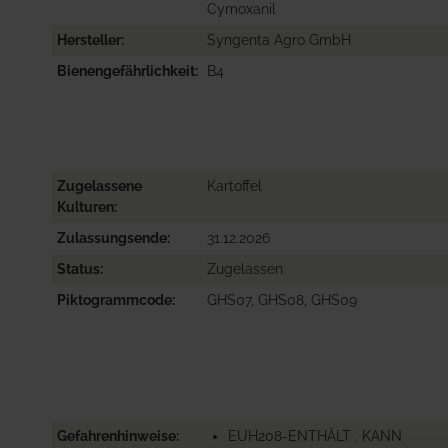
Cymoxanil
Hersteller
Syngenta Agro GmbH
Bienengefährlichkeit
B4
Zugelassene
Kartoffel
Kulturen
Zulassungsende
31.12.2026
Status
Zugelassen
Piktogrammcode
GHS07, GHS08, GHS09
Gefahrenhinweise
EUH208-ENTHÄLT . KANN