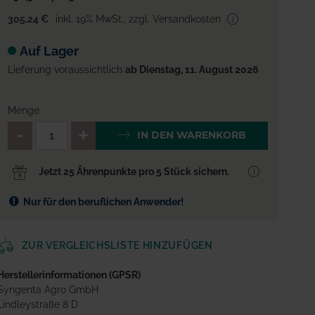
305,24 €
inkl. 19% MwSt.
,
zzgl. Versandkosten
Auf Lager
Lieferung voraussichtlich
ab Dienstag, 11. August 2026
Menge
QTY_CONTROL_DECREASE
QTY_CONTROL_INCREA
IN DEN WARENKORB
Jetzt 25 Ährenpunkte pro 5 Stück sichern.
Nur für den beruflichen Anwender!
ZUR VERGLEICHSLISTE HINZUFÜGEN
Herstellerinformationen (GPSR)
Syngenta Agro GmbH
Lindleystraße 8 D