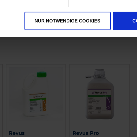
Terminus
Propulse
zzgl. MwSt.
zzgl. MwSt.
NUR NOTWENDIGE COOKIES
C
27,57 € / l
51,76 € / l
Revus
Revus Pro