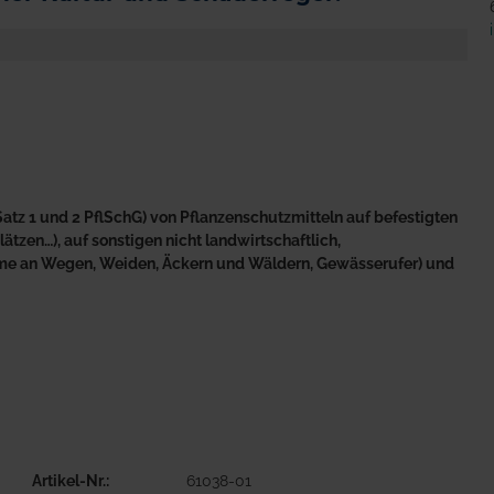
atz 1 und 2 PflSchG) von Pflanzenschutzmitteln auf befestigten
tzen…), auf sonstigen nicht landwirtschaftlich,
äume an Wegen, Weiden, Äckern und Wäldern, Gewässerufer) und
Artikel-Nr.
61038-01