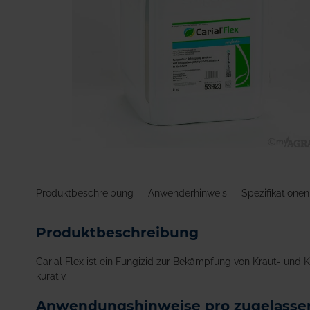
Zum
Anfang
der
Produktbeschreibung
Anwenderhinweis
Spezifikationen
Bildgalerie
springen
Produktbeschreibung
Carial Flex ist ein Fungizid zur Bekämpfung von Kraut- und Kn
kurativ.
Anwendungshinweise pro zugelassen