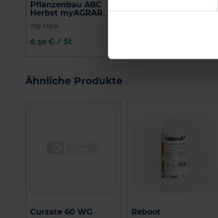
Pflanzenbau ABC
Shirlan
Herbst myAGRAR
zzgl. MwSt.
zzgl. MwSt.
6,30 € / St
29,31 € / l
IN DEN
WARENKORB
Ähnliche Produkte
Curzate 60 WG
Reboot