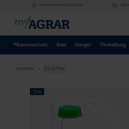
Zum
Versandkostenfrei ab 250€
Pers
Inhalt
springen
Pflanzenschutz
Saat
Dünger
Tierhaltung
Startseite
Carial Flex
Zum
25
Ende
der
Bildgalerie
springen