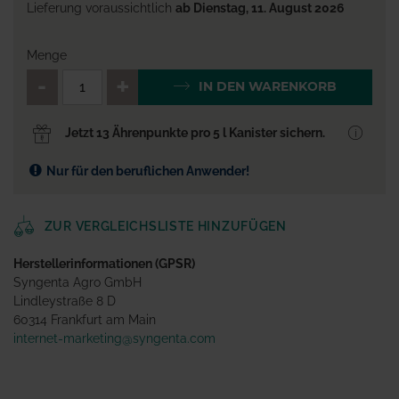
Lieferung voraussichtlich
ab Dienstag, 11. August 2026
Menge
QTY_CONTROL_DECREASE
QTY_CONTROL_INCR
IN DEN WARENKORB
Jetzt 13 Ährenpunkte pro 5 l Kanister sichern.
Nur für den beruflichen Anwender!
ZUR VERGLEICHSLISTE HINZUFÜGEN
Herstellerinformationen (GPSR)
Syngenta Agro GmbH
Lindleystraße 8 D
60314 Frankfurt am Main
internet-marketing@syngenta.com