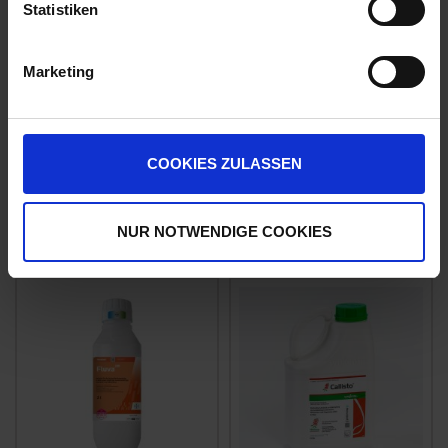
Statistiken
Marketing
Spectrum Gold
Botiga
COOKIES ZULASSEN
zzgl. MwSt.
zzgl. MwSt.
22,46 € / l
34,12 € / l
NUR NOTWENDIGE COOKIES
ZUM PRODUKT
ZUM PRODUKT