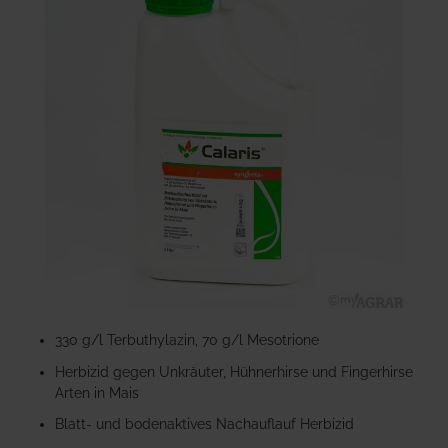
der
Bildgalerie
springen
Zum
Anfang
330 g/l Terbuthylazin, 70 g/l Mesotrione
der
Herbizid gegen Unkräuter, Hühnerhirse und Fingerhirse
Bildgalerie
Arten in Mais
springen
Blatt- und bodenaktives Nachauflauf Herbizid