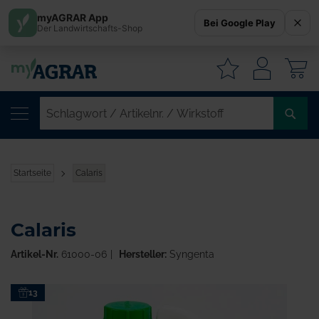
myAGRAR App
Bei Google Play
Der Landwirtschafts-Shop
W
SC
/
AR
/
Startseite
Calaris
WI
Calaris
Artikel-Nr.
61000-06
Hersteller:
Syngenta
Zum
13
Ende