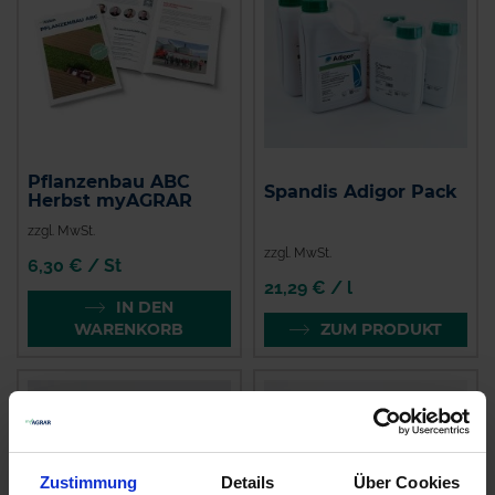
Pflanzenbau ABC
Spandis Adigor Pack
Herbst myAGRAR
zzgl. MwSt.
zzgl. MwSt.
6,30 € / St
21,29 € / l
IN DEN
WARENKORB
ZUM PRODUKT
Zustimmung
Details
Über Cookies