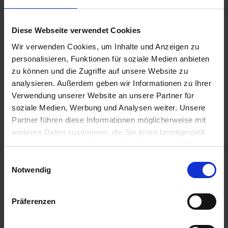
Diese Webseite verwendet Cookies
Wir verwenden Cookies, um Inhalte und Anzeigen zu
personalisieren, Funktionen für soziale Medien anbieten
Stretch
Primero
zu können und die Zugriffe auf unsere Website zu
zzgl. MwSt.
zzgl. MwSt.
analysieren. Außerdem geben wir Informationen zu Ihrer
7,72 € / l
7,36 € / l
Verwendung unserer Website an unsere Partner für
soziale Medien, Werbung und Analysen weiter. Unsere
ZUM PRODUKT
ZUM PRODUKT
Partner führen diese Informationen möglicherweise mit
weiteren Daten zusammen, die Sie ihnen bereitgestellt
haben oder die sie im Rahmen Ihrer Nutzung der Dienste
gesammelt haben.
Ähnliche Produkte
Einwilligungsauswahl
Notwendig
Präferenzen