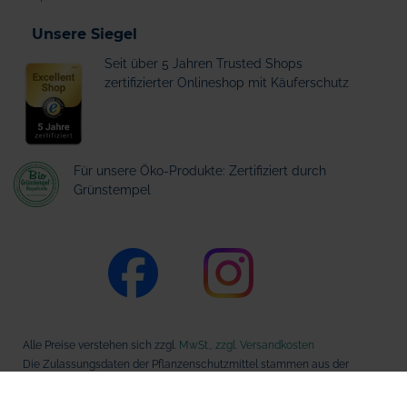
Unsere Siegel
Seit über 5 Jahren Trusted Shops
zertifizierter Onlineshop mit Käuferschutz
Für unsere Öko-Produkte: Zertifiziert durch
Grünstempel
Alle Preise verstehen sich zzgl.
MwSt., zzgl. Versandkosten
Die Zulassungsdaten der Pflanzenschutzmittel stammen aus der
Datenbank des Bundesamts für Verbraucherschutz und
Lebensmittelsicherheit (BVL).