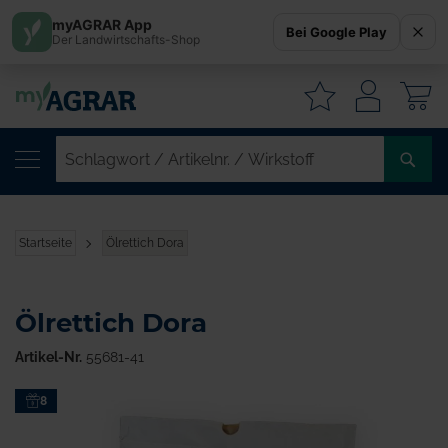
myAGRAR App
Bei Google Play
Der Landwirtschafts-Shop
W
SC
/
AR
/
Startseite
Ölrettich Dora
WI
Ölrettich Dora
Artikel-Nr.
55681-41
Zum
8
Ende
der