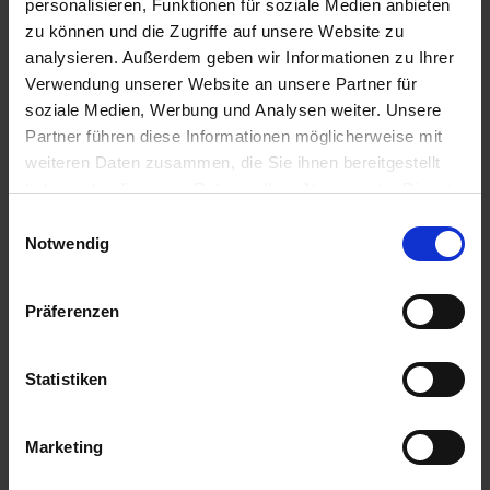
personalisieren, Funktionen für soziale Medien anbieten
zu können und die Zugriffe auf unsere Website zu
Buchweizen
Phacelia Saatgut
analysieren. Außerdem geben wir Informationen zu Ihrer
Esculentum
Verwendung unserer Website an unsere Partner für
zzgl. MwSt.
zzgl. MwSt.
soziale Medien, Werbung und Analysen weiter. Unsere
7,20 € / kg
2,15 € / kg
Partner führen diese Informationen möglicherweise mit
weiteren Daten zusammen, die Sie ihnen bereitgestellt
IN DEN
IN DEN
WARENKORB
WARENKORB
haben oder die sie im Rahmen Ihrer Nutzung der Dienste
gesammelt haben.
Einwilligungsauswahl
Notwendig
Anmelden für Ihren persönlichen Preis
Präferenzen
3,30 €
/
kg
Statistiken
82,50 €
pro 25 kg Sack
88,28 €
inkl. 7% MwSt.
,
zzgl. Versandkosten
Marketing
Nicht lieferbar