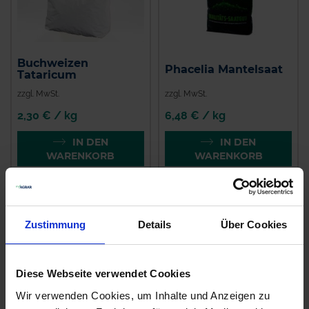
Buchweizen
Phacelia Mantelsaat
Tataricum
zzgl. MwSt.
zzgl. MwSt.
2,30 € / kg
6,48 € / kg
IN DEN
IN DEN
WARENKORB
WARENKORB
Zustimmung
Details
Über Cookies
Diese Webseite verwendet Cookies
Wir verwenden Cookies, um Inhalte und Anzeigen zu