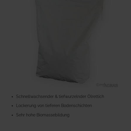
Bildgalerie
springen
Zum
Anfang
Schnellwachsender & tiefwurzelnder Ölrettich
der
Lockerung von tieferen Bodenschichten
Bildgalerie
springen
Sehr hohe Biomassebildung