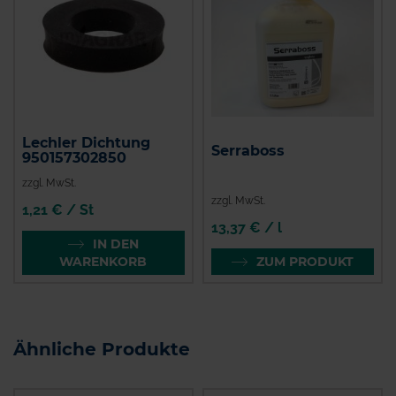
Lechler Dichtung
Serraboss
950157302850
zzgl. MwSt.
zzgl. MwSt.
1,21 € / St
13,37 € / l
IN DEN
WARENKORB
ZUM PRODUKT
Ähnliche Produkte