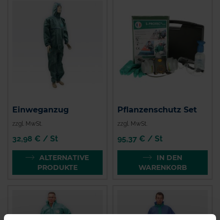
Einweganzug
Pflanzenschutz Set
zzgl. MwSt.
zzgl. MwSt.
32,98 € / St
95,37 € / St
ALTERNATIVE
IN DEN
PRODUKTE
WARENKORB