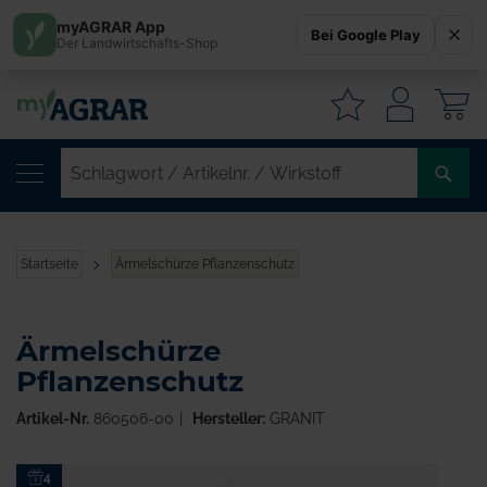
myAGRAR App
Bei Google Play
Der Landwirtschafts-Shop
W
SC
/
AR
/
Startseite
Ärmelschürze Pflanzenschutz
WI
Ärmelschürze
Pflanzenschutz
Artikel-Nr.
860506-00
Hersteller:
GRANIT
Zum
4