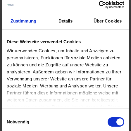
Zustimmung
Details
Über Cookies
Diese Webseite verwendet Cookies
Einwegschutzanzug
PM Profi-Overall
Tomtex
Wir verwenden Cookies, um Inhalte und Anzeigen zu
personalisieren, Funktionen für soziale Medien anbieten
zzgl. MwSt.
zzgl. MwSt.
zu können und die Zugriffe auf unsere Website zu
47,81 € / St
analysieren. Außerdem geben wir Informationen zu Ihrer
317,70 € / St
IN DEN
Verwendung unserer Website an unsere Partner für
WARENKORB
ZUM PRODUKT
soziale Medien, Werbung und Analysen weiter. Unsere
Partner führen diese Informationen möglicherweise mit
weiteren Daten zusammen, die Sie ihnen bereitgestellt
haben oder die sie im Rahmen Ihrer Nutzung der Dienste
Anmelden für Ihren persönlichen Preis
gesammelt haben.
Einwilligungsauswahl
Notwendig
44,12 €
/
St