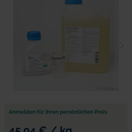
der
Bildgalerie
springen
Zum
Anfang
der
Anmelden für Ihren persönlichen Preis
Bildgalerie
springen
45,04 €
/
kg