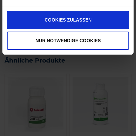
CCC 720
Input Classic
zzgl. MwSt.
zzgl. MwSt.
3,68 € / l
31,48 € / l
COOKIES ZULASSEN
ZUM PRODUKT
ZUM PRODUKT
NUR NOTWENDIGE COOKIES
Ähnliche Produkte