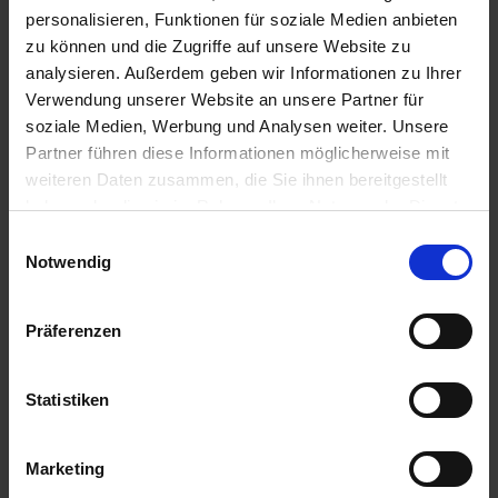
personalisieren, Funktionen für soziale Medien anbieten
zu können und die Zugriffe auf unsere Website zu
Pflanzenbau ABC
Axial 50
Herbst myAGRAR
analysieren. Außerdem geben wir Informationen zu Ihrer
Verwendung unserer Website an unsere Partner für
zzgl. MwSt.
soziale Medien, Werbung und Analysen weiter. Unsere
zzgl. MwSt.
6,30 € / St
Partner führen diese Informationen möglicherweise mit
40,82 € / l
weiteren Daten zusammen, die Sie ihnen bereitgestellt
IN DEN
WARENKORB
ZUM PRODUKT
haben oder die sie im Rahmen Ihrer Nutzung der Dienste
gesammelt haben.
Einwilligungsauswahl
Notwendig
Präferenzen
Statistiken
Marketing