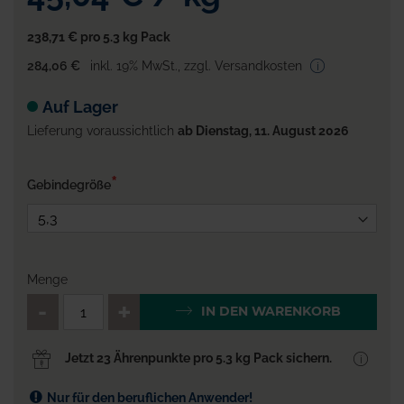
238,71 €
pro 5.3 kg Pack
284,06 €
inkl. 19% MwSt.
,
zzgl. Versandkosten
Auf Lager
Lieferung voraussichtlich
ab Dienstag, 11. August 2026
Gebindegröße
Menge
QTY_CONTROL_DECREASE
QTY_CONTROL_INCR
IN DEN WARENKORB
Jetzt 23 Ährenpunkte pro 5.3 kg Pack sichern.
Nur für den beruflichen Anwender!