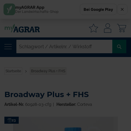
myAGRAR App
Bei Google Play
Der Landwirtschafts-Shop
W
SC
/
AR
/
Startseite
Broadway Plus + FHS
WI
Broadway Plus + FHS
Artikel-Nr.
60928-03-cfg
Hersteller:
Corteva
Zum
23
Ende