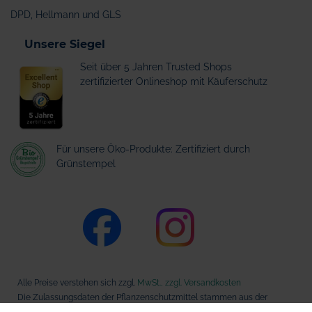
DPD, Hellmann und GLS
Unsere Siegel
Seit über 5 Jahren Trusted Shops
zertifizierter Onlineshop mit Käuferschutz
Für unsere Öko-Produkte: Zertifiziert durch
Grünstempel
Alle Preise verstehen sich zzgl.
MwSt., zzgl. Versandkosten
Die Zulassungsdaten der Pflanzenschutzmittel stammen aus der