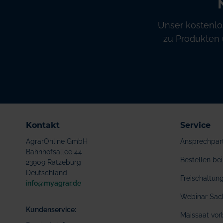
Unser kostenlo
zu Produkten 
Kontakt
Service
AgrarOnline GmbH
Ansprechpar
Bahnhofsallee 44
Bestellen b
23909 Ratzeburg
Deutschland
Freischaltu
info@myagrar.de
Webinar Sac
Kundenservice:
Maissaat vor