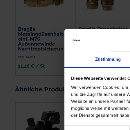
Braglia
Braglia Düsenhalter
Messingdüsenhalter
zweifach M75
einf. M76
Außengewinde und
Außengewinde
Nachtropfsicherung
Nachtropfsicherung
zzgl. MwSt.
zzgl. MwSt.
Zustimmung
21,48 € / St
23,80 € / St
IN DEN
IN DEN
Diese Webseite verwendet 
WARENKORB
WARENKORB
Wir verwenden Cookies, um I
Ähnliche Produkte
und die Zugriffe auf unsere 
Website an unsere Partner fü
möglicherweise mit weiteren
der Dienste gesammelt habe
Einwilligungsauswahl