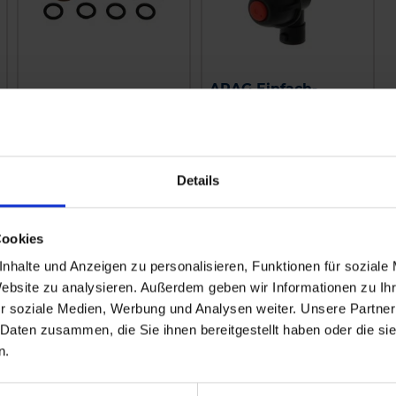
ARAG Einfach-
Braglia Ersatzteilset
Düsenhalter
zzgl. MwSt.
zzgl. MwSt.
Details
18,83 € / St
5,29 € / St
IN DEN
IN DEN
Cookies
WARENKORB
WARENKORB
nhalte und Anzeigen zu personalisieren, Funktionen für soziale
Website zu analysieren. Außerdem geben wir Informationen zu I
r soziale Medien, Werbung und Analysen weiter. Unsere Partner
 Daten zusammen, die Sie ihnen bereitgestellt haben oder die s
n.