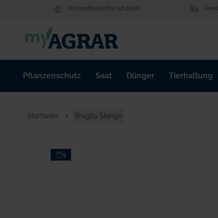
Zum
Versandkostenfrei ab 250€
Pers
Inhalt
springen
Pflanzenschutz
Saat
Dünger
Tierhaltung
Startseite
Braglia Stange
Zum
5
Ende
der
Bildgalerie
springen