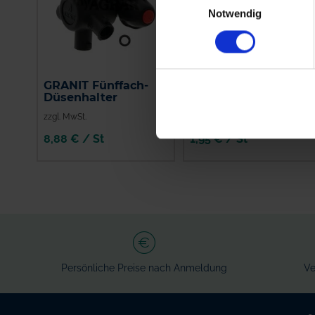
Notwendig
GRANIT Fünffach-
ARAG Einfach-
Düsenhalter
Düsenhalter 400040
zzgl. MwSt.
zzgl. MwSt.
8,88 € / St
1,95 € / St
IN DEN
IN DEN
WARENKORB
WARENKORB
Persönliche Preise nach Anmeldung
Ve