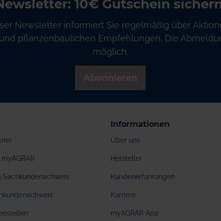
Newsletter: 10€ Gutschein sichern
ser Newsletter informiert Sie regelmäßig über Aktion
und pflanzenbaulichen Empfehlungen. Die Abmeldung
möglich.
Abonnieren
Informationen
tner
Über uns
ei myAGRAR
Hersteller
ng Sachkundenachweis
Kundenerfahrungen
hkundenachweis
Karriere
bestellen
myAGRAR App