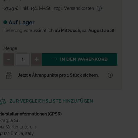
67,43 €
inkl. 19% MwSt.
,
zzgl. Versandkosten
Auf Lager
Lieferung voraussichtlich
ab Mittwoch, 12. August 2026
Menge
QTY_CONTROL_DECREASE
QTY_CONTROL_INCREA
IN DEN WARENKORB
Jetzt 5 Ährenpunkte pro 1 Stück sichern.
ZUR VERGLEICHSLISTE HINZUFÜGEN
Herstellerinformationen (GPSR)
Braglia Srl
via Martin Lutero 4
42122 Emilia, Italy