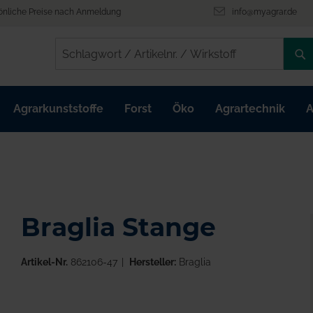
önliche Preise nach Anmeldung
info@myagrar.de
/
/
Agrarkunststoffe
Forst
Öko
Agrartechnik
A
Braglia Stange
Artikel-Nr.
862106-47
Hersteller:
Braglia