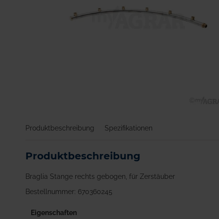
Zum
Anfang
Produktbeschreibung
Spezifikationen
der
Bildgalerie
springen
Produktbeschreibung
Braglia Stange rechts gebogen, für Zerstäuber
Bestellnummer: 670360245
Eigenschaften