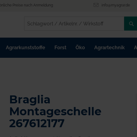
önliche Preise nach Anmeldung
info@myagrar.de
/
/
Agrarkunststoffe
Forst
Öko
Agrartechnik
A
Braglia
Montageschelle
267612177