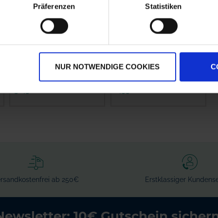
Präferenzen
Statistiken
Supray Pentajet
ARAG Einfach-
Düsenhalter
Düsenhalter 400040
NUR NOTWENDIGE COOKIES
C
zzgl. MwSt.
zzgl. MwSt.
36,56 € / St
1,95 € / St
IN DEN
IN DEN
WARENKORB
WARENKORB
rsandkostenfrei ab 250€
Erstklassiger Kundense
Newsletter: 10€ Gutschein sichern