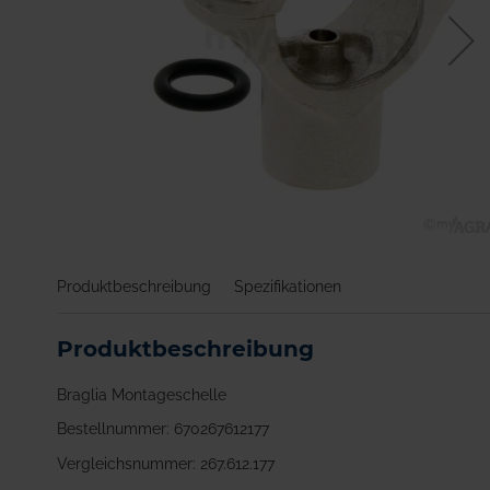
Zum
Anfang
Produktbeschreibung
Spezifikationen
der
Bildgalerie
springen
Produktbeschreibung
Braglia Montageschelle
Bestellnummer: 670267612177
Vergleichsnummer: 267.612.177