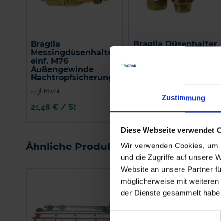
Braglia
Braglia Düsenhalter
Messingdüsenhalter
zweifach M75
einf. M76
Außengewinde und
Außengewinde
Nachtropfsicherung
Nachtropfsicherung
zzgl. MwSt.
zzgl. MwSt.
Zustimmung
21,48 € / St
23,80 € / St
IN DEN
IN DEN
Diese Webseite verwendet 
WARENKORB
WARENKORB
Ähnliche Produkte
Wir verwenden Cookies, um I
und die Zugriffe auf unsere 
Website an unsere Partner fü
möglicherweise mit weiteren
der Dienste gesammelt habe
Einwilligungsauswahl