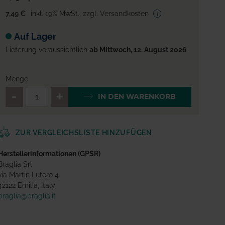
7,49 €
inkl. 19% MwSt.
,
zzgl. Versandkosten
Auf Lager
Lieferung voraussichtlich
ab Mittwoch, 12. August 2026
Menge
QTY_CONTROL_DECREASE
QTY_CONTROL_INCREA
IN DEN WARENKORB
ZUR VERGLEICHSLISTE HINZUFÜGEN
Herstellerinformationen (GPSR)
Braglia Srl
via Martin Lutero 4
42122 Emilia, Italy
braglia@braglia.it