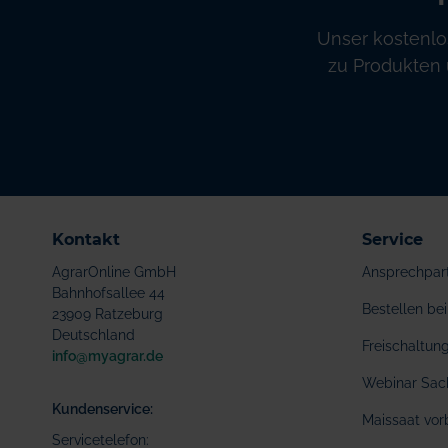
Unser kostenlo
zu Produkten 
Kontakt
Service
AgrarOnline GmbH
Ansprechpar
Bahnhofsallee 44
Bestellen b
23909 Ratzeburg
Deutschland
Freischaltu
info@myagrar.de
Webinar Sac
Kundenservice:
Maissaat vor
Servicetelefon: