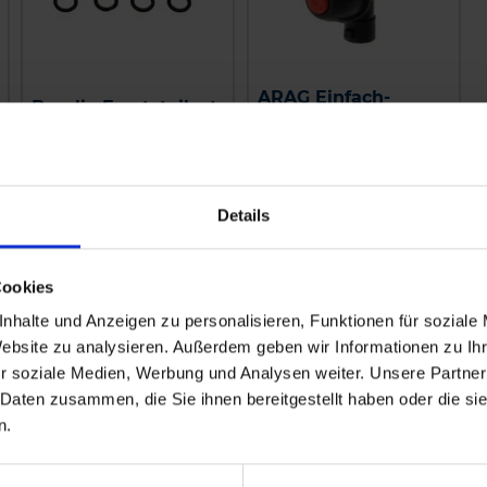
ARAG Einfach-
Braglia Ersatzteilset
Düsenhalter
zzgl. MwSt.
zzgl. MwSt.
Details
18,83 € / St
5,29 € / St
IN DEN
IN DEN
Cookies
WARENKORB
WARENKORB
nhalte und Anzeigen zu personalisieren, Funktionen für soziale
Website zu analysieren. Außerdem geben wir Informationen zu I
r soziale Medien, Werbung und Analysen weiter. Unsere Partner
 Daten zusammen, die Sie ihnen bereitgestellt haben oder die s
n.