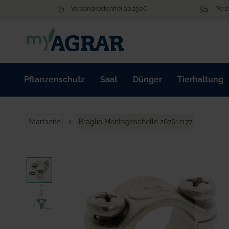
Zum
Versandkostenfrei ab 250€
Pers
Inhalt
springen
Pflanzenschutz
Saat
Dünger
Tierhaltung
Startseite
Braglia Montageschelle 267612177
Zum
Ende
der
Bildgalerie
springen