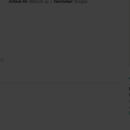
Artikel-Nr.
862106-34
Hersteller:
Braglia