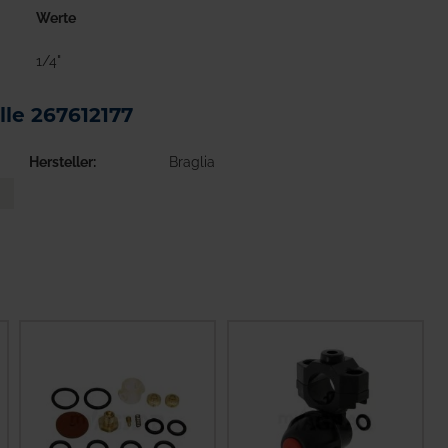
Werte
1/4"
lle 267612177
Hersteller
Braglia