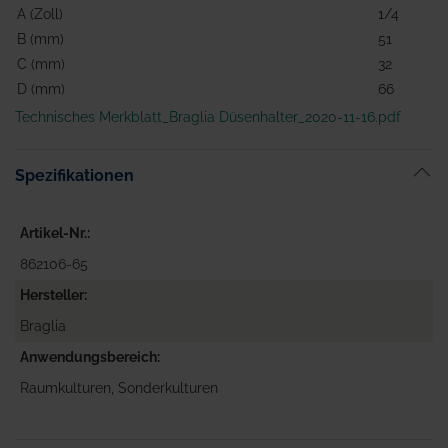
A (Zoll)
1/4
B (mm)
51
C (mm)
32
D (mm)
66
Technisches Merkblatt_Braglia Düsenhalter_2020-11-16.pdf
Spezifikationen
Artikel-Nr.
862106-65
Hersteller
Braglia
Anwendungsbereich
Raumkulturen, Sonderkulturen