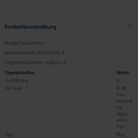
Anfang
der
Bildgalerie
springen
Produktbeschreibung
Braglia Düsenhalter
Bestellnummer: 6707561710 A
Vergleichsnummer: 75.617.10 A
Eigenschaften
Werte
Ausführung
A
für Düse
Ø 18
mm
Keramik
Kit,
Albuz
ATR /
TVI
Typ
M75