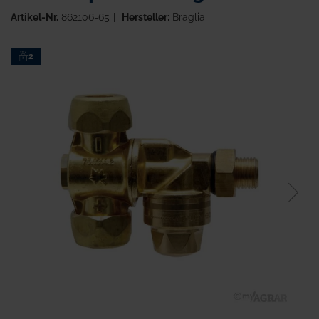
Artikel-Nr.
862106-65
Hersteller:
Braglia
Zum
2
Ende
der
Bildgalerie
springen
Zum