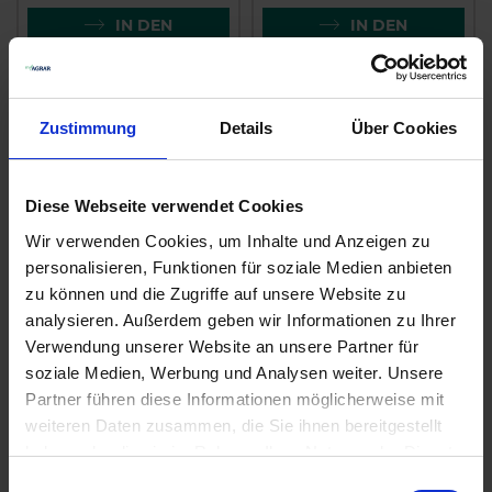
IN DEN
IN DEN
WARENKORB
WARENKORB
Zustimmung
Details
Über Cookies
Diese Webseite verwendet Cookies
Wir verwenden Cookies, um Inhalte und Anzeigen zu
personalisieren, Funktionen für soziale Medien anbieten
zu können und die Zugriffe auf unsere Website zu
analysieren. Außerdem geben wir Informationen zu Ihrer
ARAG Einfach-
Braglia Gestänge
Verwendung unserer Website an unsere Partner für
Düsenhalter 400040
soziale Medien, Werbung und Analysen weiter. Unsere
zzgl. MwSt.
zzgl. MwSt.
Partner führen diese Informationen möglicherweise mit
429,72 € / St
1,95 € / St
weiteren Daten zusammen, die Sie ihnen bereitgestellt
haben oder die sie im Rahmen Ihrer Nutzung der Dienste
IN DEN
IN DEN
gesammelt haben.
WARENKORB
WARENKORB
Einwilligungsauswahl