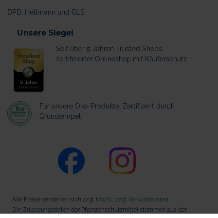
DPD, Hellmann und GLS
Unsere Siegel
Seit über 5 Jahren Trusted Shops
zertifizierter Onlineshop mit Käuferschutz
Für unsere Öko-Produkte: Zertifiziert durch
Grünstempel
Alle Preise verstehen sich zzgl.
MwSt., zzgl. Versandkosten
Die Zulassungsdaten der Pflanzenschutzmittel stammen aus der