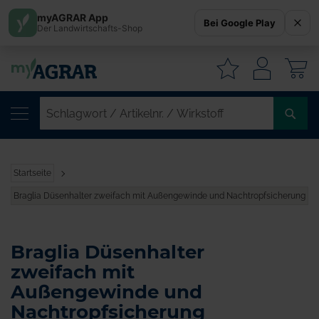
myAGRAR App
Bei Google Play
Der Landwirtschafts-Shop
W
SC
/
AR
/
Startseite
WI
Braglia Düsenhalter zweifach mit Außengewinde und Nachtropfsicherung
Braglia Düsenhalter
zweifach mit
Außengewinde und
Nachtropfsicherung