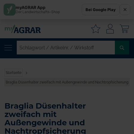
myAGRAR App
Bei Google Play
Der Landwirtschafts-Shop
W
SC
/
AR
/
Startseite
WI
Braglia Düsenhalter zweifach mit Außengewinde und Nachtropfsicherung
Braglia Düsenhalter
zweifach mit
Außengewinde und
Nachtropfsicherung