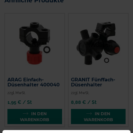
Ähnliche Produkte
ARAG Einfach-
GRANIT Fünffach-
Düsenhalter 400040
Düsenhalter
zzgl. MwSt.
zzgl. MwSt.
1,95 € / St
8,88 € / St
IN DEN
IN DEN
WARENKORB
WARENKORB