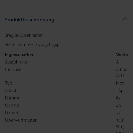
Anfang
der
Bildgalerie
Produktbeschreibung
springen
Braglia Düsenhalter
Bestellnummer: 6707361734
Eigenschaften
Werte
Ausführung
A
für Düse
Albuz
ATR
Typ
M73
A (Zoll)
1/4
B (mm)
62
C (mm)
40
D (mm)
77
Überwurfmutter
3/8",
Ø 15
mm