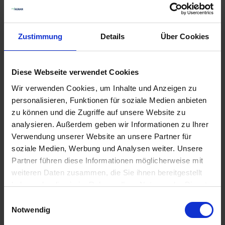
Zustimmung
Details
Über Cookies
Diese Webseite verwendet Cookies
Wir verwenden Cookies, um Inhalte und Anzeigen zu
personalisieren, Funktionen für soziale Medien anbieten
Supray Pentajet
Braglia Gestänge
zu können und die Zugriffe auf unsere Website zu
Düsenhalter
analysieren. Außerdem geben wir Informationen zu Ihrer
zzgl. MwSt.
zzgl. MwSt.
Verwendung unserer Website an unsere Partner für
36,56 € / St
429,72 € / St
soziale Medien, Werbung und Analysen weiter. Unsere
Partner führen diese Informationen möglicherweise mit
IN DEN
IN DEN
weiteren Daten zusammen, die Sie ihnen bereitgestellt
WARENKORB
WARENKORB
haben oder die sie im Rahmen Ihrer Nutzung der Dienste
gesammelt haben.
Einwilligungsauswahl
Notwendig
Anmelden für Ihren persönlichen Preis