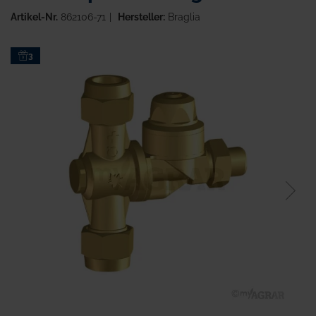
Artikel-Nr.
862106-71
Hersteller:
Braglia
Zum
3
Ende
der
Bildgalerie
springen
Zum