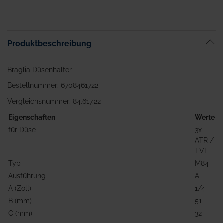
Anfang
der
Bildgalerie
springen
Produktbeschreibung
Braglia Düsenhalter
Bestellnummer: 6708461722
Vergleichsnummer: 84.617.22
Eigenschaften
Werte
für Düse
3x
ATR /
TVI
Typ
M84
Ausführung
A
A (Zoll)
1/4
B (mm)
51
C (mm)
32