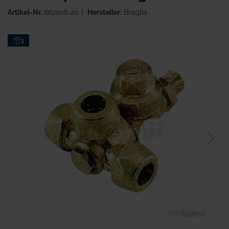
Artikel-Nr.
862106-20
Hersteller:
Braglia
Zum
3
Ende
der
Bildgalerie
springen
Zum