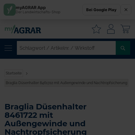
myAGRAR App
Bei Google Play
Der Landwirtschafts-Shop
W
SC
/
AR
/
Startseite
WI
Braglia Düsenhalter 8461722 mit Außengewinde und Nachtropfsicherung
Braglia Düsenhalter
8461722 mit
Außengewinde und
Nachtropfsicherung