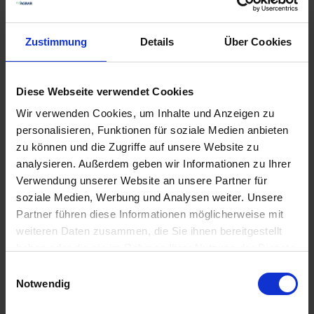
Zustimmung
Details
Über Cookies
Diese Webseite verwendet Cookies
Wir verwenden Cookies, um Inhalte und Anzeigen zu
personalisieren, Funktionen für soziale Medien anbieten
ARAG Einfach-
Supray Pentajet
Düsenhalter 400040
Düsenhalter
zu können und die Zugriffe auf unsere Website zu
zzgl. MwSt.
zzgl. MwSt.
analysieren. Außerdem geben wir Informationen zu Ihrer
Verwendung unserer Website an unsere Partner für
1,95 € / St
36,56 € / St
soziale Medien, Werbung und Analysen weiter. Unsere
IN DEN
IN DEN
Partner führen diese Informationen möglicherweise mit
WARENKORB
WARENKORB
weiteren Daten zusammen, die Sie ihnen bereitgestellt
haben oder die sie im Rahmen Ihrer Nutzung der Dienste
gesammelt haben.
Einwilligungsauswahl
Notwendig
Anmelden für Ihren persönlichen Preis