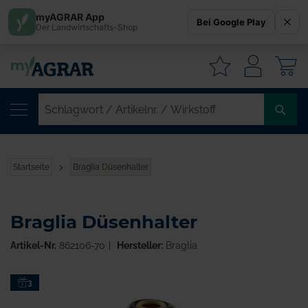
myAGRAR App
Bei Google Play
Der Landwirtschafts-Shop
W
SC
/
AR
/
Startseite
Braglia Düsenhalter
WI
Braglia Düsenhalter
Artikel-Nr.
862106-70
Hersteller:
Braglia
Zum
3
Ende