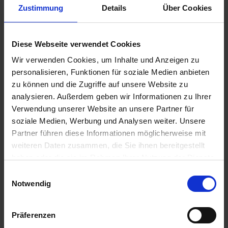
Zustimmung
Details
Über Cookies
Diese Webseite verwendet Cookies
GRANIT Fünffach-
ARAG Einfach-
Düsenhalter
Düsenhalter 400040
Wir verwenden Cookies, um Inhalte und Anzeigen zu
personalisieren, Funktionen für soziale Medien anbieten
zzgl. MwSt.
zzgl. MwSt.
zu können und die Zugriffe auf unsere Website zu
8,88 € / St
1,95 € / St
analysieren. Außerdem geben wir Informationen zu Ihrer
IN DEN
IN DEN
Verwendung unserer Website an unsere Partner für
WARENKORB
WARENKORB
soziale Medien, Werbung und Analysen weiter. Unsere
Partner führen diese Informationen möglicherweise mit
weiteren Daten zusammen, die Sie ihnen bereitgestellt
haben oder die sie im Rahmen Ihrer Nutzung der Dienste
Anmelden für Ihren persönlichen Preis
gesammelt haben.
Einwilligungsauswahl
Notwendig
33,15 €
/
St
Präferenzen
33,15 €
pro 1 Stück