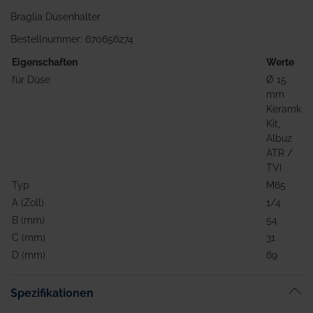
Braglia Düsenhalter
Bestellnummer: 670656274
Eigenschaften
Werte
für Düse
Ø 15
mm
Keramk
Kit,
Albuz
ATR /
TVI
Typ
M65
A (Zoll)
1/4
B (mm)
54
C (mm)
31
D (mm)
69
Spezifikationen