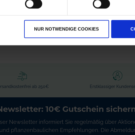
Lechler
Lechler
üse
Automatikkopf
Behälterreinigungskopf
zzgl. MwSt.
zzgl. MwSt.
NUR NOTWENDIGE COOKIES
C
39,57 € / St
60,74 € / St
IN DEN
WARENKORB
rsandkostenfrei ab 250€
Erstklassiger Kundense
Newsletter: 10€ Gutschein sichern
ser Newsletter informiert Sie regelmäßig über Aktion
und pflanzenbaulichen Empfehlungen. Die Abmeldung