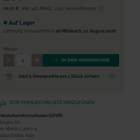
70,27 €
inkl. 19% MwSt.
,
zzgl. Versandkosten
Auf Lager
Lieferung voraussichtlich
ab Mittwoch, 12. August 2026
Menge
QTY_CONTROL_DECREASE
QTY_CONTROL_INCREA
IN DEN WARENKORB
Jetzt 5 Ährenpunkte pro 1 Stück sichern.
ZUR VERGLEICHSLISTE HINZUFÜGEN
Herstellerinformationen (GPSR)
Braglia Srl
via Martin Lutero 4
42122 Emilia, Italy