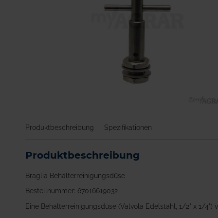
Zum
Anfang
Produktbeschreibung
Spezifikationen
der
Bildgalerie
springen
Produktbeschreibung
Braglia Behälterreinigungsdüse
Bestellnummer: 67016619032
Eine Behälterreinigungsdüse (Valvola Edelstahl, 1/2" x 1/4") v