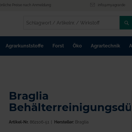
önliche Preise nach Anmeldung
info@myagrar.de
/
/
Agrarkunststoffe
Forst
Öko
Agrartechnik
A
Braglia
Behälterreinigungsd
Artikel-Nr.
862106-51
Hersteller:
Braglia