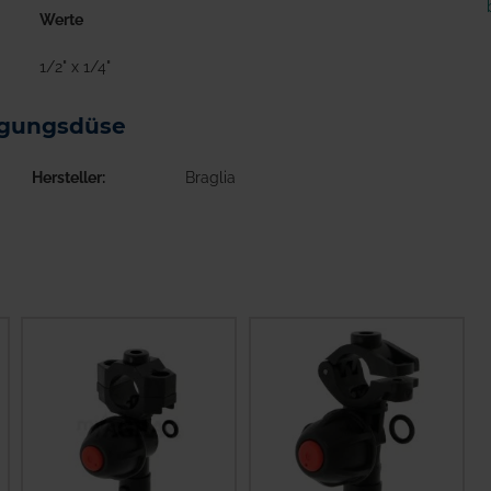
Werte
1/2" x 1/4"
nigungsdüse
Hersteller
Braglia