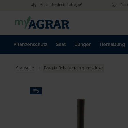
Zum
Versandkostenfrei ab 250€
Pers
Inhalt
springen
Pflanzenschutz
Saat
Dünger
Tierhaltung
Startseite
Braglia Behälterreinigungsdüse
Zum
5
Ende
der
Bildgalerie
springen