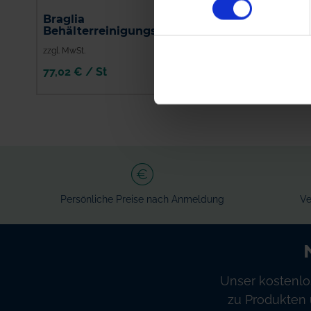
Braglia
Kunststoff-
Behälterreinigungsdüse
Behälterreinigungsd
zzgl. MwSt.
zzgl. MwSt.
77,02 € / St
50,66 € / St
IN DEN
IN DEN
WARENKORB
WARENKORB
Persönliche Preise nach Anmeldung
Ve
Unser kostenlo
zu Produkten 