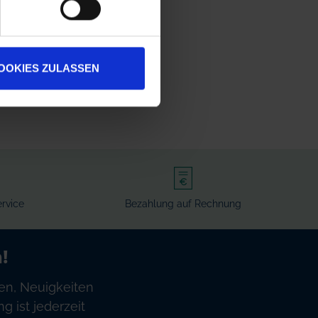
OOKIES ZULASSEN
rvice
Bezahlung auf Rechnung
!
en, Neuigkeiten
 ist jederzeit