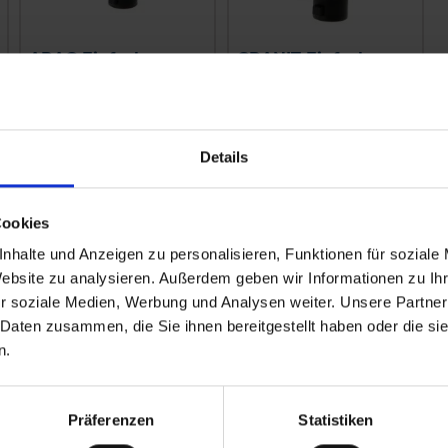
ARAG Einfach-
GRANIT Einfach-
opf
Düsenhalter
Düsenhalter
zzgl. MwSt.
zzgl. MwSt.
5,29 € / St
5,57 € / St
Details
IN DEN
IN DEN
WARENKORB
WARENKORB
Cookies
nhalte und Anzeigen zu personalisieren, Funktionen für soziale
Website zu analysieren. Außerdem geben wir Informationen zu I
r soziale Medien, Werbung und Analysen weiter. Unsere Partner
 Daten zusammen, die Sie ihnen bereitgestellt haben oder die s
n.
Präferenzen
Statistiken