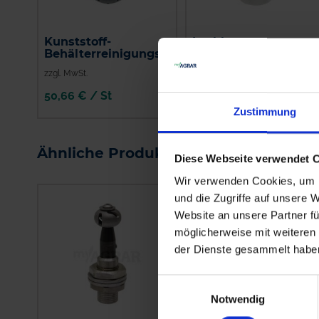
Kunststoff-
Lechler
Behälterreinigungsdüse
Behälterreinigungsk
zzgl. MwSt.
zzgl. MwSt.
50,66 € / St
50,33 € / St
Zustimmung
IN DEN
IN DEN
WARENKORB
WARENKORB
Ähnliche Produkte
Diese Webseite verwendet 
Wir verwenden Cookies, um I
und die Zugriffe auf unsere 
Website an unsere Partner fü
möglicherweise mit weiteren
der Dienste gesammelt habe
Einwilligungsauswahl
Notwendig