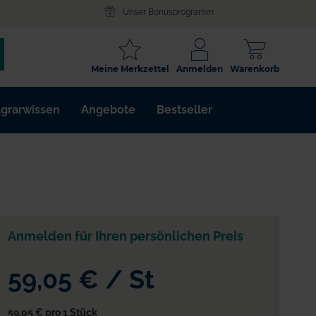
Unser Bonusprogramm
SCHLAGWORT
Meine Merkzettel
Anmelden
Warenkorb
ARTIKELNR.
grarwissen
Angebote
Bestseller
WIRKSTOFF
Anmelden für Ihren persönlichen Preis
üse
59,05 €
/
St
59,05 €
pro 1 Stück