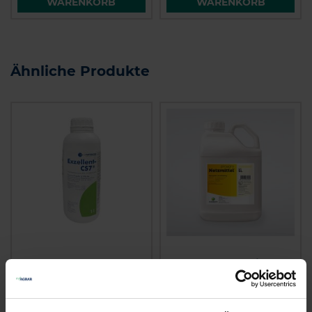
WARENKORB
WARENKORB
Ähnliche Produkte
Exzellent CS-7
Proagro Netzmittel
zzgl. MwSt.
zzgl. MwSt.
31,97 € / l