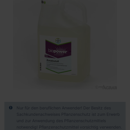
der
Bildgalerie
springen
Zum
Anfang
der
Nur für den beruflichen Anwender! Der Besitz des
Bildgalerie
Sachkundenachweises Pflanzenschutz ist zum Erwerb
springen
und zur Anwendung des Pflanzenschutzmittels
notwendig! Pflanzenschutzmittel vorsichtig verwenden.