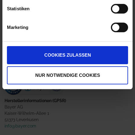
Statistiken
Preis auf Anfrage
Marketing
Nicht lieferbar
Der Artikel Biopower ist nur im Pack zusammen mit Atlantis
Flex erhältlich. (Atlantis Flex + Biopower)
COOKIES ZULASSEN
Nur für den beruflichen Anwender!
NUR NOTWENDIGE COOKIES
Herstellerinformationen (GPSR)
Bayer AG
Kaiser-Wilhelm-Allee 1
51373 Leverkusen
info@bayer.com