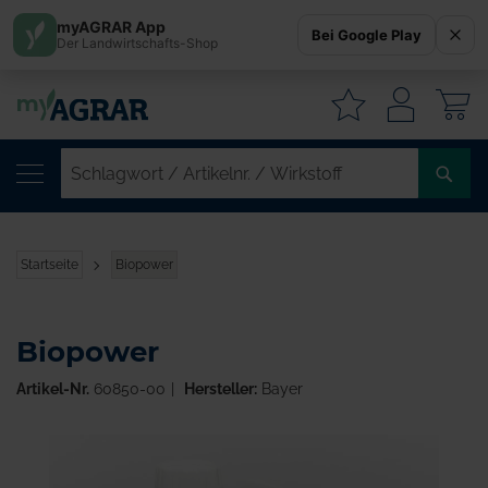
myAGRAR App
Bei Google Play
Der Landwirtschafts-Shop
W
SC
/
AR
/
Startseite
Biopower
WI
Biopower
Artikel-Nr.
60850-00
Hersteller:
Bayer
Zum
Ende