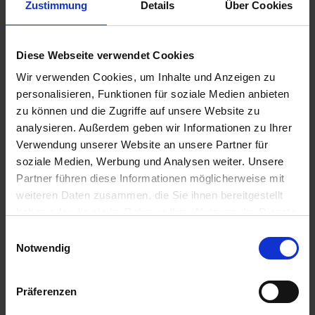
Zustimmung
Details
Über Cookies
33,70 € / l
IN DEN
ZUM PRODUKT
WARENKORB
Diese Webseite verwendet Cookies
Wir verwenden Cookies, um Inhalte und Anzeigen zu
personalisieren, Funktionen für soziale Medien anbieten
zu können und die Zugriffe auf unsere Website zu
analysieren. Außerdem geben wir Informationen zu Ihrer
Verwendung unserer Website an unsere Partner für
soziale Medien, Werbung und Analysen weiter. Unsere
Partner führen diese Informationen möglicherweise mit
weiteren Daten zusammen, die Sie ihnen bereitgestellt
haben oder die sie im Rahmen Ihrer Nutzung der Dienste
Zentero SPR
Karibu
gesammelt haben.
Einwilligungsauswahl
zzgl. MwSt.
Notwendig
zzgl. MwSt.
19,70 € / l
31,22 € / l
IN DEN
Präferenzen
WARENKORB
ZUM PRODUKT