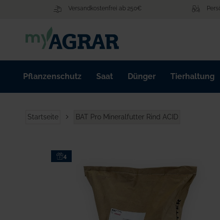
Zum
Versandkostenfrei ab 250€
Pers
Inhalt
springen
Pflanzenschutz
Saat
Dünger
Tierhaltung
Startseite
BAT Pro Mineralfutter Rind ACID
Zum
4
Ende
der
Bildgalerie
springen