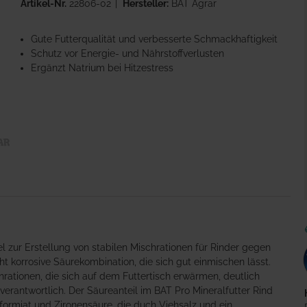
Artikel-Nr.
22806-02
Hersteller:
BAT Agrar
Gute Futterqualität und verbesserte Schmackhaftigkeit
Schutz vor Energie- und Nährstoffverlusten
Ergänzt Natrium bei Hitzestress
el zur Erstellung von stabilen Mischrationen für Rinder gegen
 korrosive Säurekombination, die sich gut einmischen lässt.
hrationen, die sich auf dem Futtertisch erwärmen, deutlich
verantwortlich. Der Säureanteil im BAT Pro Mineralfutter Rind
formiat und Zironensäure, die duch Viehsalz und ein