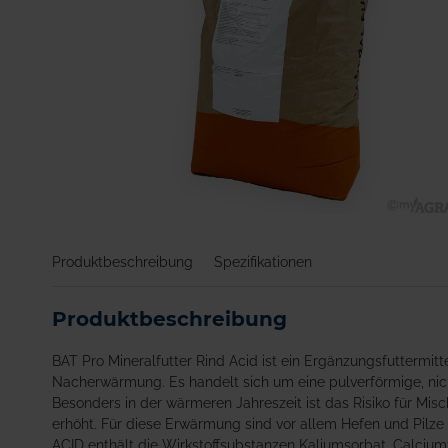
Zum
Anfang
Produktbeschreibung
Spezifikationen
der
Bildgalerie
springen
Produktbeschreibung
BAT Pro Mineralfutter Rind Acid ist ein Ergänzungsfuttermitt
Nacherwärmung. Es handelt sich um eine pulverförmige, nicht
Besonders in der wärmeren Jahreszeit ist das Risiko für Misc
erhöht. Für diese Erwärmung sind vor allem Hefen und Pilze 
ACID enthält die Wirkstoffsubstanzen Kaliumsorbat, Calcium