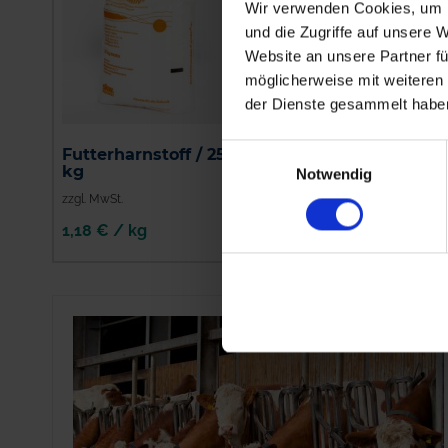
Wir verwenden Cookies, um I
und die Zugriffe auf unsere 
Website an unsere Partner fü
möglicherweise mit weiteren
der Dienste gesammelt habe
Einwilligungsauswahl
Futterharnstoff / 25
Ratron
kg
Haferflockenköder
Notwendig
zzgl. MwSt.
zzgl. MwSt.
1,18 € / kg
8,99 € / kg
IN DEN
WARENKORB