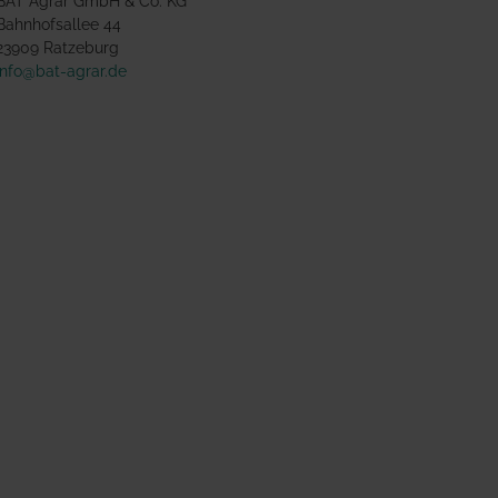
BAT Agrar GmbH & Co. KG
Bahnhofsallee 44
23909 Ratzeburg
info@bat-agrar.de