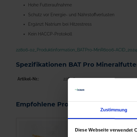
Hohe Futteraufnahme
Schutz vor Energie- und Nährstoffverlusten
Ergänzt Natrium bei Hitzestress
Kein HACCP-Protokoll
22806-02_Produktinformation_BATPro-MinR6006-ACID_2024
Spezifikationen BAT Pro Mineralfutt
Artikel-Nr.
22806-02
Empfohlene Produkte
Zustimmung
Diese Webseite verwendet 