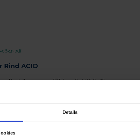
-06-19.pdf
er Rind ACID
Hersteller
BAT Agrar GmbH & Co.KG
Details
Cookies