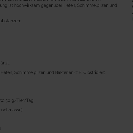
hung ist hochwirksam gegenüber Hefen, Schimmelpilzen und
substanzen:
änzt.
efen, Schimmelpilzen und Bakterien (z.B. Clostridien).
zw. 50 g/Tier/Tag
rischmasse)
t