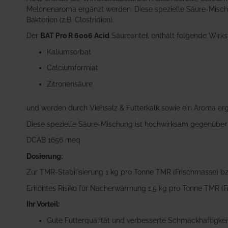
Melonenaroma ergänzt werden. Diese spezielle Säure-Misc
Bakterien (z.B. Clostridien).
Der
BAT Pro R 6006 Acid
Säureanteil enthält folgende Wirk
Kaliumsorbat
Calciumformiat
Zitronensäure
und werden durch Viehsalz & Futterkalk sowie ein Aroma erg
Diese spezielle Säure-Mischung ist hochwirksam gegenüber H
DCAB 1656 meq
Dosierung:
Zur TMR-Stabilisierung 1 kg pro Tonne TMR (Frischmasse) b
Erhöhtes Risiko für Nacherwärmung 1,5 kg pro Tonne TMR (F
Ihr Vorteil:
Gute Futterqualität und verbesserte Schmackhaftigkei