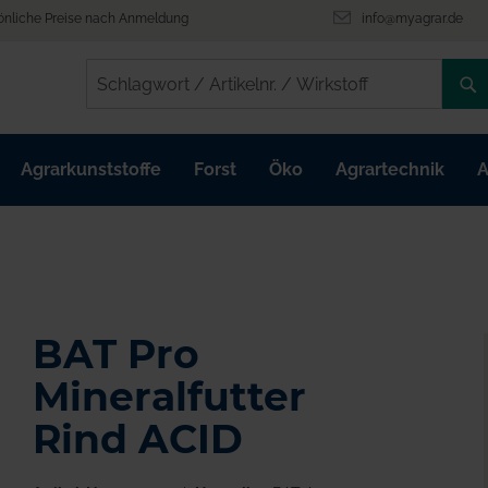
önliche Preise nach Anmeldung
info@myagrar.de
/
/
Agrarkunststoffe
Forst
Öko
Agrartechnik
A
BAT Pro
Mineralfutter
Rind ACID