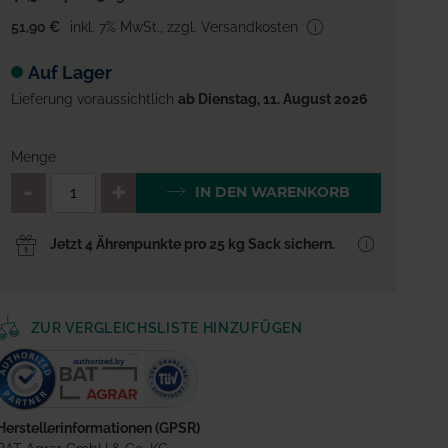
51,90 €
inkl. 7% MwSt.
,
zzgl. Versandkosten
Auf Lager
Lieferung voraussichtlich
ab Dienstag, 11. August 2026
Menge
QTY_CONTROL_DECREASE
QTY_CONTROL_INCREA
IN DEN WARENKORB
Jetzt 4 Ährenpunkte pro 25 kg Sack sichern.
ZUR VERGLEICHSLISTE HINZUFÜGEN
Herstellerinformationen (GPSR)