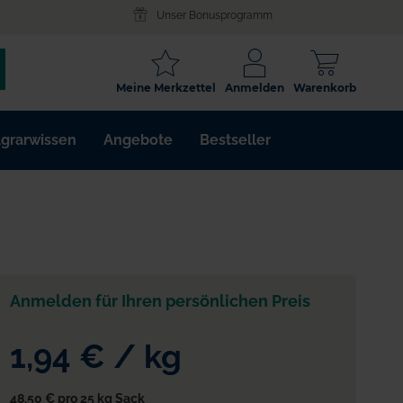
Unser Bonusprogramm
SCHLAGWORT
Meine Merkzettel
Anmelden
Warenkorb
ARTIKELNR.
grarwissen
Angebote
Bestseller
WIRKSTOFF
Anmelden für Ihren persönlichen Preis
1,94 €
/
kg
48,50 €
pro 25 kg Sack