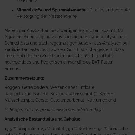
Zellschutz
Mineralstoffe und Spurenelemente:
Für eine rundum gute
Versorgung der Mastschweine
Neben der Auswahl an hochwertigen Rohstoffen, spannt BAT
Agrar ein Sicherungsnetz aus hauseigenen Laboranalysen und
Schnelltests und auch regelmäßigen Außer-Haus-Analysen bei
zertifizierten, externen Laboren. Somit ist sichergestellt, dass
Ihre empfindlichen Zuchtsauen ausschließlich qualitativ
hochwertiges und hygienisch einwandfreies BAT Futter
erhalten.
Zusammensetzung:
Roggen, Getreidekleie, Weizenkleber, Triticale,
Rapsextraktionsschrot, Sojaextraktionsschrot (*), Weizen,
Maisschlempe, Gerste, Calciumcarbonat, Natriumchlorid
(*) hergestellt aus gentechnisch verändertem Soja
Analytische Bestandteile und Gehalte:
15,5 % Rohprotein, 2,7 % Rohfett, 5,1 % Rohfaser, 5,1 % Rohasche,
0,60 % Calcium, 0,49 % Phosphor, 0,20 % Natrium, 0,94 % Lysin,