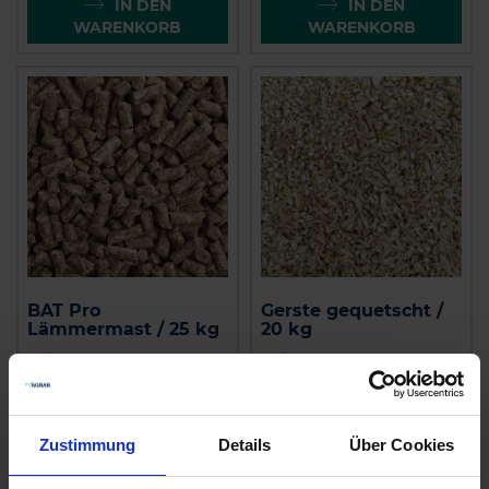
IN DEN
IN DEN
WARENKORB
WARENKORB
BAT Pro
Gerste gequetscht /
Lämmermast / 25 kg
20 kg
zzgl. MwSt.
zzgl. MwSt.
0,65 € / kg
0,62 € / kg
IN DEN
IN DEN
Zustimmung
Details
Über Cookies
WARENKORB
WARENKORB