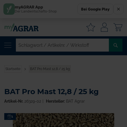
myAGRAR App
Bei Google Play
Der Landwirtschafts-Shop
W
SC
/
AR
/
Startseite
BAT Pro Mast 12,8 / 25 kg
WI
BAT Pro Mast 12,8 / 25 kg
Artikel-Nr.
26329-02
Hersteller:
BAT Agrar
Zum
1
Ende