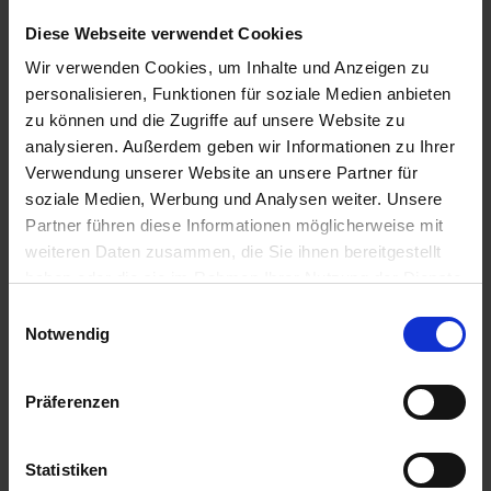
Diese Webseite verwendet Cookies
Anmelden für Ihren persönlichen Preis
Wir verwenden Cookies, um Inhalte und Anzeigen zu
personalisieren, Funktionen für soziale Medien anbieten
0,65 €
/
kg
zu können und die Zugriffe auf unsere Website zu
analysieren. Außerdem geben wir Informationen zu Ihrer
Verwendung unserer Website an unsere Partner für
16,25 €
pro 25 kg Sack
soziale Medien, Werbung und Analysen weiter. Unsere
17,39 €
inkl. 7% MwSt.
,
zzgl. Versandkosten
Partner führen diese Informationen möglicherweise mit
weiteren Daten zusammen, die Sie ihnen bereitgestellt
Auf Lager
haben oder die sie im Rahmen Ihrer Nutzung der Dienste
Lieferung voraussichtlich
ab Dienstag, 11. August 2026
gesammelt haben.
Einwilligungsauswahl
Notwendig
Bestellmenge
Rabatt / neuer
Grundpreis
Präferenzen
ab 30 Stück
5,00 % / 0,62 €
Menge
Statistiken