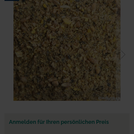
Ende
der
Bildgalerie
springen
Zum
Anfang
der
Anmelden für Ihren persönlichen Preis
Bildgalerie
springen