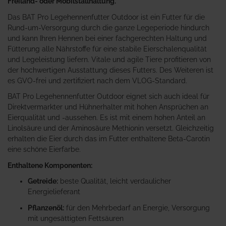
Freiland- oder Mobilstallhaltung.
Das BAT Pro Legehennenfutter Outdoor ist ein Futter für die
Rund-um-Versorgung durch die ganze Legeperiode hindurch
und kann Ihren Hennen bei einer fachgerechten Haltung und
Fütterung alle Nährstoffe für eine stabile Eierschalenqualität
und Legeleistung liefern. Vitale und agile Tiere profitieren von
der hochwertigen Ausstattung dieses Futters. Des Weiteren ist
es GVO-frei und zertifiziert nach dem VLOG-Standard.
BAT Pro Legehennenfutter Outdoor eignet sich auch ideal für
Direktvermarkter und Hühnerhalter mit hohen Ansprüchen an
Eierqualität und -aussehen. Es ist mit einem hohen Anteil an
Linolsäure und der Aminosäure Methionin versetzt. Gleichzeitig
erhalten die Eier durch das im Futter enthaltene Beta-Carotin
eine schöne Eierfarbe.
Enthaltene Komponenten:
Getreide:
beste Qualität, leicht verdaulicher
Energielieferant
Pflanzenöl:
für den Mehrbedarf an Energie, Versorgung
mit ungesättigten Fettsäuren