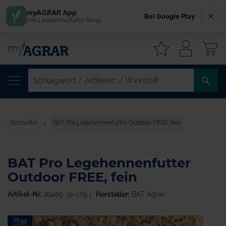
myAGRAR App
Bei Google Play
Der Landwirtschafts-Shop
W
SC
/
AR
/
Startseite
BAT Pro Legehennenfutter Outdoor FREE, fein
WI
BAT Pro Legehennenfutter
Outdoor FREE, fein
Artikel-Nr.
26465-32-cfg
Hersteller:
BAT Agrar
Zum
37