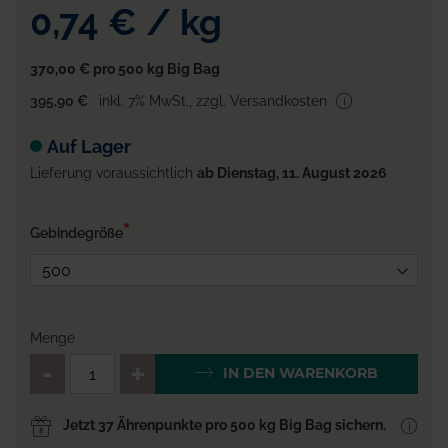
0,74 €
/
kg
370,00 €
pro 500 kg Big Bag
395,90 €
inkl. 7% MwSt.
,
zzgl. Versandkosten
Auf Lager
Lieferung voraussichtlich
ab Dienstag, 11. August 2026
Gebindegröße
Menge
QTY_CONTROL_DECREASE
QTY_CONTROL_INCR
IN DEN WARENKORB
Jetzt 37 Ährenpunkte pro 500 kg Big Bag sichern.