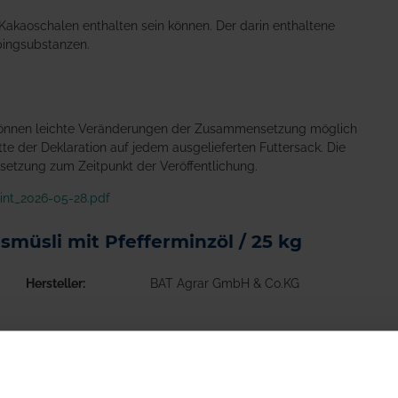
Kakaoschalen enthalten sein können. Der darin enthaltene
pingsubstanzen.
 können leichte Veränderungen der Zusammensetzung möglich
tte der Deklaration auf jedem ausgelieferten Futtersack. Die
setzung zum Zeitpunkt der Veröffentlichung.
int_2026-05-28.pdf
smüsli mit Pfefferminzöl / 25 kg
Hersteller
BAT Agrar GmbH & Co.KG