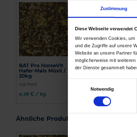
Zustimmung
Diese Webseite verwendet 
Wir verwenden Cookies, um I
und die Zugriffe auf unsere 
Website an unsere Partner fü
möglicherweise mit weiteren
BAT Pro HorseVit
BAT Pro HorseVit
der Dienste gesammelt habe
Hafer-Mais Müsli /
Ergänzer / 25 kg
20kg
Einwilligungsauswahl
zzgl. MwSt.
zzgl. MwSt.
Notwendig
0,78 € / kg
0,65 € / kg
IN DEN
IN DEN
WARENKORB
WARENKORB
Ähnliche Produkte