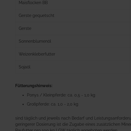
Maisflocken BB
Gerste gequetscht
Gerste
Sonnenblumenöl
Weizenkleberfutter
Sojaöl
Fütterungshinweis:
Ponys / Kleinpferde: ca. 0,5 - 1,0 kg
Großpferde: ca. 1,0 - 2,0 kg
sind täglich und jeweils nach Bedarf und Leistungsanforderu
geringerer Dosierung ist die Zugabe eines zusätzlichen Mine
Raufutter pro 100 kg LGW täglich angeboten werden.