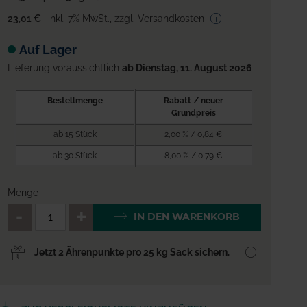
23,01 €
inkl. 7% MwSt.
,
zzgl. Versandkosten
Auf Lager
Lieferung voraussichtlich
ab Dienstag, 11. August 2026
Bestellmenge
Rabatt / neuer
Grundpreis
ab 15 Stück
2,00 % / 0,84 €
ab 30 Stück
8,00 % / 0,79 €
Menge
QTY_CONTROL_DECREASE
QTY_CONTROL_INCREA
IN DEN WARENKORB
Jetzt 2 Ährenpunkte pro 25 kg Sack sichern.