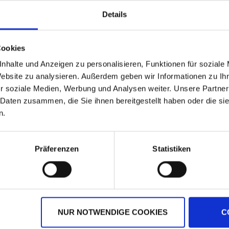
Details
Cookies
nhalte und Anzeigen zu personalisieren, Funktionen für soziale
Website zu analysieren. Außerdem geben wir Informationen zu I
r soziale Medien, Werbung und Analysen weiter. Unsere Partner
 Daten zusammen, die Sie ihnen bereitgestellt haben oder die s
n.
Sojaextraktionsschrot
Megafol
zzgl. MwSt.
zzgl. MwSt.
Präferenzen
Statistiken
0,73 € / kg
10,38 € / l
IN DEN
IN DEN
WARENKORB
WARENKORB
NUR NOTWENDIGE COOKIES
C