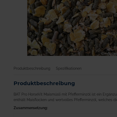
Zum
Anfang
Produktbeschreibung
Spezifikationen
der
Bildgalerie
springen
Produktbeschreibung
BAT Pro HorseVit Maismüsli mit Pfefferminzöl ist ein Ergänzu
enthält Maisflocken und wertvolles Pfefferminzöl, welches
Zusammensetzung: