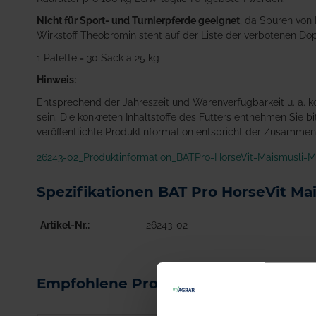
Nicht für Sport- und Turnierpferde geeignet
, da Spuren von 
Wirkstoff Theobromin steht auf der Liste der verbotenen Do
1 Palette = 30 Sack a 25 kg
Hinweis:
Entsprechend der Jahreszeit und Warenverfügbarkeit u. a.
sein. Die konkreten Inhaltstoffe des Futters entnehmen Sie bi
veröffentlichte Produktinformation entspricht der Zusammen
26243-02_Produktinformation_BATPro-HorseVit-Maismüsli-M
Spezifikationen BAT Pro HorseVit Mai
Artikel-Nr.
26243-02
Empfohlene Produkte