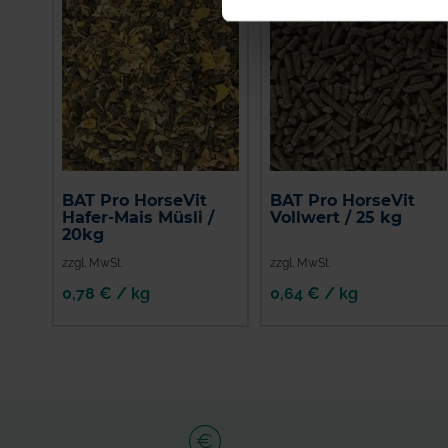
BAT Pro HorseVit
BAT Pro HorseVit
Hafer-Mais Müsli /
Vollwert / 25 kg
20kg
zzgl. MwSt.
zzgl. MwSt.
0,78 € / kg
0,64 € / kg
IN DEN
IN DEN
WARENKORB
WARENKORB