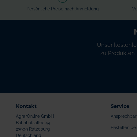
Persönliche Preise nach Anmeldung
Ve
Unser kostenlo
zu Produkten 
Kontakt
Service
AgrarOnline GmbH
Ansprechpar
Bahnhofsallee 44
Bestellen b
23909 Ratzeburg
Deutschland