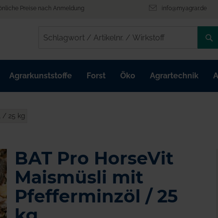
önliche Preise nach Anmeldung
info@myagrar.de
/
/
Agrarkunststoffe
Forst
Öko
Agrartechnik
A
 / 25 kg
BAT Pro HorseVit
Maismüsli mit
Pfefferminzöl / 25
kg