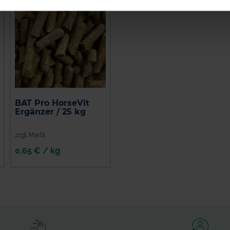
BAT Pro HorseVit
Ergänzer / 25 kg
zzgl. MwSt.
0,65 € / kg
IN DEN
WARENKORB