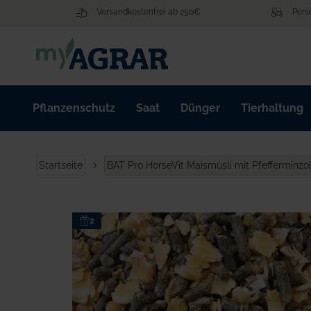
Zum
Versandkostenfrei ab 250€
Pers
Inhalt
springen
Pflanzenschutz
Saat
Dünger
Tierhaltung
Startseite
BAT Pro HorseVit Maismüsli mit Pfefferminzöl
Zum
2
Ende
der
Bildgalerie
springen