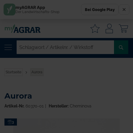
myAGRAR App
Bei Google Play
Der Landwirtschafts-Shop
W
SC
/
AR
/
Startseite
Aurora
WI
Aurora
Artikel-Nr.
60370-01
Hersteller:
Cheminova
Zum
3
Ende