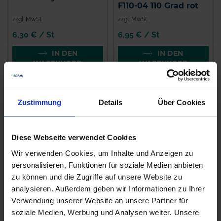
F110-04 110 Grad rot
zzgl. MwSt.
zzgl. MwSt.
6,30 € / St
6,95 € / St
IN DEN
IN DEN
WARENKORB
WARENKORB
Zustimmung
Details
Über Cookies
Diese Webseite verwendet Cookies
Wir verwenden Cookies, um Inhalte und Anzeigen zu
personalisieren, Funktionen für soziale Medien anbieten
zu können und die Zugriffe auf unsere Website zu
analysieren. Außerdem geben wir Informationen zu Ihrer
Pointer Plus
EPSO Combitop
Verwendung unserer Website an unsere Partner für
zzgl. MwSt.
soziale Medien, Werbung und Analysen weiter. Unsere
zzgl. MwSt.