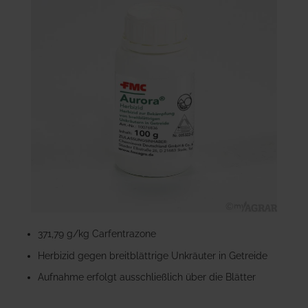
der
Bildgalerie
springen
Zum
Anfang
371,79 g/kg Carfentrazone
der
Herbizid gegen breitblättrige Unkräuter in Getreide
Bildgalerie
springen
Aufnahme erfolgt ausschließlich über die Blätter