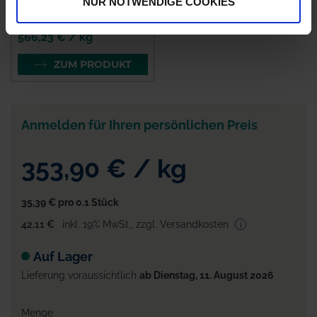
NUR NOTWENDIGE COOKIES
zzgl. MwSt.
566,23 € / kg
ZUM PRODUKT
Anmelden für Ihren persönlichen Preis
353,90 €
/
kg
35,39 €
pro 0.1 Stück
42,11 €
inkl. 19% MwSt.
,
zzgl. Versandkosten
Auf Lager
Lieferung voraussichtlich
ab Dienstag, 11. August 2026
Menge