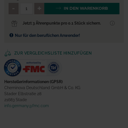
QTY_CONTROL_DECREASE
QTY_CONTROL_INCR
IN DEN WARENKORB
Jetzt 3 Ährenpunkte pro 0.1 Stück sichern.
Nur für den beruflichen Anwender!
ZUR VERGLEICHSLISTE HINZUFÜGEN
Herstellerinformationen (GPSR)
Cheminova Deutschland GmbH & Co. KG
Stader Elbstraße 28
21683 Stade
info.germany@fmc.com