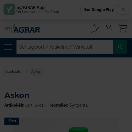
myAGRAR App
Bei Google Play
Der Landwirtschafts-Shop
W
SC
/
AR
/
Startseite
Askon
WI
Askon
Artikel-Nr.
60348-01
Hersteller:
Syngenta
Zum
28
Ende