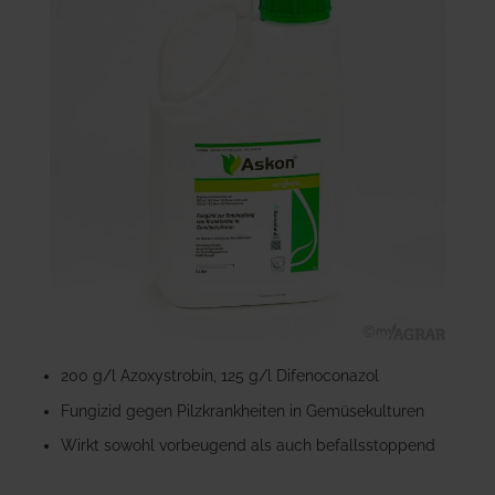
der
Bildgalerie
springen
Zum
Anfang
200 g/l Azoxystrobin, 125 g/l Difenoconazol
der
Fungizid gegen Pilzkrankheiten in Gemüsekulturen
Bildgalerie
springen
Wirkt sowohl vorbeugend als auch befallsstoppend