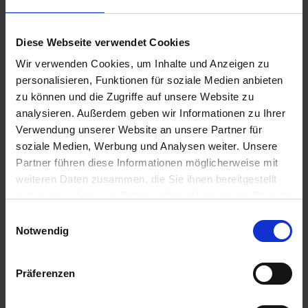
mehr
Sicherheitshinweise
Diese Webseite verwendet Cookies
P101-IST ÄRZTLICHER RAT ERFORDERLICH,
Wir verwenden Cookies, um Inhalte und Anzeigen zu
VERPACKUNG ODER KENNZEICHNUNGSETIKETT
personalisieren, Funktionen für soziale Medien anbieten
BEREITHALTEN.
zu können und die Zugriffe auf unsere Website zu
P102-DARF...
mehr
analysieren. Außerdem geben wir Informationen zu Ihrer
Verwendung unserer Website an unsere Partner für
soziale Medien, Werbung und Analysen weiter. Unsere
Partner führen diese Informationen möglicherweise mit
Anmelden für Ihren persönlichen Preis
weiteren Daten zusammen, die Sie ihnen bereitgestellt
haben oder die sie im Rahmen Ihrer Nutzung der Dienste
56,18 €
/
l
gesammelt haben.
Einwilligungsauswahl
Notwendig
280,90 €
pro 5 l Kanister
334,27 €
inkl. 19% MwSt.
,
zzgl. Versandkosten
Präferenzen
Auf Lager