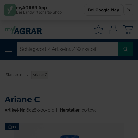
myAGRAR App
Bei Google Play
Der Landwirtschafts-Shop
W
SC
/
AR
/
Startseite
Ariane C
WI
Ariane C
Artikel-Nr.
60283-00-cfg
Hersteller:
corteva
Zum
13
Ende