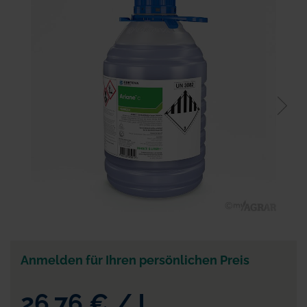
der
Bildgalerie
springen
Zum
Anfang
der
Anmelden für Ihren persönlichen Preis
Bildgalerie
springen
26,76 €
/
l