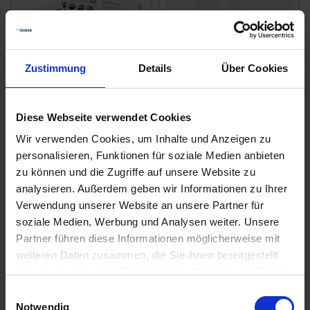
Zustimmung
Details
Über Cookies
Pflanzenbau ABC
Diese Webseite verwendet Cookies
Axial 50
Herbst myAGRAR
Wir verwenden Cookies, um Inhalte und Anzeigen zu
zzgl. MwSt.
personalisieren, Funktionen für soziale Medien anbieten
zzgl. MwSt.
6,30 € / St
zu können und die Zugriffe auf unsere Website zu
40,82 € / l
analysieren. Außerdem geben wir Informationen zu Ihrer
IN DEN
Verwendung unserer Website an unsere Partner für
WARENKORB
ZUM PRODUKT
soziale Medien, Werbung und Analysen weiter. Unsere
Partner führen diese Informationen möglicherweise mit
weiteren Daten zusammen, die Sie ihnen bereitgestellt
haben oder die sie im Rahmen Ihrer Nutzung der Dienste
gesammelt haben.
Einwilligungsauswahl
Notwendig