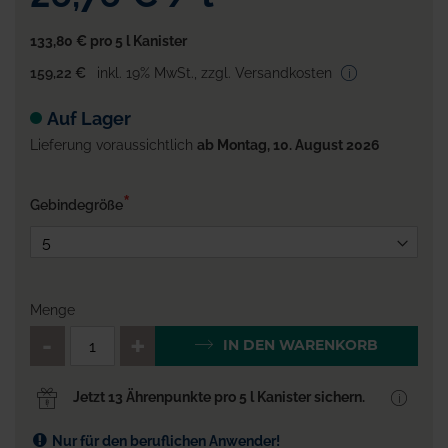
133,80 €
pro 5 l Kanister
159,22 €
inkl. 19% MwSt.
,
zzgl. Versandkosten
Auf Lager
Lieferung voraussichtlich
ab Montag, 10. August 2026
Gebindegröße
Menge
QTY_CONTROL_DECREASE
QTY_CONTROL_INCR
IN DEN WARENKORB
Jetzt 13 Ährenpunkte pro 5 l Kanister sichern.
Nur für den beruflichen Anwender!