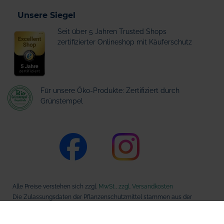
Unsere Siegel
Seit über 5 Jahren Trusted Shops
zertifizierter Onlineshop mit Käuferschutz
Für unsere Öko-Produkte: Zertifiziert durch
Grünstempel
Alle Preise verstehen sich zzgl.
MwSt., zzgl. Versandkosten
Die Zulassungsdaten der Pflanzenschutzmittel stammen aus der
Datenbank des Bundesamts für Verbraucherschutz und
Lebensmittelsicherheit (BVL).