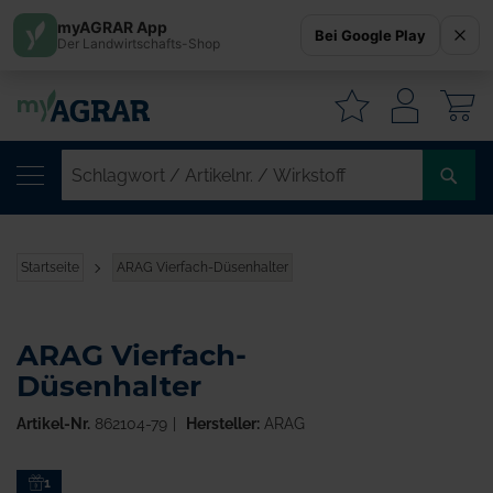
myAGRAR App
Bei Google Play
Der Landwirtschafts-Shop
W
SC
/
AR
/
Startseite
ARAG Vierfach-Düsenhalter
WI
ARAG Vierfach-
Düsenhalter
Artikel-Nr.
862104-79
Hersteller:
ARAG
Zum
1