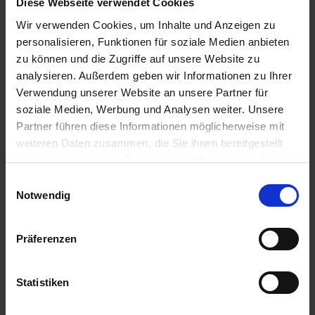
Diese Webseite verwendet Cookies
36,56 € / St
8,88 € / St
Wir verwenden Cookies, um Inhalte und Anzeigen zu
IN DEN
IN DEN
personalisieren, Funktionen für soziale Medien anbieten
WARENKORB
WARENKORB
zu können und die Zugriffe auf unsere Website zu
analysieren. Außerdem geben wir Informationen zu Ihrer
Verwendung unserer Website an unsere Partner für
Anmelden für Ihren persönlichen Preis
soziale Medien, Werbung und Analysen weiter. Unsere
Partner führen diese Informationen möglicherweise mit
13,40 €
/
St
weiteren Daten zusammen, die Sie ihnen bereitgestellt
haben oder die sie im Rahmen Ihrer Nutzung der Dienste
gesammelt haben.
Einwilligungsauswahl
13,40 €
pro 1 Stück
Notwendig
15,95 €
inkl. 19% MwSt.
,
zzgl. Versandkosten
Auf Lager
Präferenzen
Lieferung voraussichtlich
ab Mittwoch, 12. August 2026
Statistiken
Menge