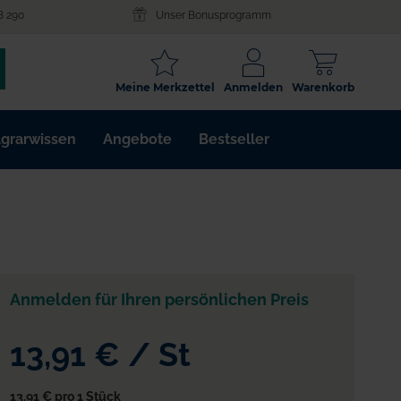
8 290
Unser Bonusprogramm
SCHLAGWORT
Meine Merkzettel
Anmelden
Warenkorb
ARTIKELNR.
grarwissen
Angebote
Bestseller
WIRKSTOFF
Anmelden für Ihren persönlichen Preis
13,91 €
/
St
13,91 €
pro 1 Stück