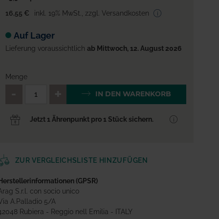
16,55 €
inkl. 19% MwSt.
,
zzgl. Versandkosten
Auf Lager
Lieferung voraussichtlich
ab Mittwoch, 12. August 2026
Menge
QTY_CONTROL_DECREASE
QTY_CONTROL_INCREA
IN DEN WARENKORB
Jetzt 1 Ährenpunkt pro 1 Stück sichern.
ZUR VERGLEICHSLISTE HINZUFÜGEN
Herstellerinformationen (GPSR)
Arag S.r.l. con socio unico
Via A.Palladio 5/A
42048 Rubiera - Reggio nell Emilia - ITALY