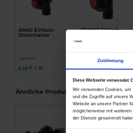
ARAG Einfach-
GRANIT Einfach-
Düsenhalter
Düsenhalter
zzgl. MwSt.
zzgl. MwSt.
Zustimmung
5,29 € / St
5,57 € / St
IN DEN
IN DEN
Diese Webseite verwendet 
WARENKORB
WARENKORB
Wir verwenden Cookies, um I
Ähnliche Produkte
und die Zugriffe auf unsere 
Website an unsere Partner fü
möglicherweise mit weiteren
der Dienste gesammelt habe
Einwilligungsauswahl