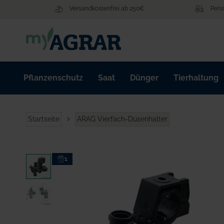
Zum
Versandkostenfrei ab 250€
Pers
Inhalt
springen
Pflanzenschutz
Saat
Dünger
Tierhaltung
Startseite
ARAG Vierfach-Düsenhalter
Zum
1
Ende
der
Bildgalerie
springen