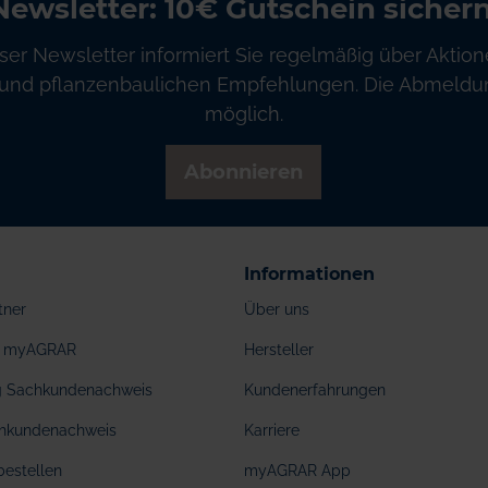
Newsletter: 10€ Gutschein sichern
ser Newsletter informiert Sie regelmäßig über Aktion
und pflanzenbaulichen Empfehlungen. Die Abmeldung
möglich.
Abonnieren
Informationen
tner
Über uns
ei myAGRAR
Hersteller
ng Sachkundenachweis
Kundenerfahrungen
hkundenachweis
Karriere
bestellen
myAGRAR App