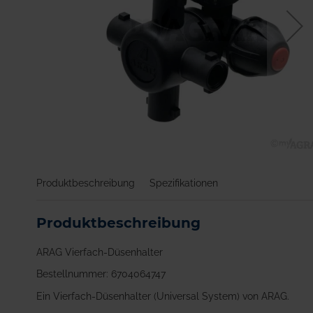
Zum
Anfang
Produktbeschreibung
Spezifikationen
der
Bildgalerie
springen
Produktbeschreibung
ARAG Vierfach-Düsenhalter
Bestellnummer: 6704064747
Ein Vierfach-Düsenhalter (Universal System) von ARAG.