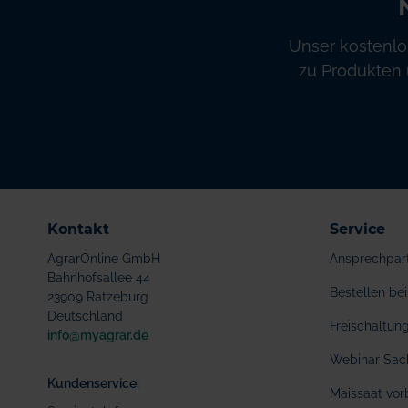
Unser kostenlo
zu Produkten 
Kontakt
Service
AgrarOnline GmbH
Ansprechpar
Bahnhofsallee 44
Bestellen b
23909 Ratzeburg
Deutschland
Freischaltu
info@myagrar.de
Webinar Sac
Kundenservice:
Maissaat vor