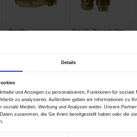
Braglia
Braglia Düsenhalter
Messingdüsenhalter
zweifach M75
einf. M76
Außengewinde und
Außengewinde
Nachtropfsicherung
Nachtropfsicherung
zzgl. MwSt.
zzgl. MwSt.
Details
21,48 € / St
23,80 € / St
IN DEN
IN DEN
Cookies
WARENKORB
WARENKORB
nhalte und Anzeigen zu personalisieren, Funktionen für soziale
Website zu analysieren. Außerdem geben wir Informationen zu I
r soziale Medien, Werbung und Analysen weiter. Unsere Partner
 Daten zusammen, die Sie ihnen bereitgestellt haben oder die s
n.