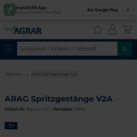
myAGRAR App
Bei Google Play
Der Landwirtschafts-Shop
W
SC
/
AR
/
Startseite
ARAG Spritzgestänge V2A
WI
ARAG Spritzgestänge V2A
Artikel-Nr.
862002-07
Hersteller:
ARAG
Zum
7
Ende