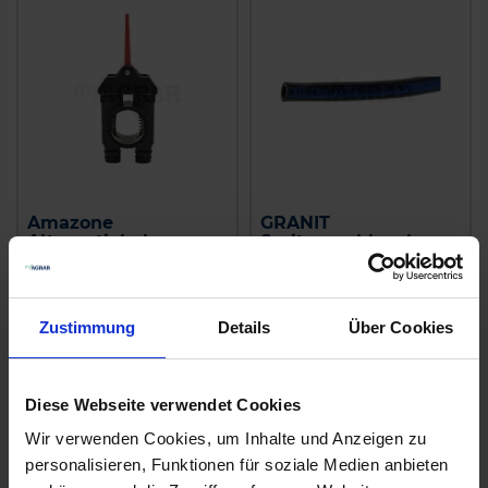
Amazone
GRANIT
Alternativhahn
Spritzenschlauch
7206300
Innen-Ø 8 mm
zzgl. MwSt.
zzgl. MwSt.
136,55 € / St
4,51 € / St
Zustimmung
Details
Über Cookies
IN DEN
IN DEN
WARENKORB
WARENKORB
Diese Webseite verwendet Cookies
Wir verwenden Cookies, um Inhalte und Anzeigen zu
personalisieren, Funktionen für soziale Medien anbieten
Anmelden für Ihren persönlichen Preis