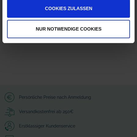
Herstellerinformationen (GPSR)
COOKIES ZULASSEN
Arag S.r.l. con socio unico
Via A.Palladio 5/A
42048 Rubiera - Reggio nell Emilia - ITALY
NUR NOTWENDIGE COOKIES
customerservice-RUB@nordson.com
Persönliche Preise nach Anmeldung
Versandkostenfrei ab 250€
Erstklassiger Kundenservice