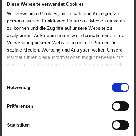
Diese Webseite verwendet Cookies
429,72 € / St
8,88 € / St
Wir verwenden Cookies, um Inhalte und Anzeigen zu
IN DEN
IN DEN
personalisieren, Funktionen für soziale Medien anbieten
WARENKORB
WARENKORB
zu können und die Zugriffe auf unsere Website zu
analysieren. Außerdem geben wir Informationen zu Ihrer
Verwendung unserer Website an unsere Partner für
soziale Medien, Werbung und Analysen weiter. Unsere
Anmelden für Ihren persönlichen Preis
Partner führen diese Informationen möglicherweise mit
weiteren Daten zusammen, die Sie ihnen bereitgestellt
22,08 €
/
St
haben oder die sie im Rahmen Ihrer Nutzung der Dienste
gesammelt haben.
Einwilligungsauswahl
22,08 €
pro 1 Stück
Notwendig
26,28 €
inkl. 19% MwSt.
,
zzgl. Versandkosten
Präferenzen
Verfügbar
Lieferung voraussichtlich ab 22.10.26
Statistiken
Menge