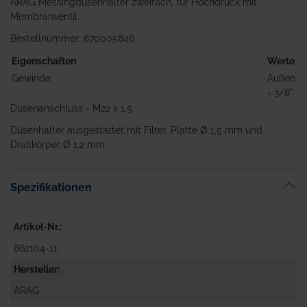
ARAG Messingdüsenhalter zweifach, für Hochdruck mit
Membranventil
Bestellnummer: 670005846
Eigenschaften
Werte
Gewinde
Außen
= 3/8"
Düsenanschluss = M22 x 1,5
Düsenhalter ausgestattet mit Filter, Platte Ø 1,5 mm und
Drallkörper Ø 1,2 mm.
Spezifikationen
Artikel-Nr.
862104-11
Hersteller
ARAG