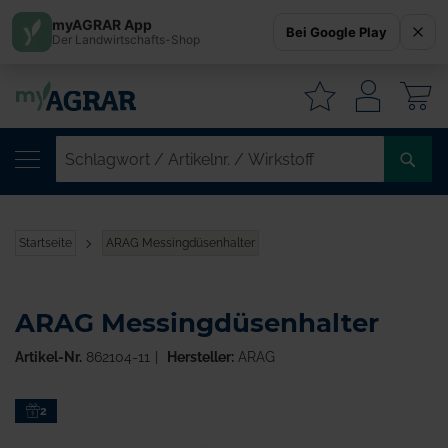
myAGRAR App
Bei Google Play
Der Landwirtschafts-Shop
W
SC
/
AR
/
Startseite
ARAG Messingdüsenhalter
WI
ARAG Messingdüsenhalter
Artikel-Nr.
862104-11
Hersteller:
ARAG
Zum
2
Ende