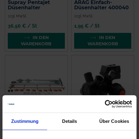
Supray Pentajet
ARAG Einfach-
Düsenhalter
Düsenhalter 400040
zzgl. MwSt.
zzgl. MwSt.
36,56 € / St
1,95 € / St
IN DEN
IN DEN
WARENKORB
WARENKORB
Zustimmung
Details
Über Cookies
GRANIT Fünffach-
Braglia Gestänge
Düsenhalter
zzgl. MwSt.
zzgl. MwSt.