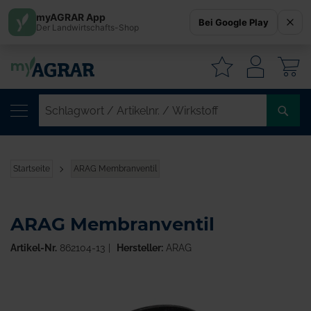
myAGRAR App
Bei Google Play
Der Landwirtschafts-Shop
W
SC
/
AR
/
Startseite
ARAG Membranventil
WI
ARAG Membranventil
Artikel-Nr.
862104-13
Hersteller:
ARAG
Zum
Ende