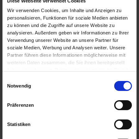
Diese Webseite verwendet Cookies
Braglia Gestänge
Düsenhalter 400040
Wir verwenden Cookies, um Inhalte und Anzeigen zu
zzgl. MwSt.
zzgl. MwSt.
personalisieren, Funktionen für soziale Medien anbieten
429,72 € / St
1,95 € / St
zu können und die Zugriffe auf unsere Website zu
analysieren. Außerdem geben wir Informationen zu Ihrer
IN DEN
IN DEN
WARENKORB
WARENKORB
Verwendung unserer Website an unsere Partner für
soziale Medien, Werbung und Analysen weiter. Unsere
Partner führen diese Informationen möglicherweise mit
weiteren Daten zusammen, die Sie ihnen bereitgestellt
Anmelden für Ihren persönlichen Preis
haben oder die sie im Rahmen Ihrer Nutzung der Dienste
gesammelt haben.
Einwilligungsauswahl
1,60 €
/
St
Notwendig
1,60 €
pro 1 Stück
Präferenzen
1,90 €
inkl. 19% MwSt.
,
zzgl. Versandkosten
Auf Lager
Statistiken
Lieferung voraussichtlich
ab Donnerstag, 13. August 2026