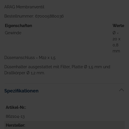
ARAG Membranventil
Bestellnummer: 670005880036
Eigenschaften
Werte
Gewinde
Ø =
20 x
0,8
mm
Düsenanschluss = M22 x 1,5
Düsenhalter ausgestattet mit Filter, Platte Ø 1,5 mm und
Drallkörper Ø 1,2 mm.
Spezifikationen
Artikel-Nr.
862104-13
Hersteller