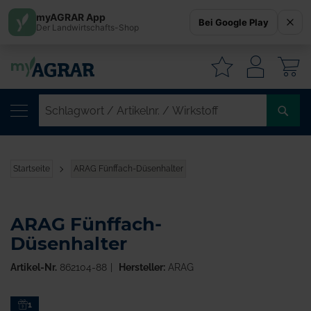
myAGRAR App
Bei Google Play
Der Landwirtschafts-Shop
W
SC
/
AR
/
Startseite
ARAG Fünffach-Düsenhalter
WI
ARAG Fünffach-
Düsenhalter
Artikel-Nr.
862104-88
Hersteller:
ARAG
Zum
1