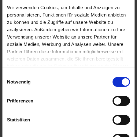
Wir verwenden Cookies, um Inhalte und Anzeigen zu
IN DEN
IN DEN
WARENKORB
WARENKORB
personalisieren, Funktionen für soziale Medien anbieten
zu können und die Zugriffe auf unsere Website zu
analysieren. Außerdem geben wir Informationen zu Ihrer
Verwendung unserer Website an unsere Partner für
Anmelden für Ihren persönlichen Preis
soziale Medien, Werbung und Analysen weiter. Unsere
Partner führen diese Informationen möglicherweise mit
14,01 €
/
St
weiteren Daten zusammen, die Sie ihnen bereitgestellt
haben oder die sie im Rahmen Ihrer Nutzung der Dienste
gesammelt haben.
14,01 €
pro 1 Stück
Einwilligungsauswahl
Notwendig
16,67 €
inkl. 19% MwSt.
,
zzgl. Versandkosten
Auf Lager
Präferenzen
Lieferung voraussichtlich
ab Mittwoch, 12. August 2026
Statistiken
Menge
QTY_CONTROL_DECREASE
QTY_CONTROL_INCR
IN DEN WARENKORB