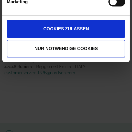
Marketing
Jetzt 1 Ährenpunkt pro 1 Stück sichern.
COOKIES ZULASSEN
ZUR VERGLEICHSLISTE HINZUFÜGEN
Herstellerinformationen (GPSR)
NUR NOTWENDIGE COOKIES
Arag S.r.l. con socio unico
Via A.Palladio 5/A
42048 Rubiera - Reggio nell Emilia - ITALY
customerservice-RUB@nordson.com