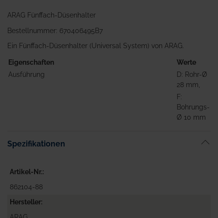
ARAG Fünffach-Düsenhalter
Bestellnummer: 670406495B7
Ein Fünffach-Düsenhalter (Universal System) von ARAG.
Eigenschaften
Werte
Ausführung
D: Rohr-Ø
28 mm,
F:
Bohrungs-
Ø 10 mm
Spezifikationen
Artikel-Nr.
862104-88
Hersteller
ARAG