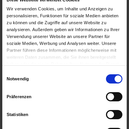
Düsenhalter
Wir verwenden Cookies, um Inhalte und Anzeigen zu
zzgl. MwSt.
zzgl. MwSt.
personalisieren, Funktionen für soziale Medien anbieten
429,72 € / St
8,88 € / St
zu können und die Zugriffe auf unsere Website zu
analysieren. Außerdem geben wir Informationen zu Ihrer
IN DEN
IN DEN
WARENKORB
WARENKORB
Verwendung unserer Website an unsere Partner für
soziale Medien, Werbung und Analysen weiter. Unsere
Partner führen diese Informationen möglicherweise mit
weiteren Daten zusammen, die Sie ihnen bereitgestellt
Anmelden für Ihren persönlichen Preis
haben oder die sie im Rahmen Ihrer Nutzung der Dienste
gesammelt haben.
Einwilligungsauswahl
5,99 €
/
St
Notwendig
5,99 €
pro 1 Stück
Präferenzen
7,13 €
inkl. 19% MwSt.
,
zzgl. Versandkosten
Auf Lager
Statistiken
Lieferung voraussichtlich
ab Donnerstag, 13. August 2026