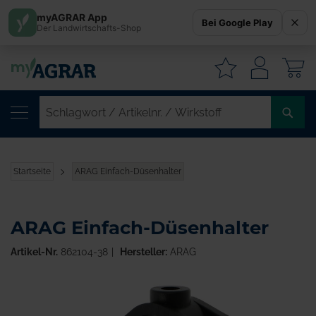
myAGRAR App
Bei Google Play
Der Landwirtschafts-Shop
W
SC
/
AR
/
Startseite
ARAG Einfach-Düsenhalter
WI
ARAG Einfach-Düsenhalter
Artikel-Nr.
862104-38
Hersteller:
ARAG
Zum
Ende