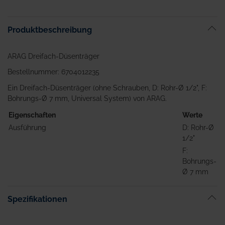
Bildgalerie
springen
Produktbeschreibung
ARAG Dreifach-Düsenträger
Bestellnummer: 6704012235
Ein Dreifach-Düsenträger (ohne Schrauben, D: Rohr-Ø 1/2", F:
Bohrungs-Ø 7 mm, Universal System) von ARAG.
Eigenschaften
Werte
Ausführung
D: Rohr-Ø
1/2"
F:
Bohrungs-
Ø 7 mm
Spezifikationen