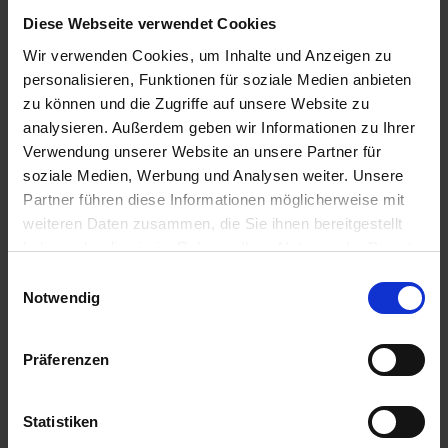
zzgl. MwSt.
zzgl. MwSt.
Diese Webseite verwendet Cookies
8,88 € / St
1,95 € / St
Wir verwenden Cookies, um Inhalte und Anzeigen zu
personalisieren, Funktionen für soziale Medien anbieten
IN DEN
IN DEN
zu können und die Zugriffe auf unsere Website zu
WARENKORB
WARENKORB
analysieren. Außerdem geben wir Informationen zu Ihrer
Verwendung unserer Website an unsere Partner für
soziale Medien, Werbung und Analysen weiter. Unsere
Anmelden für Ihren persönlichen Preis
Partner führen diese Informationen möglicherweise mit
weiteren Daten zusammen, die Sie ihnen bereitgestellt
15,73 €
/
St
haben oder die sie im Rahmen Ihrer Nutzung der Dienste
gesammelt haben.
Einwilligungsauswahl
Notwendig
15,73 €
pro 1 Stück
18,72 €
inkl. 19% MwSt.
,
zzgl. Versandkosten
Präferenzen
Auf Lager
Lieferung voraussichtlich
ab Mittwoch, 12. August 2026
Statistiken