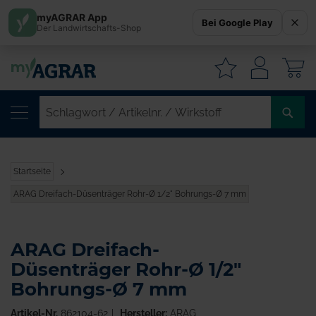
myAGRAR App
Bei Google Play
Der Landwirtschafts-Shop
W
SC
/
AR
/
Startseite
WI
ARAG Dreifach-Düsenträger Rohr-Ø 1/2" Bohrungs-Ø 7 mm
ARAG Dreifach-
Düsenträger Rohr-Ø 1/2"
Bohrungs-Ø 7 mm
Artikel-Nr.
862104-62
Hersteller:
ARAG