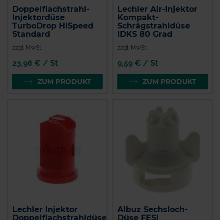
Doppelflachstrahl-
Lechler Air-Injektor
Injektordüse
Kompakt-
TurboDrop HiSpeed
Schrägstrahldüse
Standard
IDKS 80 Grad
zzgl. MwSt.
zzgl. MwSt.
23,98 € / St
9,59 € / St
ZUM PRODUKT
ZUM PRODUKT
Lechler Injektor
Albuz Sechsloch-
Doppelflachstrahldüse
Düse FESI