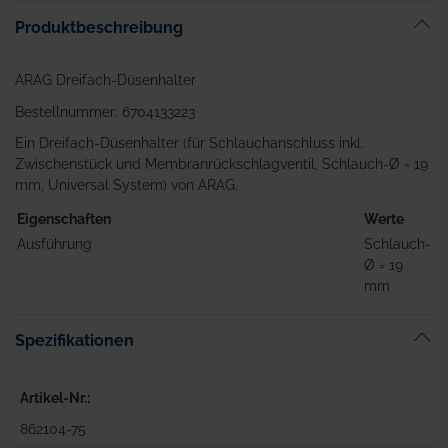
springen
Produktbeschreibung
ARAG Dreifach-Düsenhalter
Bestellnummer: 6704133223
Ein Dreifach-Düsenhalter (für Schlauchanschluss inkl.
Zwischenstück und Membranrückschlagventil, Schlauch-Ø = 19
mm, Universal System) von ARAG.
Eigenschaften
Werte
Ausführung
Schlauch-
Ø = 19
mm
Spezifikationen
Artikel-Nr.
862104-75