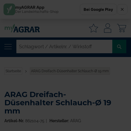
myAGRAR App
Bei Google Play
Der Landwirtschafts-Shop
W
SC
/
AR
/
Startseite
ARAG Dreifach-Düsenhalter Schlauch-Ø 19 mm
WI
ARAG Dreifach-
Düsenhalter Schlauch-Ø 19
mm
Artikel-Nr.
862104-75
Hersteller:
ARAG