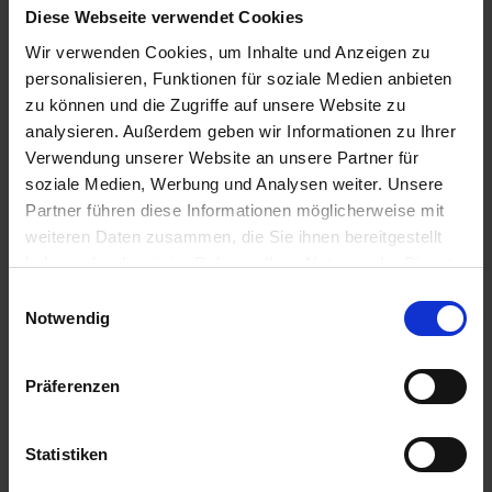
zzgl. MwSt.
zzgl. MwSt.
Diese Webseite verwendet Cookies
1,95 € / St
36,56 € / St
Wir verwenden Cookies, um Inhalte und Anzeigen zu
personalisieren, Funktionen für soziale Medien anbieten
IN DEN
IN DEN
WARENKORB
WARENKORB
zu können und die Zugriffe auf unsere Website zu
analysieren. Außerdem geben wir Informationen zu Ihrer
Verwendung unserer Website an unsere Partner für
soziale Medien, Werbung und Analysen weiter. Unsere
Anmelden für Ihren persönlichen Preis
Partner führen diese Informationen möglicherweise mit
weiteren Daten zusammen, die Sie ihnen bereitgestellt
17,94 €
/
St
haben oder die sie im Rahmen Ihrer Nutzung der Dienste
gesammelt haben.
Einwilligungsauswahl
17,94 €
pro 1 Stück
Notwendig
21,35 €
inkl. 19% MwSt.
,
zzgl. Versandkosten
Präferenzen
Verfügbar
Lieferung voraussichtlich ab 22.10.26
Statistiken
Menge